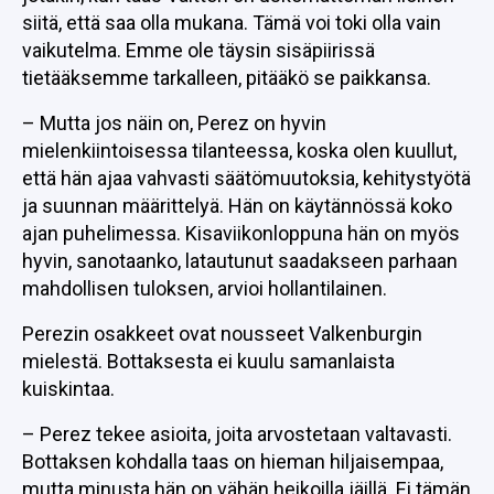
siitä, että saa olla mukana. Tämä voi toki olla vain
vaikutelma. Emme ole täysin sisäpiirissä
tietääksemme tarkalleen, pitääkö se paikkansa.
– Mutta jos näin on, Perez on hyvin
mielenkiintoisessa tilanteessa, koska olen kuullut,
että hän ajaa vahvasti säätömuutoksia, kehitystyötä
ja suunnan määrittelyä. Hän on käytännössä koko
ajan puhelimessa. Kisaviikonloppuna hän on myös
hyvin, sanotaanko, latautunut saadakseen parhaan
mahdollisen tuloksen, arvioi hollantilainen.
Perezin osakkeet ovat nousseet Valkenburgin
mielestä. Bottaksesta ei kuulu samanlaista
kuiskintaa.
– Perez tekee asioita, joita arvostetaan valtavasti.
Bottaksen kohdalla taas on hieman hiljaisempaa,
mutta minusta hän on vähän heikoilla jäillä. Ei tämän