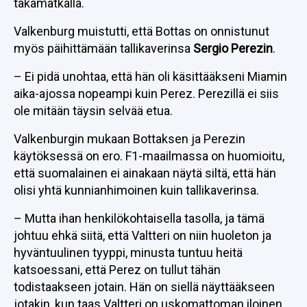
takamatkalla.
Valkenburg muistutti, että Bottas on onnistunut
myös päihittämään tallikaverinsa
Sergio Perezin
.
– Ei pidä unohtaa, että hän oli käsittääkseni Miamin
aika-ajossa nopeampi kuin Perez. Perezillä ei siis
ole mitään täysin selvää etua.
Valkenburgin mukaan Bottaksen ja Perezin
käytöksessä on ero. F1-maailmassa on huomioitu,
että suomalainen ei ainakaan näytä siltä, että hän
olisi yhtä kunnianhimoinen kuin tallikaverinsa.
– Mutta ihan henkilökohtaisella tasolla, ja tämä
johtuu ehkä siitä, että Valtteri on niin huoleton ja
hyväntuulinen tyyppi, minusta tuntuu heitä
katsoessani, että Perez on tullut tähän
todistaakseen jotain. Hän on siellä näyttääkseen
jotakin, kun taas Valtteri on uskomattoman iloinen