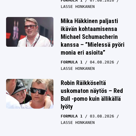
FORMULA 1
07.08.2026
LASSE HONKANEN
Mika Häkkinen paljasti
ikävän kohtaamisensa
Michael Schumacherin
kanssa – ”Mielessä pyöri
monia eri asioita”
FORMULA 1
04.08.2026
LASSE HONKANEN
Robin Räikköseltä
uskomaton näytös – Red
Bull -pomo kuin ällikällä
lyöty
FORMULA 1
03.08.2026
LASSE HONKANEN