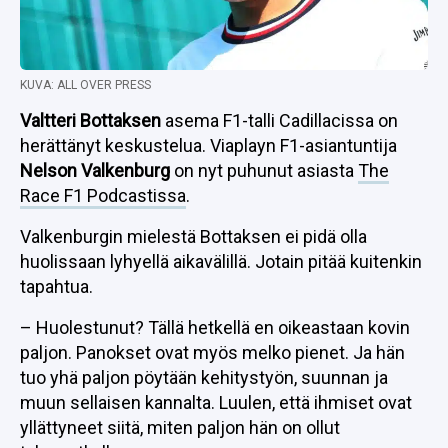
KUVA: ALL OVER PRESS
Valtteri Bottaksen
asema F1-talli Cadillacissa on
herättänyt keskustelua. Viaplayn F1-asiantuntija
Nelson Valkenburg
on nyt puhunut asiasta
The
Race F1 Podcastissa
.
Valkenburgin mielestä Bottaksen ei pidä olla
huolissaan lyhyellä aikavälillä. Jotain pitää kuitenkin
tapahtua.
– Huolestunut? Tällä hetkellä en oikeastaan kovin
paljon. Panokset ovat myös melko pienet. Ja hän
tuo yhä paljon pöytään kehitystyön, suunnan ja
muun sellaisen kannalta. Luulen, että ihmiset ovat
yllättyneet siitä, miten paljon hän on ollut