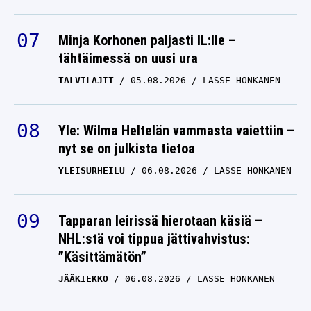
Minja Korhonen paljasti IL:lle –
tähtäimessä on uusi ura
TALVILAJIT
05.08.2026
LASSE HONKANEN
Yle: Wilma Heltelän vammasta vaiettiin –
nyt se on julkista tietoa
YLEISURHEILU
06.08.2026
LASSE HONKANEN
Tapparan leirissä hierotaan käsiä –
NHL:stä voi tippua jättivahvistus:
”Käsittämätön”
JÄÄKIEKKO
06.08.2026
LASSE HONKANEN
Valmentaja pihalle – Lähde: HIFK teki