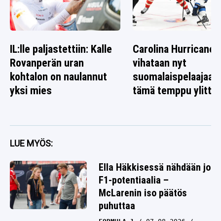
IL:lle paljastettiin: Kalle
Carolina Hurricanes
Rovanperän uran
vihataan nyt
kohtalon on naulannut
suomalaispelaajaa 
yksi mies
tämä temppu ylitti r
LUE MYÖS:
Ella Häkkisessä nähdään jo
F1-potentiaalia –
McLarenin iso päätös
puhuttaa