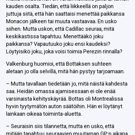
kauden osalta. Tiedän, että liikkeellä on paljon
juttuja siitä, että hän saattaisi menettää paikkansa
Monacon jälkeen tai muuta vastaavaa. En usko
siihen. Mutta uskon, että Cadillac seuraa, mitä
keskikastissa tapahtuu. Menettääkö joku
paikkansa? Vapautuuko joku ensi kaudeksi?
Löytyisikö joku, joka voisi toimia Perezin rinnalla?
Valkenburg huomioi, että Bottaksen suhteen
aletaan jo olla selvillä, mitä hän pystyy tarjoamaan.
– Mutta tavallaan tiedetään jo, mitä näistä kahdesta
saa. Heidän omassa ajamisessaan ei ole enää
varsinaista kehityskäyrää. Bottas oli Montrealissa
hyvin tyytymätön auton säätöihin. Hän ei löytänyt
lainkaan oikeaa toiminta-aluetta.
– Seuraisin siis tilannetta, mutta en usko, että
mitään tapahtuu seuraavien muutaman GP:n aikana,