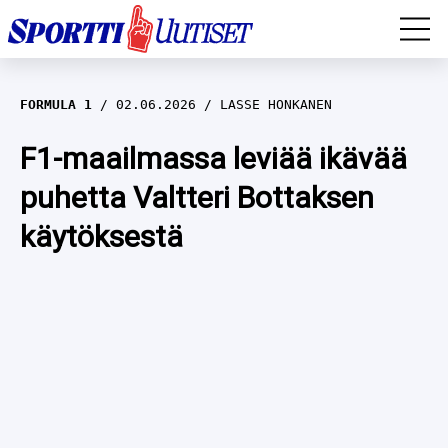
EM-YLEISURHEILU
FORMULA 1
02.06.2026
LASSE HONKANEN
JÄÄKIEKKO
F1-maailmassa leviää ikävää
puhetta Valtteri Bottaksen
YLEISURHEILU
käytöksestä
TALVILAJIT
WILMA HELTELÄ
FORMULA 1
MUSTAFE MUUSE
IIVO NISKANEN
RALLI
KERTTU NISKANEN
MUUT