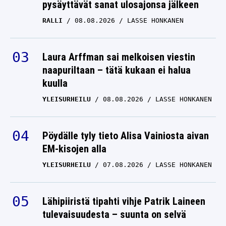
pysäyttävät sanat ulosajonsa jälkeen
LASSE HONKANEN
RALLI
08.08.2026
LASSE HONKANEN
Rajua tekstiä: Kimi
Räikkönen menetti F1:n
maailmanmestaruuden
Laura Arffman sai melkoisen viestin
naapuriltaan – tätä kukaan ei halua
yhden ratkaisun vuoksi
kuulla
FORMULA 1
21.07.2026
LASSE HONKANEN
YLEISURHEILU
08.08.2026
LASSE HONKANEN
Mika Salo katsoi Valtteri
Pöydälle tyly tieto Alisa Vainiosta aivan
Bottaksen olemusta
EM-kisojen alla
kisan jälkeen –
johtopäätös oli raju
YLEISURHEILU
07.08.2026
LASSE HONKANEN
FORMULA 1
20.07.2026
LASSE HONKANEN
Lähipiiristä tipahti vihje Patrik Laineen
tulevaisuudesta – suunta on selvä