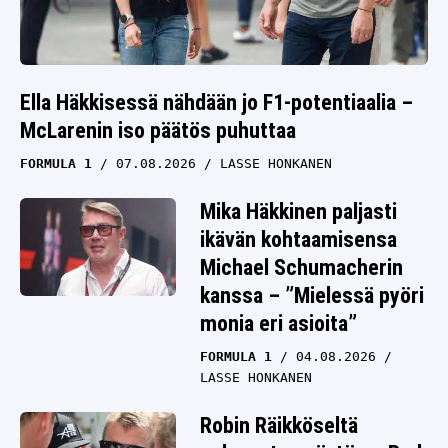
Ella Häkkisessä nähdään jo F1-potentiaalia –
McLarenin iso päätös puhuttaa
FORMULA 1
07.08.2026
LASSE HONKANEN
Mika Häkkinen paljasti
ikävän kohtaamisensa
Michael Schumacherin
kanssa – ”Mielessä pyöri
monia eri asioita”
FORMULA 1
04.08.2026
LASSE HONKANEN
Robin Räikköseltä