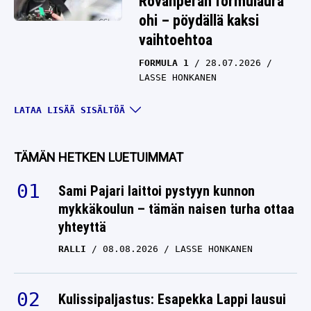
Rovanperän formulaura
ohi – pöydällä kaksi
vaihtoehtoa
FORMULA 1
28.07.2026
LASSE HONKANEN
Valtteri Bottas paljasti –
LATAA LISÄÄ SISÄLTÖÄ
ajoi tahallaan päin seinää
F1-kisassa
TÄMÄN HETKEN LUETUIMMAT
FORMULA 1
27.07.2026
LASSE HONKANEN
Sami Pajari laittoi pystyyn kunnon
mykkäkoulun – tämän naisen turha ottaa
Pöydällä hurja F1-
yhteyttä
mahdollisuus: Valtteri
RALLI
08.08.2026
LASSE HONKANEN
Bottas voidaan korvata
todellisella floppikuskilla
Kulissipaljastus: Esapekka Lappi lausui
FORMULA 1
22.07.2026