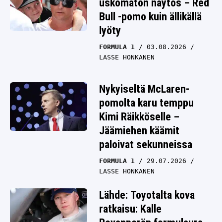
uskomaton näytös – Red
Bull -pomo kuin ällikällä
lyöty
FORMULA 1
03.08.2026
LASSE HONKANEN
Nykyiseltä McLaren-
pomolta karu temppu
Kimi Räikköselle –
Jäämiehen käämit
paloivat sekunneissa
FORMULA 1
29.07.2026
LASSE HONKANEN
Lähde: Toyotalta kova
ratkaisu: Kalle