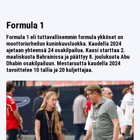
SPORTIVO TV
FUTIS
KAMPPAILU
Formula 1
OLYMPIALAISET
Formula 1 eli tuttavallisemmin formula ykköset on
moottoriurheilun kuninkuusluokka. Kaudella 2024
ajetaan yhteensä 24 osakilpailua. Kausi starttaa 2.
maaliskuuta Bahrainissa ja päättyy 8. joulukuuta Abu
Dhabin osakilpailuun. Mestaruutta kaudella 2024
tavoittelee 10 tallia ja 20 kuljettajaa.