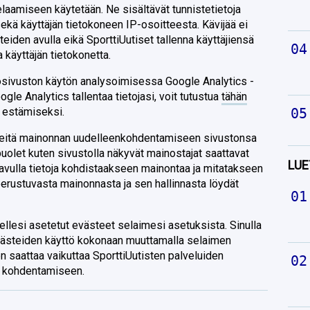
selaamiseen käytetään. Ne sisältävät tunnistetietoja
ekä käyttäjän tietokoneen IP-osoitteesta. Kävijää ei
eiden avulla eikä SporttiUutiset tallenna käyttäjiensä
a käyttäjän tietokonetta.
osivuston käytön analysoimisessa Google Analytics -
oogle Analytics tallentaa tietojasi, voit tutustua
tähän
n estämiseksi.
steitä mainonnan uudelleenkohdentamiseen sivustonsa
uolet kuten sivustolla näkyvät mainostajat saattavat
LUE
avulla tietoja kohdistaakseen mainontaa ja mitatakseen
erustuvasta mainonnasta ja sen hallinnasta löydät
teellesi asetetut evästeet selaimesi asetuksista. Sinulla
ästeiden käyttö kokonaan muuttamalla selaimen
 saattaa vaikuttaa SporttiUutisten palveluiden
n kohdentamiseen.