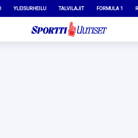
O
YLEISURHEILU
TALVILAJIT
FORMULA 1
R
WILMA HELTELÄ
IIVO NISKANEN
MUSTAFE MUUSE
KERTTU NISKANEN