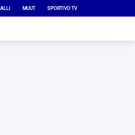
ALLI
MUUT
SPORTIVO TV
FUTIS
KAMPPAILU
OLYMPIALAISET