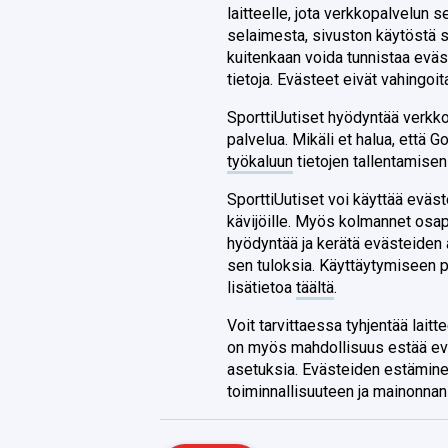
laitteelle, jota verkkopalvelun 
selaimesta, sivuston käytöstä s
kuitenkaan voida tunnistaa eväst
tietoja. Evästeet eivät vahingoit
SporttiUutiset hyödyntää verkk
palvelua. Mikäli et halua, että G
työkaluun
tietojen tallentamise
SporttiUutiset voi käyttää evä
kävijöille. Myös kolmannet osap
hyödyntää ja kerätä evästeiden 
sen tuloksia. Käyttäytymiseen p
lisätietoa
täältä
.
Voit tarvittaessa tyhjentää lait
on myös mahdollisuus estää ev
asetuksia. Evästeiden estäminen
toiminnallisuuteen ja mainonna