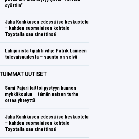
syöttiin”
Yleisurheilu
Lasse Honkanen
Juha Kankkusen edessä iso keskustelu
– kahden suomalaisen kohtalo
Toyotalla saa sinettinsä
Ralli
Lasse Honkanen
Lähipiiristä tipahti vihje Patrik Laineen
tulevaisuudesta – suunta on selvä
Jääkiekko
Lasse Honkanen
TUIMMAT UUTISET
Sami Pajari laittoi pystyyn kunnon
mykkäkoulun – tämän naisen turha
ottaa yhteyttä
Juha Kankkusen edessä iso keskustelu
– kahden suomalaisen kohtalo
Toyotalla saa sinettinsä