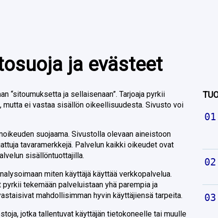
tosuoja ja evästeet
an “sitoumuksetta ja sellaisenaan”. Tarjoaja pyrkii
TUO
 mutta ei vastaa sisällön oikeellisuudesta. Sivusto voi
jänoikeuden suojaama. Sivustolla olevaan aineistoon
jattuja tavaramerkkejä. Palvelun kaikki oikeudet ovat
alvelun sisällöntuottajilla.
analysoimaan miten käyttäjä käyttää verkkopalvelua.
t pyrkii tekemään palveluistaan yhä parempia ja
 vastaisivat mahdollisimman hyvin käyttäjiensä tarpeita.
toja, jotka tallentuvat käyttäjän tietokoneelle tai muulle