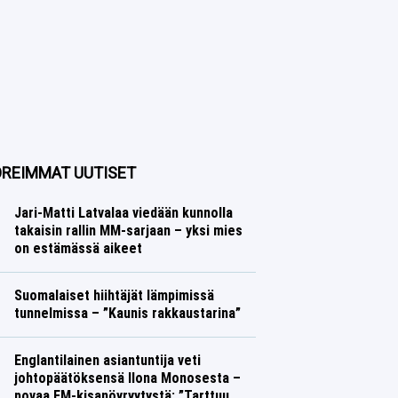
REIMMAT UUTISET
Jari-Matti Latvalaa viedään kunnolla
takaisin rallin MM-sarjaan – yksi mies
on estämässä aikeet
Ralli
Lasse Honkanen
Suomalaiset hiihtäjät lämpimissä
tunnelmissa – ”Kaunis rakkaustarina”
Talvilajit
Lasse Honkanen
Englantilainen asiantuntija veti
johtopäätöksensä Ilona Monosesta –
povaa EM-kisanöyryytystä: ”Tarttuu