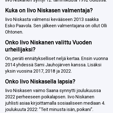
Kuka on Iivo Niskasen valmentaja?
Iivo Niskasta valmensi kevääseen 2013 saakka
Esko Paavola. Sen jälkeen valmentajana on ollut Olli
Ohtonen.
Onko Iivo Niskanen valittu Vuoden
urheilijaksi?
On, peräti ennätykselliset neljä kertaa. Ensin vuonna
2014 yhdessä Sami Jauhojärven kanssa. Lisäksi
yksin vuosina 2017, 2018 ja 2022.
Onko Iivo Niskasella lapsia?
Iivo Niskasen vaimo Saana synnytti joulukuussa
2022 perheeseen poikalapsen. Iivo Niskanen
juhlisti asiaa kirjoittamalla sosiaaliseen mediaan 4.
joulukuuta 2022: ”Teit minusta isän, poikani”.
Perheeseen syntyi lisäksi
tyttö 13. syyskuuta 2024
.