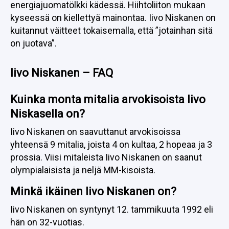
kyseessä on kiellettyä mainontaa. Iivo Niskanen on
kuitannut väitteet tokaisemalla, että ”jotainhan sitä
on juotava”.
Iivo Niskanen – FAQ
Kuinka monta mitalia arvokisoista Iivo
Niskasella on?
Iivo Niskanen on saavuttanut arvokisoissa
yhteensä 9 mitalia, joista 4 on kultaa, 2 hopeaa ja 3
prossia. Viisi mitaleista Iivo Niskanen on saanut
olympialaisista ja neljä MM-kisoista.
Minkä ikäinen Iivo Niskanen on?
Iivo Niskanen on syntynyt 12. tammikuuta 1992 eli
hän on 32-vuotias.