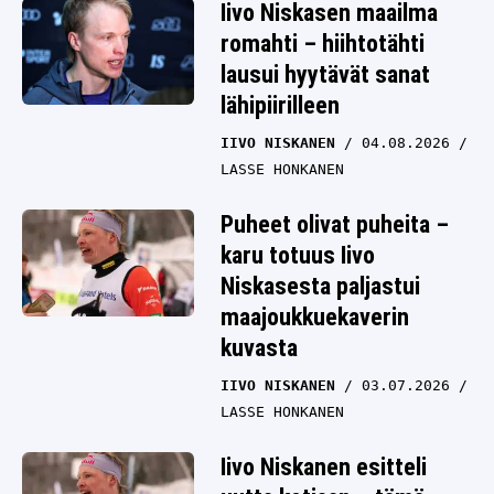
Iivo Niskasen maailma
romahti – hiihtotähti
lausui hyytävät sanat
lähipiirilleen
IIVO NISKANEN
04.08.2026
LASSE HONKANEN
Puheet olivat puheita –
karu totuus Iivo
Niskasesta paljastui
maajoukkuekaverin
kuvasta
IIVO NISKANEN
03.07.2026
LASSE HONKANEN
Iivo Niskanen esitteli