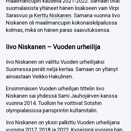
maailmancupin kaudella 2021-2022. Samaan ovat
suomalaisista yltäneet hänen lisäkseen vain Virpi
Sarasvuo ja
Kerttu Niskanen
. Samana vuonna Iivo
Niskanen oli maailmancupin kokonaiskilpailussa
kolmas, mikä on hänen paras saavutuksensa.
Iivo Niskanen – Vuoden urheilija
Iivo Niskanen on valittu Vuoden urheilijaksi
Suomessa peräti neljä kertaa. Samaan on yltänyt
ainoastaan Veikko Hakulinen.
Ensimmäisen Vuoden urheilijan tittelin Iivo
Niskanen sai yhdessä Sami Jauhojärven kanssa
vuonna 2014. Tuolloin he voittivat Sotshin
olympialaisissa parisprintin kultamitalin.
Iivo Niskanen on yksin palkittu Vuoden urheilijana
vuosina 2017, 2018 ja 2022. Kyseisinä vuosina hän