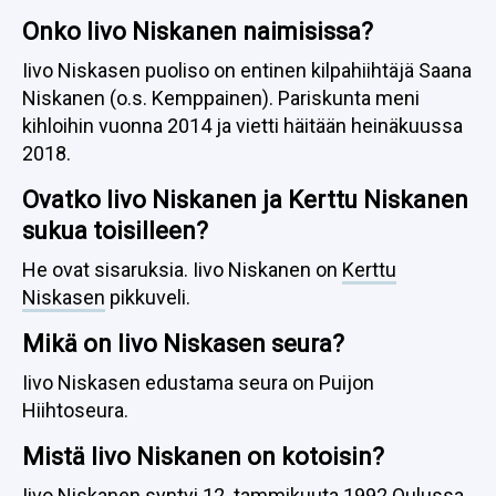
Onko Iivo Niskanen naimisissa?
Iivo Niskasen puoliso on entinen kilpahiihtäjä Saana
Niskanen (o.s. Kemppainen). Pariskunta meni
kihloihin vuonna 2014 ja vietti häitään heinäkuussa
2018.
Ovatko Iivo Niskanen ja Kerttu Niskanen
sukua toisilleen?
He ovat sisaruksia. Iivo Niskanen on
Kerttu
Niskasen
pikkuveli.
Mikä on Iivo Niskasen seura?
Iivo Niskasen edustama seura on Puijon
Hiihtoseura.
Mistä Iivo Niskanen on kotoisin?
Iivo Niskanen syntyi 12. tammikuuta 1992 Oulussa.