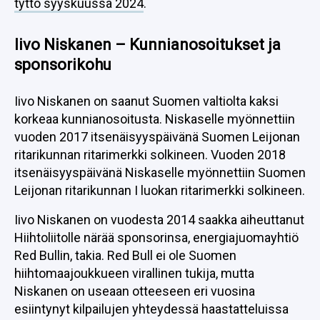
Iivo Niskanen – Kunnianosoitukset ja
sponsorikohu
Iivo Niskanen on saanut Suomen valtiolta kaksi
korkeaa kunnianosoitusta. Niskaselle myönnettiin
vuoden 2017 itsenäisyyspäivänä Suomen Leijonan
ritarikunnan ritarimerkki solkineen. Vuoden 2018
itsenäisyyspäivänä Niskaselle myönnettiin Suomen
Leijonan ritarikunnan I luokan ritarimerkki solkineen.
Iivo Niskanen on vuodesta 2014 saakka aiheuttanut
Hiihtoliitolle närää sponsorinsa, energiajuomayhtiö
Red Bullin, takia. Red Bull ei ole Suomen
hiihtomaajoukkueen virallinen tukija, mutta
Niskanen on useaan otteeseen eri vuosina
esiintynyt kilpailujen yhteydessä haastatteluissa
energiajuomatölkki kädessä. Hiihtoliiton mukaan