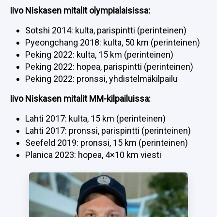
Iivo Niskasen mitalit olympialaisissa:
IIVO NISKANEN
13.05.2026
LASSE HONKANEN
Sotshi 2014: kulta, parispintti (perinteinen)
Pyeongchang 2018: kulta, 50 km (perinteinen)
Mustaa valkoisella:
Peking 2022: kulta, 15 km (perinteinen)
Kerttu Niskasen
Peking 2022: hopea, parispintti (perinteinen)
aikakausi on ohi
Peking 2022: pronssi, yhdistelmäkilpailu
IIVO NISKANEN
11.04.2026
Iivo Niskasen mitalit MM-kilpailuissa:
LASSE HONKANEN
Lahti 2017: kulta, 15 km (perinteinen)
Lahti 2017: pronssi, parispintti (perinteinen)
Seefeld 2019: pronssi, 15 km (perinteinen)
Planica 2023: hopea, 4×10 km viesti