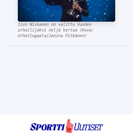
Iivo Niskanen on valittu Vuoden
urheilijaksi neljä kertaa (Kuva:
Urheilugaala/Janina Pitkänen)
SporttiUutiset.fi: Tärkeimmät urheilu-uutiset kootusti sinulle 24/7