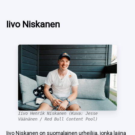
SPORTIVO TV
FUTIS
KAMPPAILU
Iivo Niskanen
OLYMPIALAISET
Iivo Henrik Niskanen (Kuva: Jesse
Väänänen / Red Bull Content Pool)
Iivo Niskanen on suomalainen urheilija, jonka lajina