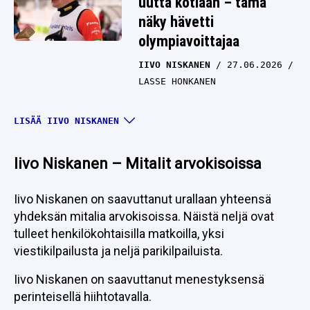
uutta kotiaan – tämä
näky hävetti
olympiavoittajaa
IIVO NISKANEN
27.06.2026
LASSE HONKANEN
Iivo Niskanen kertoi
LISÄÄ IIVO NISKANEN
iloisia henkilökohtaisia
uutisia – yksi toive
Iivo Niskanen – Mitalit arvokisoissa
faneille
Iivo Niskanen on saavuttanut urallaan yhteensä
IIVO NISKANEN
25.05.2026
yhdeksän mitalia arvokisoissa. Näistä neljä ovat
LASSE HONKANEN
tulleet henkilökohtaisilla matkoilla, yksi
UC: Kulissipeli Iivo
viestikilpailusta ja neljä parikilpailuista.
Niskasen suhteen
Iivo Niskanen on saavuttanut menestyksensä
kuohuttaa – ”Puhutaan
perinteisellä hiihtotavalla.
täyttä paskaa”