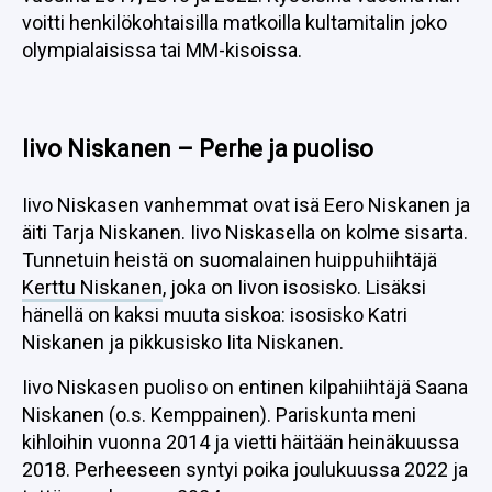
voitti henkilökohtaisilla matkoilla kultamitalin joko
olympialaisissa tai MM-kisoissa.
Iivo Niskanen – Perhe ja puoliso
Iivo Niskasen vanhemmat ovat isä Eero Niskanen ja
äiti Tarja Niskanen. Iivo Niskasella on kolme sisarta.
Tunnetuin heistä on suomalainen huippuhiihtäjä
Kerttu Niskanen
, joka on Iivon isosisko. Lisäksi
hänellä on kaksi muuta siskoa: isosisko Katri
Niskanen ja pikkusisko Iita Niskanen.
Iivo Niskasen puoliso on entinen kilpahiihtäjä Saana
Niskanen (o.s. Kemppainen). Pariskunta meni
kihloihin vuonna 2014 ja vietti häitään heinäkuussa
2018. Perheeseen syntyi poika joulukuussa 2022 ja
tyttö syyskuussa 2024
.