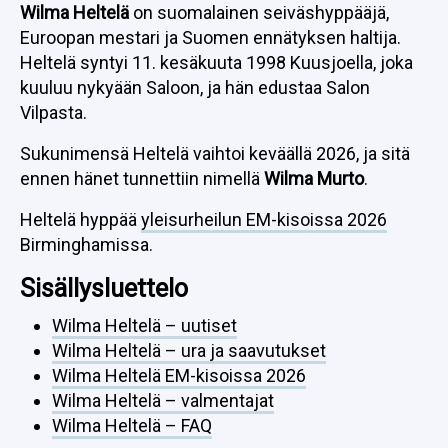
Wilma Heltelä
on suomalainen seiväshyppääjä,
Euroopan mestari ja Suomen ennätyksen haltija.
Heltelä syntyi 11. kesäkuuta 1998 Kuusjoella, joka
kuuluu nykyään Saloon, ja hän edustaa Salon
Vilpasta.
Sukunimensä Heltelä vaihtoi keväällä 2026, ja sitä
ennen hänet tunnettiin nimellä
Wilma Murto
.
Heltelä hyppää
yleisurheilun EM-kisoissa 2026
Birminghamissa.
Sisällysluettelo
Wilma Heltelä – uutiset
Wilma Heltelä – ura ja saavutukset
Wilma Heltelä EM-kisoissa 2026
Wilma Heltelä – valmentajat
Wilma Heltelä – FAQ