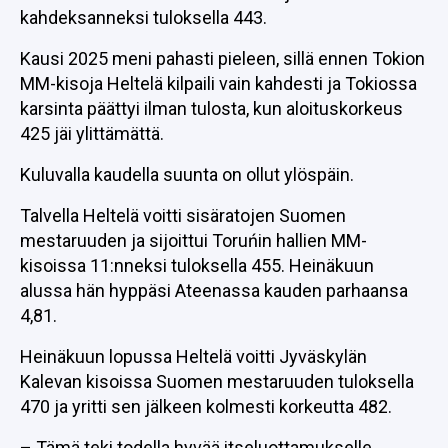
kahdeksanneksi tuloksella 443.
Kausi 2025 meni pahasti pieleen, sillä ennen Tokion
MM-kisoja Heltelä kilpaili vain kahdesti ja Tokiossa
karsinta päättyi ilman tulosta, kun aloituskorkeus
425 jäi ylittämättä.
Kuluvalla kaudella suunta on ollut ylöspäin.
Talvella Heltelä voitti sisäratojen Suomen
mestaruuden ja sijoittui Toruńin hallien MM-
kisoissa 11:nneksi tuloksella 455. Heinäkuun
alussa hän hyppäsi Ateenassa kauden parhaansa
4,81.
Heinäkuun lopussa Heltelä voitti Jyväskylän
Kalevan kisoissa Suomen mestaruuden tuloksella
470 ja yritti sen jälkeen kolmesti korkeutta 482.
– Tämä teki todella hyvää itseluottamukselle,