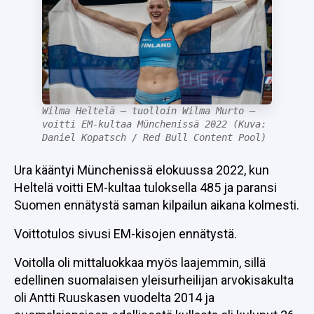
Tapaus Wilma Murto –
IL:lle ladattiin raju väite
WILMA MURTO
27.02.2026
LASSE HONKANEN
Tätä ei kaivattu – Reetta
Wilma Heltelä – tuolloin Wilma Murto –
Hurskeen tilanteesta
voitti EM-kultaa Münchenissä 2022 (Kuva:
Daniel Kopatsch / Red Bull Content Pool)
synkkä tieto
Ura kääntyi Münchenissä elokuussa 2022, kun
WILMA MURTO
20.02.2026
Heltelä voitti EM-kultaa tuloksella 485 ja paransi
LASSE HONKANEN
Suomen ennätystä saman kilpailun aikana kolmesti.
Voittotulos sivusi EM-kisojen ennätystä.
Voitolla oli mittaluokkaa myös laajemmin, sillä
edellinen suomalaisen yleisurheilijan arvokisakulta
oli Antti Ruuskasen vuodelta 2014 ja