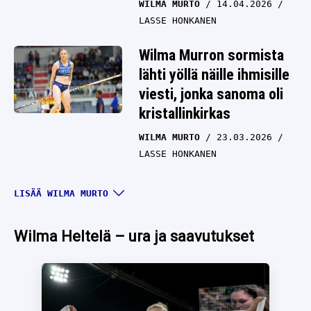
WILMA MURTO
14.04.2026
LASSE HONKANEN
Wilma Murron sormista
lähti yöllä näille ihmisille
viesti, jonka sanoma oli
kristallinkirkas
WILMA MURTO
23.03.2026
LASSE HONKANEN
Wilma Murto povaa
LISÄÄ WILMA MURTO
todellista jättihyppyä
MM-kisoihin: ”490-
Wilma Heltelä – ura ja saavutukset
alkuinen”
WILMA MURTO
21.03.2026
LASSE HONKANEN