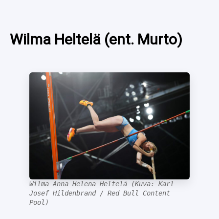
SPORTIVO TV
FUTIS
KAMPPAILU
Wilma Heltelä (ent. Murto)
OLYMPIALAISET
Wilma Anna Helena Heltelä (Kuva: Karl
Josef Hildenbrand / Red Bull Content
Pool)