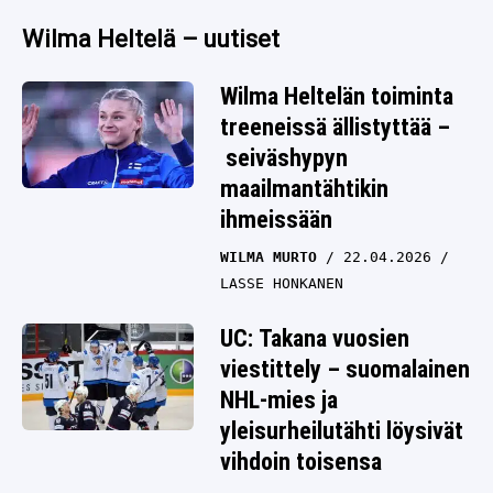
Wilma Heltelä – uutiset
Wilma Heltelän toiminta
treeneissä ällistyttää –
seiväshypyn
maailmantähtikin
ihmeissään
WILMA MURTO
22.04.2026
LASSE HONKANEN
UC: Takana vuosien
viestittely – suomalainen
NHL-mies ja
yleisurheilutähti löysivät
vihdoin toisensa