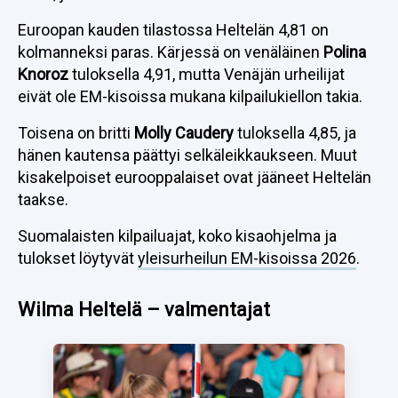
Euroopan kauden tilastossa Heltelän 4,81 on
kolmanneksi paras. Kärjessä on venäläinen
Polina
Knoroz
tuloksella 4,91, mutta Venäjän urheilijat
eivät ole EM-kisoissa mukana kilpailukiellon takia.
Toisena on britti
Molly Caudery
tuloksella 4,85, ja
hänen kautensa päättyi selkäleikkaukseen. Muut
kisakelpoiset eurooppalaiset ovat jääneet Heltelän
taakse.
Suomalaisten kilpailuajat, koko kisaohjelma ja
tulokset löytyvät
yleisurheilun EM-kisoissa 2026
.
Wilma Heltelä – valmentajat