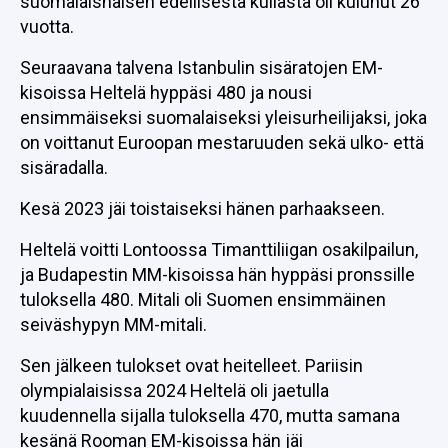
suomalaisnaisen edellisestä kullasta oli kulunut 26
vuotta.
Seuraavana talvena Istanbulin sisäratojen EM-
kisoissa Heltelä hyppäsi 480 ja nousi
ensimmäiseksi suomalaiseksi yleisurheilijaksi, joka
on voittanut Euroopan mestaruuden sekä ulko- että
sisäradalla.
Kesä 2023 jäi toistaiseksi hänen parhaakseen.
Heltelä voitti Lontoossa Timanttiliigan osakilpailun,
ja Budapestin MM-kisoissa hän hyppäsi pronssille
tuloksella 480. Mitali oli Suomen ensimmäinen
seiväshypyn MM-mitali.
Sen jälkeen tulokset ovat heitelleet. Pariisin
olympialaisissa 2024 Heltelä oli jaetulla
kuudennella sijalla tuloksella 470, mutta samana
kesänä Rooman EM-kisoissa hän jäi