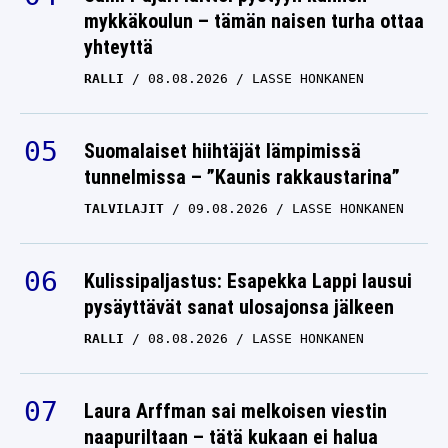
mykkäkoulun – tämän naisen turha ottaa
”NHL-seura haluaa
yhteyttä
selvittää sen”
RALLI
08.08.2026
LASSE HONKANEN
PATRIK LAINE
14.07.2026
LASSE HONKANEN
Suomalaiset hiihtäjät lämpimissä
tunnelmissa – ”Kaunis rakkaustarina”
TALVILAJIT
09.08.2026
LASSE HONKANEN
Kulissipaljastus: Esapekka Lappi lausui
pysäyttävät sanat ulosajonsa jälkeen
RALLI
08.08.2026
LASSE HONKANEN
Laura Arffman sai melkoisen viestin
naapuriltaan – tätä kukaan ei halua