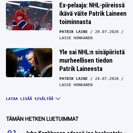
Ex-pelaaja: NHL-piireissä
ikävä väite Patrik Laineen
toiminnasta
PATRIK LAINE
29.07.2026
LASSE HONKANEN
Yle sai NHL:n sisäpiiristä
murheellisen tiedon
Patrik Laineesta
PATRIK LAINE
24.07.2026
LASSE HONKANEN
Maisema vaihtui –
LATAA LISÄÄ SISÄLTÖÄ
lähipiiri paljasti Patrik
Laineen uuden osoitteen
TÄMÄN HETKEN LUETUIMMAT
PATRIK LAINE
22.07.2026
LASSE HONKANEN