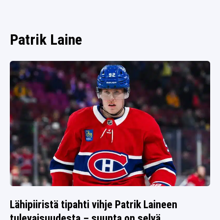
SPORTIVO TV
FUTIS
KAMPPAILU
Patrik Laine
OLYMPIALAISET
Lähipiiristä tipahti vihje Patrik Laineen
tulevaisuudesta – suunta on selvä