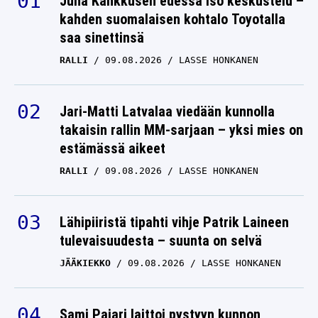
Juha Kankkusen edessä iso keskustelu –
kahden suomalaisen kohtalo Toyotalla
Patrik Laineen vaimo ei
saa sinettinsä
voinut enää vaieta –
RALLI
09.08.2026
LASSE HONKANEN
puhui kipeästä aiheesta
suhteessaan
suomalaistähden kanssa
Jari-Matti Latvalaa viedään kunnolla
takaisin rallin MM-sarjaan – yksi mies on
PATRIK LAINE
19.07.2026
estämässä aikeet
LASSE HONKANEN
RALLI
09.08.2026
LASSE HONKANEN
Lähtö tuli: Vaimo paljasti
Patrik Laineen
Lähipiiristä tipahti vihje Patrik Laineen
suunnitelmat
tulevaisuudesta – suunta on selvä
PATRIK LAINE
16.07.2026
LASSE HONKANEN
JÄÄKIEKKO
09.08.2026
LASSE HONKANEN
Ikävä epäily Patrik
Sami Pajari laittoi pystyyn kunnon
Laineen toiminnasta –