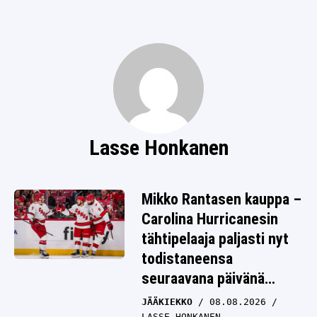
SPORTIVO TV
FUTIS
KAMPPAILU
OLYMPIALAISET
Lasse Honkanen
Mikko Rantasen kauppa –
Carolina Hurricanesin
tähtipelaaja paljasti nyt
todistaneensa
seuraavana päivänä
jotain poikkeuksellista
JÄÄKIEKKO
08.08.2026
LASSE HONKANEN