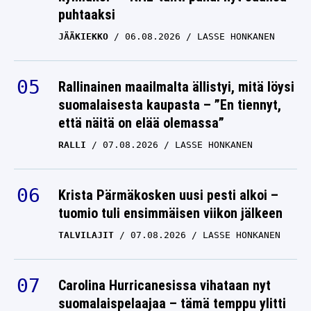
puhtaaksi
kohtalon on naulannut
yksi mies
JÄÄKIEKKO
06.08.2026
LASSE HONKANEN
RALLI
07.08.2026
LASSE HONKANEN
Rallinainen maailmalta ällistyi, mitä löysi
suomalaisesta kaupasta – ”En tiennyt,
että näitä on elää olemassa”
RALLI
07.08.2026
LASSE HONKANEN
Krista Pärmäkosken uusi pesti alkoi –
tuomio tuli ensimmäisen viikon jälkeen
TALVILAJIT
07.08.2026
LASSE HONKANEN
Carolina Hurricanesissa vihataan nyt
suomalaispelaajaa – tämä temppu ylitti