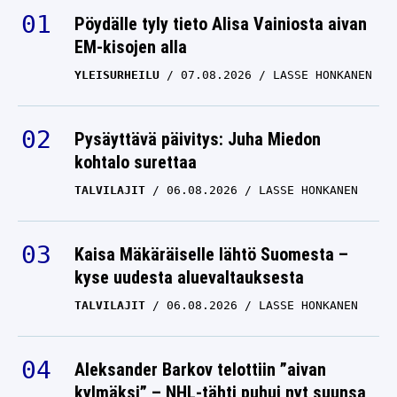
TALVILAJIT
08.08.2026
LASSE HONKANEN
Pöydälle tyly tieto Alisa Vainiosta aivan
EM-kisojen alla
Kulissipaljastus:
YLEISURHEILU
07.08.2026
LASSE HONKANEN
Esapekka Lappi lausui
pysäyttävät sanat
ulosajonsa jälkeen
Pysäyttävä päivitys: Juha Miedon
kohtalo surettaa
RALLI
08.08.2026
LASSE HONKANEN
TALVILAJIT
06.08.2026
LASSE HONKANEN
HIFK-pomo pamahti
paikalle pukukoppiin –
Kaisa Mäkäräiselle lähtö Suomesta –
teki yhden asian selväksi
kyse uudesta aluevaltauksesta
TALVILAJIT
06.08.2026
JÄÄKIEKKO
LASSE HONKANEN
08.08.2026
LASSE HONKANEN
IL:lle paljastettiin: Kalle
Aleksander Barkov telottiin ”aivan
Rovanperän uran
kylmäksi” – NHL-tähti puhui nyt suunsa