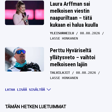
Laura Arffman sai
melkoisen viestin
naapuriltaan – tätä
kukaan ei halua kuulla
YLEISURHEILU
08.08.2026
LASSE HONKANEN
Perttu Hyväriseltä
yllätysveto – vaihtoi
melkoiseen lajiin
TALVILAJIT
08.08.2026
LASSE HONKANEN
Iivo Niskasen ikävä
LATAA LISÄÄ SISÄLTÖÄ
käytös kuohuttaa – tämä
raja oli pakko vetää
TÄMÄN HETKEN LUETUIMMAT