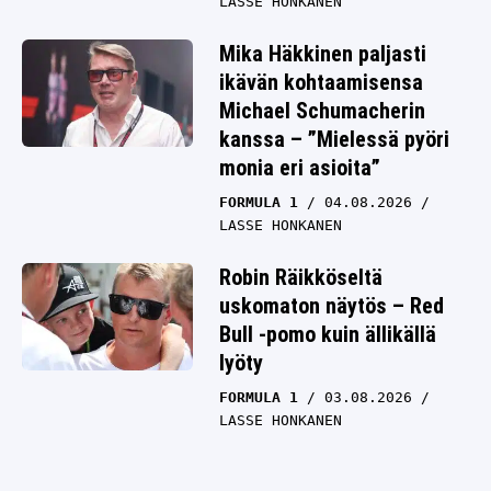
LASSE HONKANEN
Mika Häkkinen paljasti
ikävän kohtaamisensa
Michael Schumacherin
kanssa – ”Mielessä pyöri
monia eri asioita”
FORMULA 1
04.08.2026
LASSE HONKANEN
Robin Räikköseltä
uskomaton näytös – Red
Bull -pomo kuin ällikällä
lyöty
FORMULA 1
03.08.2026
LASSE HONKANEN