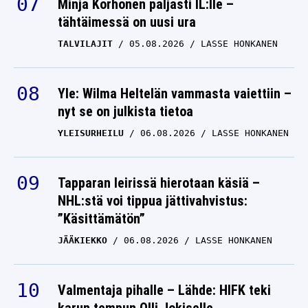
Minja Korhonen paljasti IL:lle –
tähtäimessä on uusi ura
TALVILAJIT
05.08.2026
LASSE HONKANEN
Yle: Wilma Heltelän vammasta vaiettiin –
nyt se on julkista tietoa
YLEISURHEILU
06.08.2026
LASSE HONKANEN
Tapparan leirissä hierotaan käsiä –
NHL:stä voi tippua jättivahvistus:
”Käsittämätön”
JÄÄKIEKKO
06.08.2026
LASSE HONKANEN
Valmentaja pihalle – Lähde: HIFK teki