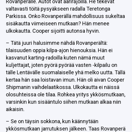
Rovanperälle. Autot ovat äärirajoilla. He tekevät
valtavasti töitä pysyäkseen radalla Teretonga
Parkissa. Onko Rovanperällä mahdollisuus sukeltaa
sisäkautta viimeiseen mutkaan? Hän menee
ulkokautta. Cooper sijoitti autonsa hyvin.
– Tätä juuri halusimme nähdä Rovanperältä:
tilaisuuden oppia kilpa-ajon hienouksia. Hän ei
kasvanut karting-radoilla kuten nämä muut
kuljettajat, joten pyörä pyörää vasten -kilpailu on
tälle Lentävälle suomalaiselle yhä melko uutta. Tällä
kertaa hän saa loistavan imun. Hän oli aivan Cooper
Shipmanin vaihdelaatikossa. Ulkokautta ei näissä
olosuhteissa ole tilaa. Rohkea yritys ykkösmutkaan,
varsinkin kun sisääntulo siihen mutkaan alkaa niin
aikaisin.
– Se on täysin sokkona, kun käännytään
ykkösmutkaan jarrutuksen jälkeen. Taas Rovanperä