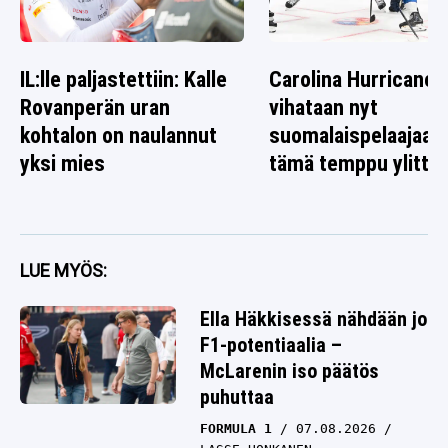
IL:lle paljastettiin: Kalle
Carolina Hurricanes
Rovanperän uran
vihataan nyt
kohtalon on naulannut
suomalaispelaajaa 
yksi mies
tämä temppu ylitti r
LUE MYÖS:
Ella Häkkisessä nähdään jo
F1-potentiaalia –
McLarenin iso päätös
puhuttaa
FORMULA 1
07.08.2026