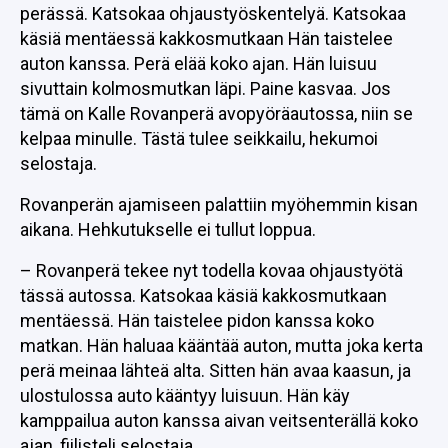
perässä. Katsokaa ohjaustyöskentelyä. Katsokaa
käsiä mentäessä kakkosmutkaan Hän taistelee
auton kanssa. Perä elää koko ajan. Hän luisuu
sivuttain kolmosmutkan läpi. Paine kasvaa. Jos
tämä on Kalle Rovanperä avopyöräautossa, niin se
kelpaa minulle. Tästä tulee seikkailu, hekumoi
selostaja.
Rovanperän ajamiseen palattiin myöhemmin kisan
aikana. Hehkutukselle ei tullut loppua.
– Rovanperä tekee nyt todella kovaa ohjaustyötä
tässä autossa. Katsokaa käsiä kakkosmutkaan
mentäessä. Hän taistelee pidon kanssa koko
matkan. Hän haluaa kääntää auton, mutta joka kerta
perä meinaa lähteä alta. Sitten hän avaa kaasun, ja
ulostulossa auto kääntyy luisuun. Hän käy
kamppailua auton kanssa aivan veitsenterällä koko
ajan, fiilisteli selostaja.