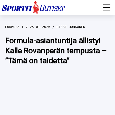
EM-YLEISURHEILU
FORMULA 1
25.01.2026
LASSE HONKANEN
JÄÄKIEKKO
Formula-asiantuntija ällistyi
Kalle Rovanperän tempusta –
YLEISURHEILU
”Tämä on taidetta”
TALVILAJIT
WILMA HELTELÄ
FORMULA 1
MUSTAFE MUUSE
IIVO NISKANEN
RALLI
KERTTU NISKANEN
MUUT