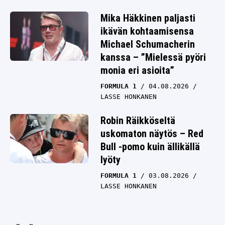
Mika Häkkinen paljasti
ikävän kohtaamisensa
Michael Schumacherin
kanssa – ”Mielessä pyöri
monia eri asioita”
FORMULA 1
04.08.2026
LASSE HONKANEN
Robin Räikköseltä
uskomaton näytös – Red
Bull -pomo kuin ällikällä
lyöty
FORMULA 1
03.08.2026
LASSE HONKANEN