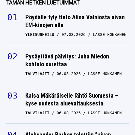
TÄMÄN HETKEN LUETUIMMAT
Pöydälle tyly tieto Alisa Vainiosta aivan
EM-kisojen alla
YLEISURHEILU
07.08.2026
LASSE HONKANEN
Pysäyttävä päivitys: Juha Miedon
kohtalo surettaa
TALVILAJIT
06.08.2026
LASSE HONKANEN
Kaisa Mäkäräiselle lähtö Suomesta –
kyse uudesta aluevaltauksesta
TALVILAJIT
06.08.2026
LASSE HONKANEN
Aleksander Barkov telottiin ”aivan