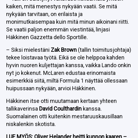
kaiken, mitä menestys nykyään vaatii. Se mitä
nykyään tarvitaan, on erilaista ja
monimutkaisempaa kuin mitä minun aikoinani riitti.
Se vaatii paljon enemmän viestintää, linjasi
Häkkinen Gazzetta dello Sportille.
– Siksi mielestäni
Zak Brown
(tallin toimitusjohtaja)
tekee loistavaa työtä. Eikä se ole helppoa kahden
hyvin nuoren kuljettajan kanssa, vaikka Lando onkin
nyt jo kokenut. McLaren edustaa erinomaista
esimerkkiä siitä, miltä Formula 1 näyttää ollessaan
huipussaan nykyään, arvioi Häkkinen.
Häkkinen itse otti muutamaan kertaan yhteen
tallikaverinsa
David Coulthardin
kanssa.
Suomalainen otti kuitenkin mestaruuskausillaan
niskalenkin skotista.
LUE MYÖS:
Oliver Helander heitti kunnon kaaren –