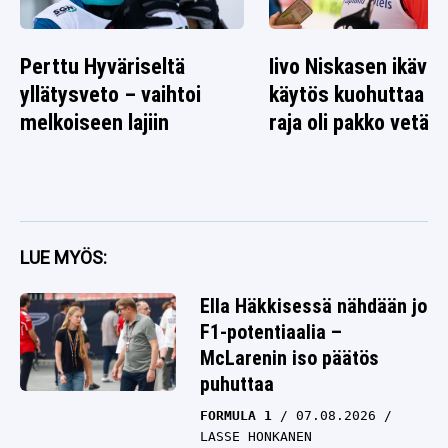
Perttu Hyväriseltä
Iivo Niskasen ikävä
yllätysveto – vaihtoi
käytös kuohuttaa –
melkoiseen lajiin
raja oli pakko vetää
LUE MYÖS:
Ella Häkkisessä nähdään jo
F1-potentiaalia –
McLarenin iso päätös
puhuttaa
FORMULA 1
07.08.2026
LASSE HONKANEN