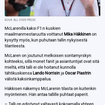
KUVA: ALL OVER PRESS
McLarenilla kaksi F1:n kuskien
maailmanmestaruutta voittanut
Mika Häkkinen
on
kysytty myös, kun puhutaan tallin nykyisestä
tilanteesta.
McLaren on joutunut melkoisen sontamyrskyn
kohteeksi, sillä monet fanit ja asiantuntijat ovat sitä
mieltä, että talli ei ole hoitanut kunnolla
tähtikuskiensa
Lando Norrisin
ja
Oscar Piastrin
välistä kaksinkamppailua.
Häkkisen näkemys McLarenin tilasta on kuitenkin
myönteinen. Hän antaa tallille puhtaat paperit.
– Talli on edistynyt valtavasti kokoamalla yhteen