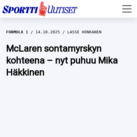
EM-YLEISURHEILU
FORMULA 1
14.10.2025
LASSE HONKANEN
JÄÄKIEKKO
McLaren sontamyrskyn
kohteena – nyt puhuu Mika
YLEISURHEILU
Häkkinen
TALVILAJIT
WILMA HELTELÄ
FORMULA 1
MUSTAFE MUUSE
IIVO NISKANEN
RALLI
KERTTU NISKANEN
MUUT