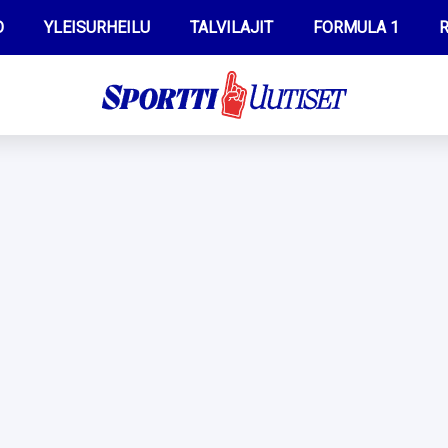
O
YLEISURHEILU
TALVILAJIT
FORMULA 1
R
WILMA HELTELÄ
IIVO NISKANEN
MUSTAFE MUUSE
KERTTU NISKANEN