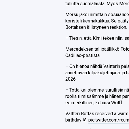
tullutta suomalaista. Myös Mer
Mersu jakoi nimittäin sosiaalis
koristeli kermakakkua. Se pääty
Bottaksen ällistyneen reaktion.
– Tiesin, että Kimi tekee niin, s
Mercedeksen tallipäällikkö
Tot
Cadillac-pestistä.
– On hienoa nähdä Valtterin pala
annettavaa kilpakuljettajana, ja
2026.
– Totta kai olemme surullisia 
roolia tiimissämme ja hänen pa
esimerkillinen, kehaisi Wolff.
Valtteri Bottas received a war
birthday 🫶
pic.twitter.com/rc