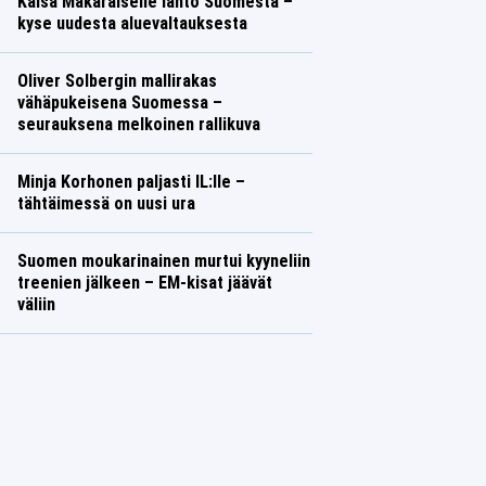
Kaisa Mäkäräiselle lähtö Suomesta –
kyse uudesta aluevaltauksesta
Oliver Solbergin mallirakas
vähäpukeisena Suomessa –
seurauksena melkoinen rallikuva
Minja Korhonen paljasti IL:lle –
tähtäimessä on uusi ura
Suomen moukarinainen murtui kyyneliin
treenien jälkeen – EM-kisat jäävät
väliin