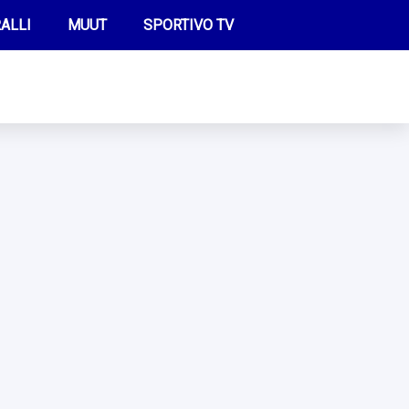
ALLI
MUUT
SPORTIVO TV
FUTIS
KAMPPAILU
OLYMPIALAISET