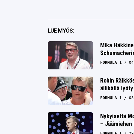
Facebook
LUE MYÖS:
Twitter
Mika Häkkine
Whatsapp
Schumacherin 
FORMULA 1
04
Robin Räikkö
ällikällä lyöty
FORMULA 1
03
Nykyiseltä M
– Jäämiehen 
FORMULA 1
29