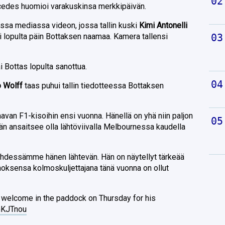
cedes huomioi varakuskinsa merkkipäivän.
essa mediassa videon, jossa tallin kuski
Kimi Antonelli
i lopulta päin Bottaksen naamaa. Kamera tallensi
ai Bottas lopulta sanottua.
o Wolff
taas puhui tallin tiedotteessa Bottaksen
avan F1-kisoihin ensi vuonna. Hänellä on yhä niin paljon
 hän ansaitsee olla lähtöviivalla Melbournessa kaudella
nähdessämme hänen lähtevän. Hän on näytellyt tärkeää
noksensa kolmoskuljettajana tänä vuonna on ollut
m welcome in the paddock on Thursday for his
umKJTnou