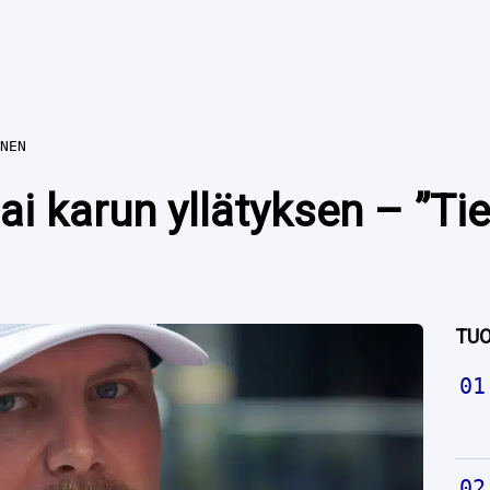
NEN
sai karun yllätyksen – ”Tie
TUO