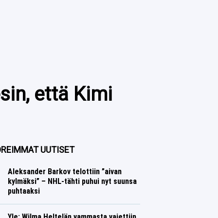
sin, että Kimi
REIMMAT UUTISET
Aleksander Barkov telottiin ”aivan
kylmäksi” – NHL-tähti puhui nyt suunsa
puhtaaksi
Jääkiekko
Lasse Honkanen
Yle: Wilma Heltelän vammasta vaiettiin