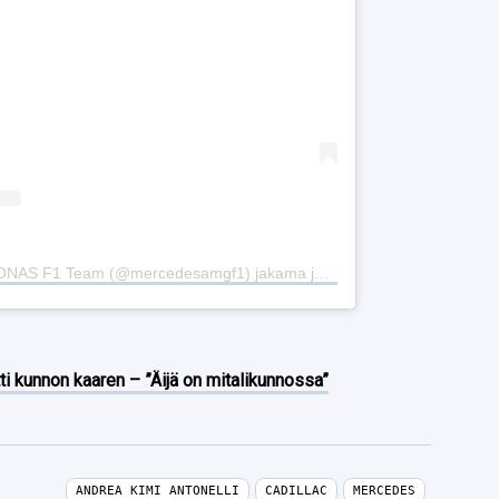
Henkilön Mercedes-AMG PETRONAS F1 Team (@mercedesamgf1) jakama julkaisu
ti kunnon kaaren – ”Äijä on mitalikunnossa”
ANDREA KIMI ANTONELLI
CADILLAC
MERCEDES