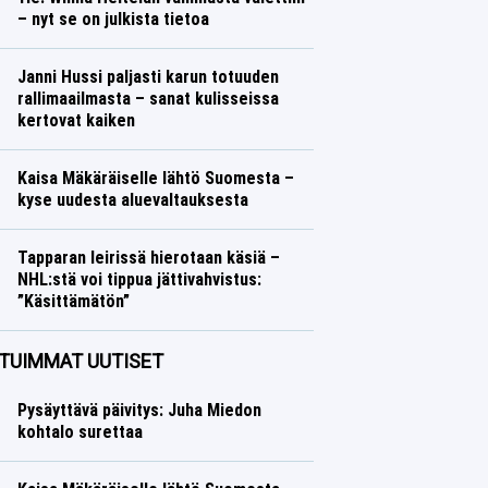
– nyt se on julkista tietoa
Yleisurheilu
Lasse Honkanen
Janni Hussi paljasti karun totuuden
rallimaailmasta – sanat kulisseissa
kertovat kaiken
Ralli
Lasse Honkanen
Kaisa Mäkäräiselle lähtö Suomesta –
kyse uudesta aluevaltauksesta
Talvilajit
Lasse Honkanen
Tapparan leirissä hierotaan käsiä –
NHL:stä voi tippua jättivahvistus:
”Käsittämätön”
Jääkiekko
Lasse Honkanen
TUIMMAT UUTISET
Pysäyttävä päivitys: Juha Miedon
kohtalo surettaa