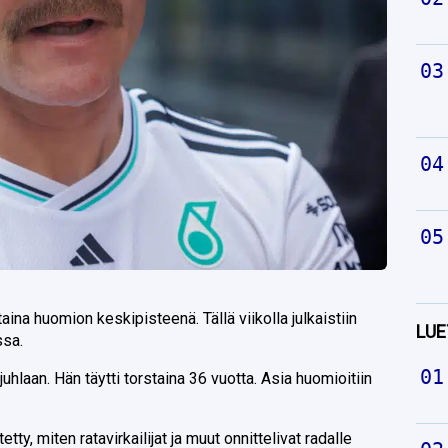
staina huomion keskipisteenä. Tällä viikolla julkaistiin
LUE
ssa.
uhlaan. Hän täytti torstaina 36 vuotta. Asia huomioitiin
y, miten ratavirkailijat ja muut onnittelivat radalle