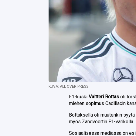
KUVA: ALL OVER PRESS
F1-kuski
Valtteri Bottas
oli tor
miehen sopimus Cadillacin kan
Bottaksella oli muutenkin syytä j
myös
Zandvoortin F1-varikolla.
Sosiaalisessa mediassa on esitett