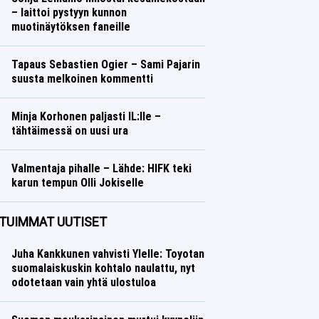
– laittoi pystyyn kunnon
muotinäytöksen faneille
Talvilajit
Lasse Honkanen
Tapaus Sebastien Ogier – Sami Pajarin
suusta melkoinen kommentti
Ralli
Lasse Honkanen
Minja Korhonen paljasti IL:lle –
tähtäimessä on uusi ura
Talvilajit
Lasse Honkanen
Valmentaja pihalle – Lähde: HIFK teki
karun tempun Olli Jokiselle
Jääkiekko
Lasse Honkanen
TUIMMAT UUTISET
Juha Kankkunen vahvisti Ylelle: Toyotan
suomalaiskuskin kohtalo naulattu, nyt
odotetaan vain yhtä ulostuloa