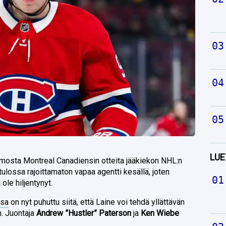
LUE
mosta Montreal Canadiensin otteita jääkiekon NHL:n
ulossa rajoittamaton vapaa agentti kesällä, joten
ole hiljentynyt.
ssa
on nyt puhuttu siitä, että Laine voi tehdä yllättävän
n. Juontaja
Andrew ”Hustler” Paterson
ja
Ken Wiebe