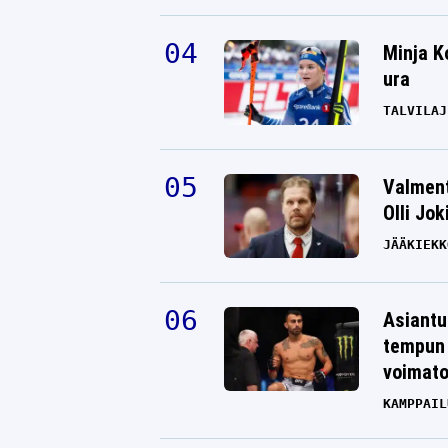
Minja K
ura
TALVILAJ
Valment
Olli Jok
JÄÄKIEKK
Asiantu
tempun 
voimat
KAMPPAIL