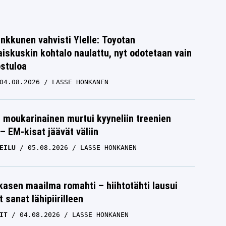
nkkunen vahvisti Ylelle: Toyotan
iskuskin kohtalo naulattu, nyt odotetaan vain
ostuloa
04.08.2026
LASSE HONKANEN
moukarinainen murtui kyyneliin treenien
– EM-kisat jäävät väliin
EILU
05.08.2026
LASSE HONKANEN
skasen maailma romahti – hiihtotähti lausui
 sanat lähipiirilleen
IT
04.08.2026
LASSE HONKANEN