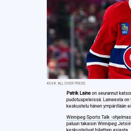
KUVA: ALL OVER PRESS
Patrik Laine
on seurannut katso
pudotuspeleissä. Laineesta on t
keskustelu hänen ympärillään ei 
Winnipeg Sports Talk -ohjelma
paluun takaisin Winnipeg Jetsii
keskustelivat hiljattain asiasta.