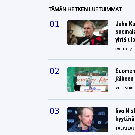
TÄMÄN HETKEN LUETUIMMAT
Juha Ka
suomala
yhtä ul
RALLI
Suomen 
jälkeen 
YLEISURH
Iivo Ni
hyytävät
TALVILAJ