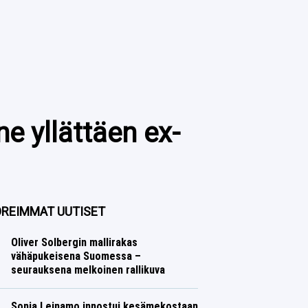
e yllättäen ex-
REIMMAT UUTISET
Oliver Solbergin mallirakas
vähäpukeisena Suomessa –
seurauksena melkoinen rallikuva
Ralli
Lasse Honkanen
Sonja Leinamo innostui kesämekostaan