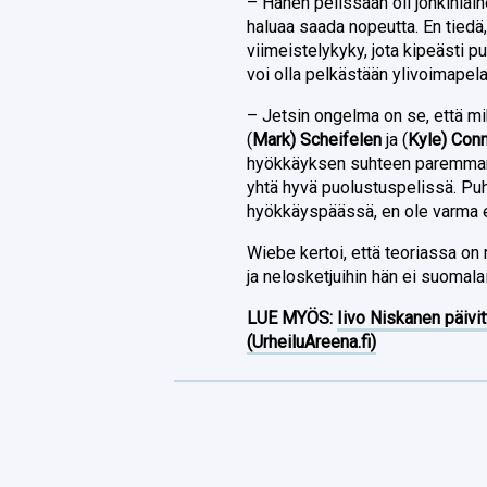
– Hänen pelissään oli jonkinlai
haluaa saada nopeutta. En tiedä,
viimeistelykyky, jota kipeästi p
voi olla pelkästään ylivoimapelaa
– Jetsin ongelma on se, että mih
(
Mark) Scheifelen
ja (
Kyle) Conn
hyökkäyksen suhteen paremman j
yhtä hyvä puolustuspelissä. Puh
hyökkäyspäässä, en ole varma et
Wiebe kertoi, että teoriassa on
ja nelosketjuihin hän ei suomalai
LUE MYÖS:
Iivo Niskanen päivit
(UrheiluAreena.fi)