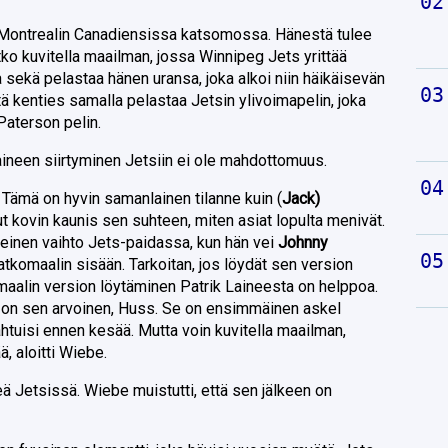
 Montrealin Canadiensissa katsomossa. Hänestä tulee
tko kuvitella maailman, jossa Winnipeg Jets yrittää
la sekä pelastaa hänen uransa, joka alkoi niin häikäisevän
tä kenties samalla pelastaa Jetsin ylivoimapelin, joka
Paterson pelin.
Laineen siirtyminen Jetsiin ei ole mahdottomuus.
 Tämä on hyvin samanlainen tilanne kuin (
Jack)
t kovin kaunis sen suhteen, miten asiat lopulta menivät.
meinen vaihto Jets-paidassa, kun hän vei
Johnny
atkomaalin sisään. Tarkoitan, jos löydät sen version
 maalin version löytäminen Patrik Laineesta on helppoa.
u on sen arvoinen, Huss. Se on ensimmäinen askel
ahtuisi ennen kesää. Mutta voin kuvitella maailman,
ä, aloitti Wiebe.
eä Jetsissä. Wiebe muistutti, että sen jälkeen on