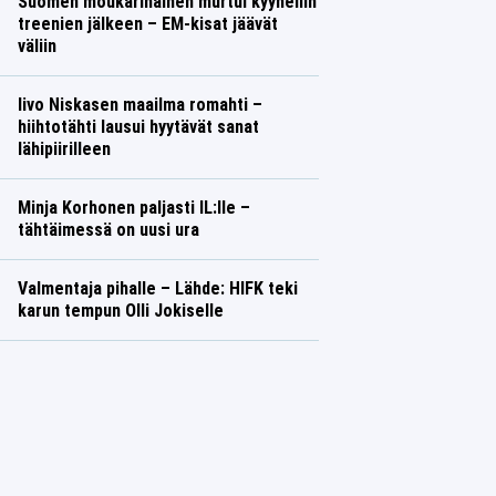
Suomen moukarinainen murtui kyyneliin
treenien jälkeen – EM-kisat jäävät
väliin
Iivo Niskasen maailma romahti –
hiihtotähti lausui hyytävät sanat
lähipiirilleen
Minja Korhonen paljasti IL:lle –
tähtäimessä on uusi ura
Valmentaja pihalle – Lähde: HIFK teki
karun tempun Olli Jokiselle