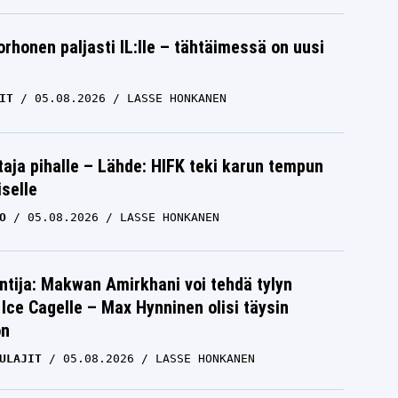
orhonen paljasti IL:lle – tähtäimessä on uusi
IT
05.08.2026
LASSE HONKANEN
aja pihalle – Lähde: HIFK teki karun tempun
iselle
O
05.08.2026
LASSE HONKANEN
ntija: Makwan Amirkhani voi tehdä tylyn
Ice Cagelle – Max Hynninen olisi täysin
on
ULAJIT
05.08.2026
LASSE HONKANEN