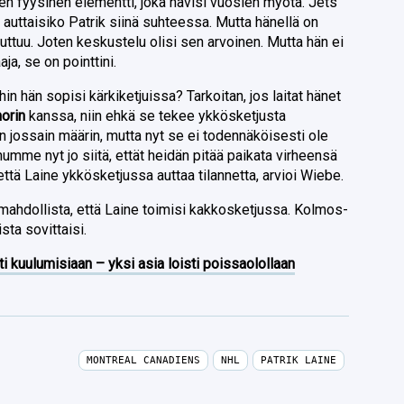
nen fyysinen elementti, joka hävisi vuosien myötä. Jets
 auttaisiko Patrik siinä suhteessa. Mutta hänellä on
uuttuu. Joten keskustelu olisi sen arvoinen. Mutta hän ei
ja, se on pointtini.
in hän sopisi kärkiketjuissa? Tarkoitan, jos laitat hänet
orin
kanssa, niin ehkä se tekee ykkösketjusta
ossain määrin, mutta nyt se ei todennäköisesti ole
umme nyt jo siitä, ettät heidän pitää paikata virheensä
tä Laine ykkösketjussa auttaa tilannetta, arvioi Wiebe.
 mahdollista, että Laine toimisi kakkosketjussa. Kolmos-
sta sovittaisi.
ti kuulumisiaan – yksi asia loisti poissaolollaan
MONTREAL CANADIENS
NHL
PATRIK LAINE