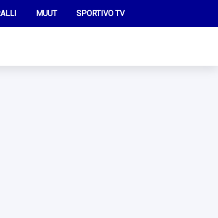
ALLI
MUUT
SPORTIVO TV
FUTIS
KAMPPAILU
OLYMPIALAISET