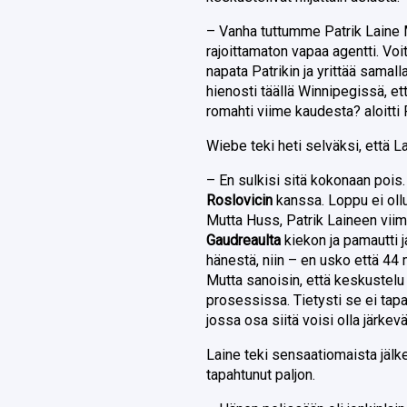
– Vanha tuttumme Patrik Laine
rajoittamaton vapaa agentti. Voi
napata Patrikin ja yrittää samal
hienosti täällä Winnipegissä, et
romahti viime kaudesta? aloitti 
Wiebe teki heti selväksi, että 
– En sulkisi sitä kokonaan pois.
Roslovicin
kanssa. Loppu ei ollu
Mutta Huss, Patrik Laineen vii
Gaudreaulta
kiekon ja pamautti j
hänestä, niin – en usko että 44
Mutta sanoisin, että keskustel
prosessissa. Tietysti se ei tap
jossa osa siitä voisi olla järkevä
Laine teki sensaatiomaista jälk
tapahtunut paljon.