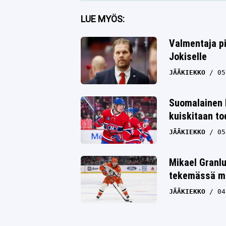
Facebook
LUE MYÖS:
Twitter
Valmentaja pi
Jokiselle
Whatsapp
JÄÄKIEKKO
05
Suomalainen 
kuiskitaan to
JÄÄKIEKKO
05
Mikael Granlu
tekemässä me
JÄÄKIEKKO
04