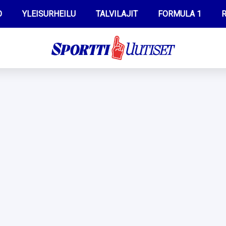
O
YLEISURHEILU
TALVILAJIT
FORMULA 1
R
WILMA HELTELÄ
IIVO NISKANEN
MUSTAFE MUUSE
KERTTU NISKANEN