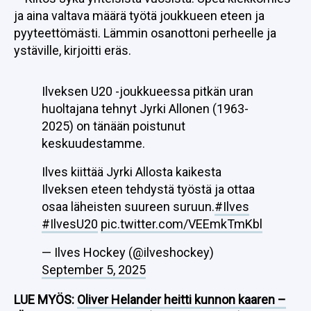
ja aina valtava määrä työtä joukkueen eteen ja
pyyteettömästi. Lämmin osanottoni perheelle ja
ystäville, kirjoitti eräs.
Ilveksen U20 -joukkueessa pitkän uran
huoltajana tehnyt Jyrki Allonen (1963-
2025) on tänään poistunut
keskuudestamme.
Ilves kiittää Jyrki Allosta kaikesta
Ilveksen eteen tehdystä työstä ja ottaa
osaa läheisten suureen suruun.
#Ilves
#IlvesU20
pic.twitter.com/VEEmkTmKbl
— Ilves Hockey (@ilveshockey)
September 5, 2025
LUE MYÖS:
Oliver Helander heitti kunnon kaaren –