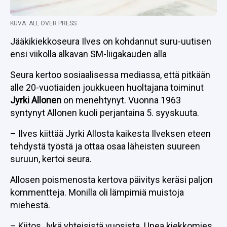
KUVA: ALL OVER PRESS
Jääkikiekkoseura Ilves on kohdannut suru-uutisen
ensi viikolla alkavan SM-liigakauden alla
Seura kertoo sosiaalisessa mediassa, että pitkään
alle 20-vuotiaiden joukkueen huoltajana toiminut
Jyrki Allonen
on menehtynyt. Vuonna 1963
syntynyt Allonen kuoli perjantaina 5. syyskuuta.
– Ilves kiittää Jyrki Allosta kaikesta Ilveksen eteen
tehdystä työstä ja ottaa osaa läheisten suureen
suruun, kertoi seura.
Allosen poismenosta kertova päivitys keräsi paljon
kommentteja. Monilla oli lämpimiä muistoja
miehestä.
– Kiitos Jykä yhteisistä vuosista. Upea kiekkomies