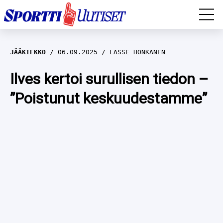
EM-YLEISURHEILU
JÄÄKIEKKO
06.09.2025
LASSE HONKANEN
JÄÄKIEKKO
Ilves kertoi surullisen tiedon –
”Poistunut keskuudestamme”
YLEISURHEILU
TALVILAJIT
WILMA HELTELÄ
FORMULA 1
MUSTAFE MUUSE
IIVO NISKANEN
RALLI
KERTTU NISKANEN
MUUT