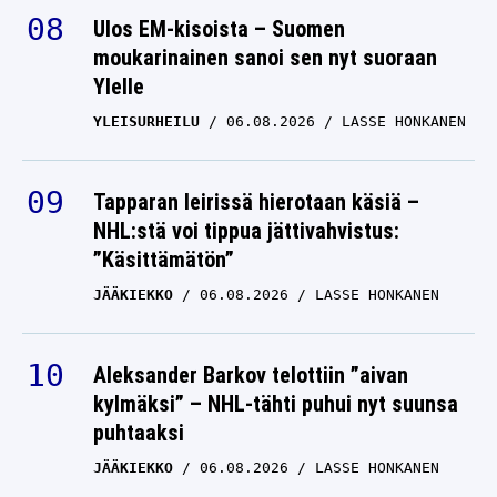
Ulos EM-kisoista – Suomen
moukarinainen sanoi sen nyt suoraan
Ylelle
YLEISURHEILU
06.08.2026
LASSE HONKANEN
Tapparan leirissä hierotaan käsiä –
NHL:stä voi tippua jättivahvistus:
”Käsittämätön”
JÄÄKIEKKO
06.08.2026
LASSE HONKANEN
Aleksander Barkov telottiin ”aivan
kylmäksi” – NHL-tähti puhui nyt suunsa
puhtaaksi
JÄÄKIEKKO
06.08.2026
LASSE HONKANEN