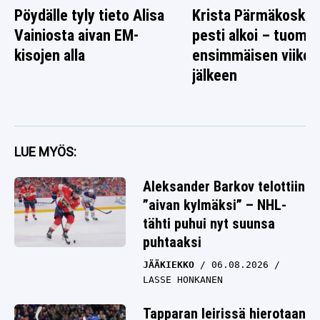
Pöydälle tyly tieto Alisa
Krista Pärmäkosken
Vainiosta aivan EM-
pesti alkoi – tuomio 
kisojen alla
ensimmäisen viikon
jälkeen
LUE MYÖS:
Aleksander Barkov telottiin
”aivan kylmäksi” – NHL-
tähti puhui nyt suunsa
puhtaaksi
JÄÄKIEKKO
06.08.2026
LASSE HONKANEN
Tapparan leirissä hierotaan