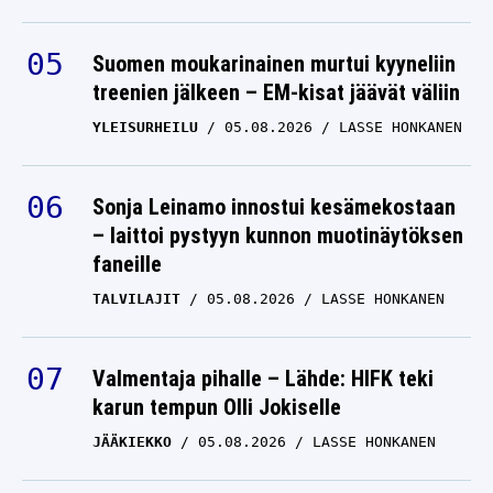
Suomen moukarinainen murtui kyyneliin
treenien jälkeen – EM-kisat jäävät väliin
YLEISURHEILU
05.08.2026
LASSE HONKANEN
Sonja Leinamo innostui kesämekostaan
– laittoi pystyyn kunnon muotinäytöksen
faneille
TALVILAJIT
05.08.2026
LASSE HONKANEN
Valmentaja pihalle – Lähde: HIFK teki
karun tempun Olli Jokiselle
JÄÄKIEKKO
05.08.2026
LASSE HONKANEN