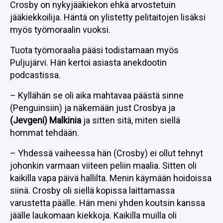
Crosby on nykyjääkiekon ehkä arvostetuin
jääkiekkoilija. Häntä on ylistetty pelitaitojen lisäksi
myös työmoraalin vuoksi.
Tuota työmoraalia pääsi todistamaan myös
Puljujärvi. Hän kertoi asiasta anekdootin
podcastissa.
– Kyllähän se oli aika mahtavaa päästä sinne
(Penguinsiin) ja näkemään just Crosbya ja
(Jevgeni) Malkinia
ja sitten sitä, miten siellä
hommat tehdään.
– Yhdessä vaiheessa hän (Crosby) ei ollut tehnyt
johonkin varmaan viiteen peliin maalia. Sitten oli
kaikilla vapa päivä hallilta. Menin käymään hoidoissa
siinä. Crosby oli siellä kopissa laittamassa
varustetta päälle. Hän meni yhden koutsin kanssa
jäälle laukomaan kiekkoja. Kaikilla muilla oli