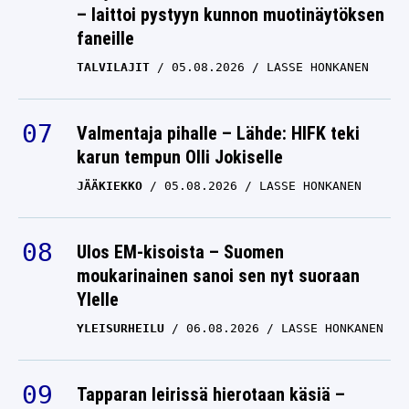
– laittoi pystyyn kunnon muotinäytöksen
faneille
TALVILAJIT
05.08.2026
LASSE HONKANEN
Valmentaja pihalle – Lähde: HIFK teki
karun tempun Olli Jokiselle
JÄÄKIEKKO
05.08.2026
LASSE HONKANEN
Ulos EM-kisoista – Suomen
moukarinainen sanoi sen nyt suoraan
Ylelle
YLEISURHEILU
06.08.2026
LASSE HONKANEN
Tapparan leirissä hierotaan käsiä –