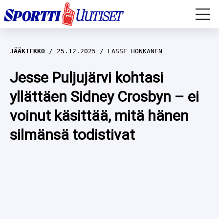
EM-YLEISURHEILU
JÄÄKIEKKO
25.12.2025
LASSE HONKANEN
JÄÄKIEKKO
Jesse Puljujärvi kohtasi
yllättäen Sidney Crosbyn – ei
YLEISURHEILU
voinut käsittää, mitä hänen
TALVILAJIT
WILMA HELTELÄ
silmänsä todistivat
FORMULA 1
MUSTAFE MUUSE
IIVO NISKANEN
RALLI
KERTTU NISKANEN
MUUT