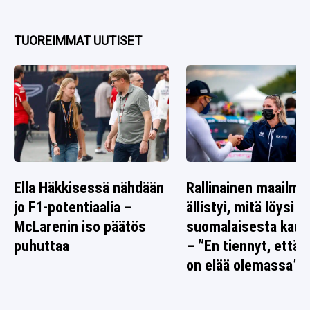
TUOREIMMAT UUTISET
Ella Häkkisessä nähdään
Rallinainen maailma
jo F1-potentiaalia –
ällistyi, mitä löysi
McLarenin iso päätös
suomalaisesta kaup
puhuttaa
– ”En tiennyt, että 
on elää olemassa”