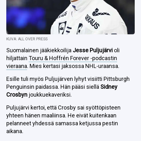
KUVA: ALL OVER PRESS
Suomalainen jääkiekkoilija
Jesse Puljujärvi
oli
hiljattain
Touru & Hoffrén Forever -podcastin
vieraana
. Mies kertasi jaksossa NHL-uraansa.
Esille tuli myös Puljujärven lyhyt visiitti Pittsburgh
Penguinsin paidassa. Hän pääsi siellä
Sidney
Crosbyn
joukkuekaveriksi.
Puljujärvi kertoi, että Crosby sai syöttöpisteen
yhteen hänen maaliinsa. He eivät kuitenkaan
pelanneet yhdessä samassa ketjussa pestin
aikana.