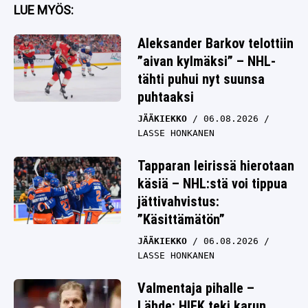
LUE MYÖS:
Aleksander Barkov telottiin
”aivan kylmäksi” – NHL-
tähti puhui nyt suunsa
puhtaaksi
JÄÄKIEKKO
06.08.2026
LASSE HONKANEN
Tapparan leirissä hierotaan
käsiä – NHL:stä voi tippua
jättivahvistus:
”Käsittämätön”
JÄÄKIEKKO
06.08.2026
LASSE HONKANEN
Valmentaja pihalle –
Lähde: HIFK teki karun