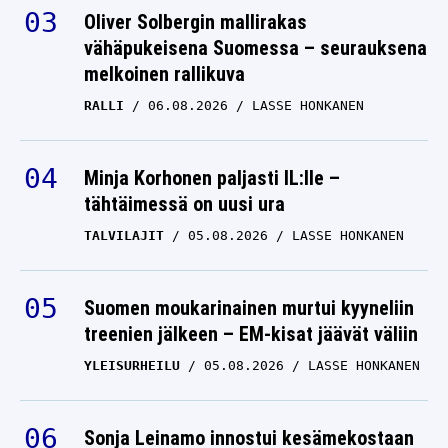
Oliver Solbergin mallirakas
vähäpukeisena Suomessa – seurauksena
melkoinen rallikuva
RALLI
06.08.2026
LASSE HONKANEN
Minja Korhonen paljasti IL:lle –
tähtäimessä on uusi ura
TALVILAJIT
05.08.2026
LASSE HONKANEN
Suomen moukarinainen murtui kyyneliin
treenien jälkeen – EM-kisat jäävät väliin
YLEISURHEILU
05.08.2026
LASSE HONKANEN
Sonja Leinamo innostui kesämekostaan