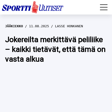
EM-YLEISURHEILU
JÄÄKIEKKO
11.08.2025
LASSE HONKANEN
JÄÄKIEKKO
Jokereilta merkittävä peliliike
– kaikki tietävät, että tämä on
YLEISURHEILU
vasta alkua
TALVILAJIT
WILMA HELTELÄ
FORMULA 1
MUSTAFE MUUSE
IIVO NISKANEN
RALLI
KERTTU NISKANEN
MUUT