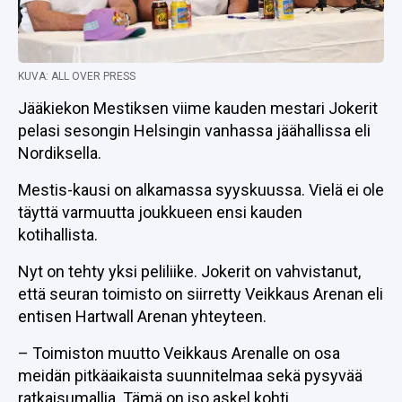
KUVA: ALL OVER PRESS
Jääkiekon Mestiksen viime kauden mestari Jokerit
pelasi sesongin Helsingin vanhassa jäähallissa eli
Nordiksella.
Mestis-kausi on alkamassa syyskuussa. Vielä ei ole
täyttä varmuutta joukkueen ensi kauden
kotihallista.
Nyt on tehty yksi peliliike. Jokerit on vahvistanut,
että seuran toimisto on siirretty Veikkaus Arenan eli
entisen Hartwall Arenan yhteyteen.
– Toimiston muutto Veikkaus Arenalle on osa
meidän pitkäaikaista suunnitelmaa sekä pysyvää
ratkaisumallia. Tämä on iso askel kohti