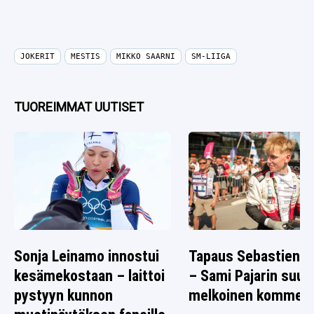
JOKERIT
MESTIS
MIKKO SAARNI
SM-LIIGA
TUOREIMMAT UUTISET
Sonja Leinamo innostui
Tapaus Sebastien O
kesämekostaan – laittoi
– Sami Pajarin suus
pystyyn kunnon
melkoinen komment