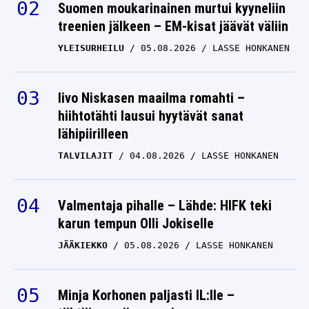
Suomen moukarinainen murtui kyyneliin
treenien jälkeen – EM-kisat jäävät väliin
YLEISURHEILU
05.08.2026
LASSE HONKANEN
Iivo Niskasen maailma romahti –
hiihtotähti lausui hyytävät sanat
lähipiirilleen
TALVILAJIT
04.08.2026
LASSE HONKANEN
Valmentaja pihalle – Lähde: HIFK teki
karun tempun Olli Jokiselle
JÄÄKIEKKO
05.08.2026
LASSE HONKANEN
Minja Korhonen paljasti IL:lle –