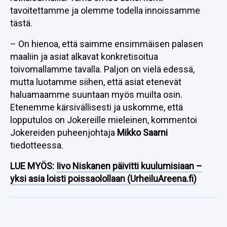
tavoitettamme ja olemme todella innoissamme
tästä.
– On hienoa, että saimme ensimmäisen palasen
maaliin ja asiat alkavat konkretisoitua
toivomallamme tavalla. Paljon on vielä edessä,
mutta luotamme siihen, että asiat etenevät
haluamaamme suuntaan myös muilta osin.
Etenemme kärsivällisesti ja uskomme, että
lopputulos on Jokereille mieleinen, kommentoi
Jokereiden puheenjohtaja
Mikko Saarni
tiedotteessa.
LUE MYÖS:
Iivo Niskanen päivitti kuulumisiaan –
yksi asia loisti poissaolollaan (UrheiluAreena.fi)