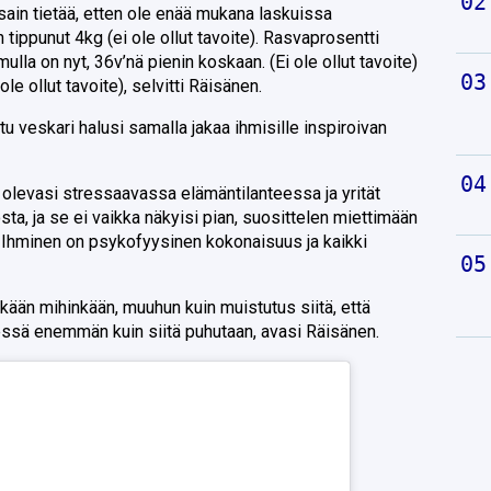
 sain tietää, etten ole enää mukana laskuissa
ippunut 4kg (ei ole ollut tavoite). Rasvaprosentti
mulla on nyt, 36v’nä pienin koskaan. (Ei ole ollut tavoite)
le ollut tavoite), selvitti Räisänen.
 veskari halusi samalla jakaa ihmisille inspiroivan
t olevasi stressaavassa elämäntilanteessa ja yrität
a, ja se ei vaikka näkyisi pian, suosittelen miettimään
 Ihminen on psykofyysinen kokonaisuus ja kaikki
kään mihinkään, muuhun kuin muistutus siitä, että
essä enemmän kuin siitä puhutaan, avasi Räisänen.