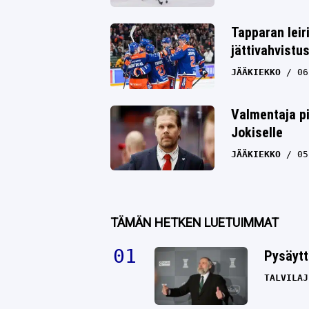
Tapparan leir
jättivahvistu
JÄÄKIEKKO
06
Valmentaja pi
Jokiselle
JÄÄKIEKKO
05
TÄMÄN HETKEN LUETUIMMAT
Pysäytt
TALVILAJ