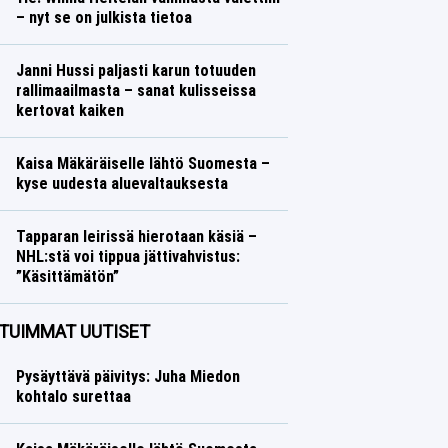
– nyt se on julkista tietoa
Yleisurheilu
Lasse Honkanen
Janni Hussi paljasti karun totuuden
rallimaailmasta – sanat kulisseissa
kertovat kaiken
Ralli
Lasse Honkanen
Kaisa Mäkäräiselle lähtö Suomesta –
kyse uudesta aluevaltauksesta
Talvilajit
Lasse Honkanen
Tapparan leirissä hierotaan käsiä –
NHL:stä voi tippua jättivahvistus:
”Käsittämätön”
Jääkiekko
Lasse Honkanen
TUIMMAT UUTISET
Pysäyttävä päivitys: Juha Miedon
kohtalo surettaa