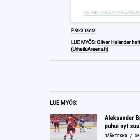
Henkilön MEERI RÄISÄNEN 
Pätkä tästä.
LUE MYÖS:
Oliver Helander heit
(UrheiluAreena.fi)
Facebook
LUE MYÖS:
Twitter
Aleksander Ba
puhui nyt su
Whatsapp
JÄÄKIEKKO
06