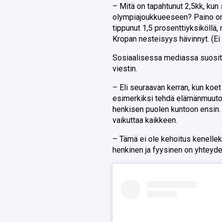
– Mitä on tapahtunut 2,5kk, kun
olympiajoukkueeseen? Paino on t
tippunut 1,5 prosenttiyksiköllä, 
Kropan nesteisyys hävinnyt. (Ei o
Sosiaalisessa mediassa suosittu
viestin.
– Eli seuraavan kerran, kun koe
esimerkiksi tehdä elämänmuutost
henkisen puolen kuntoon ensin.
vaikuttaa kaikkeen.
– Tämä ei ole kehoitus kenellek
henkinen ja fyysinen on yhteyd