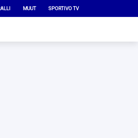
ALLI
MUUT
SPORTIVO TV
FUTIS
KAMPPAILU
OLYMPIALAISET