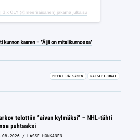
| 3 x OLY (@meeriraisanen) jakama julkaisu
ti kunnon kaaren – ”Äijä on mitalikunnossa”
MEERI RÄISÄNEN
NAISLEIJONAT
rkov telottiin ”aivan kylmäksi” – NHL-tähti
unsa puhtaaksi
.08.2026
LASSE HONKANEN