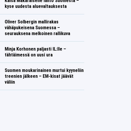
Kaisa Mäkäräiselle lähtö Suomesta –
kyse uudesta aluevaltauksesta
Oliver Solbergin mallirakas
vähäpukeisena Suomessa –
seurauksena melkoinen rallikuva
Minja Korhonen paljasti IL:lle –
tähtäimessä on uusi ura
Suomen moukarinainen murtui kyyneliin
treenien jälkeen – EM-kisat jäävät
väliin