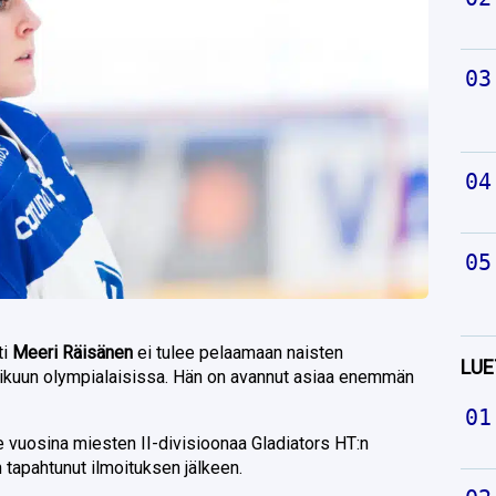
ti
Meeri Räisänen
ei tulee pelaamaan naisten
LUE
kuun olympialaisissa. Hän on avannut asiaa enemmän
e vuosina miesten II-divisioonaa Gladiators HT:n
n tapahtunut ilmoituksen jälkeen.