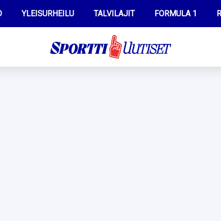
O
YLEISURHEILU
TALVILAJIT
FORMULA 1
R
WILMA HELTELÄ
IIVO NISKANEN
MUSTAFE MUUSE
KERTTU NISKANEN