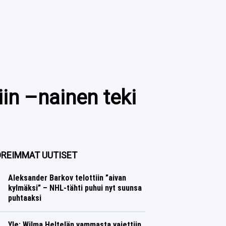
in –nainen teki
REIMMAT UUTISET
Aleksander Barkov telottiin ”aivan
kylmäksi” – NHL-tähti puhui nyt suunsa
puhtaaksi
Jääkiekko
Lasse Honkanen
Yle: Wilma Heltelän vammasta vaiettiin