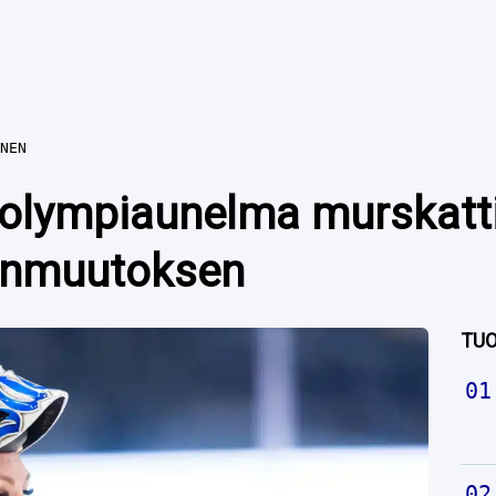
NEN
olympiaunelma murskatti
onmuutoksen
TUO