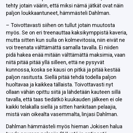
tehty jotain väärin, että miksi nämä jätkät ovat näin
paljon loukkaantuneet, hämmästeli Dahlman.
– Toivottavasti siihen on tullut jotain muutosta
myös. Se on eri treenauttaa kaksikymppistä kaveria,
mutta sitten kun sulla on kolmevitosia, niin eivät ne
voi treenata välttämättä samalla tavalla. Ei niiden
pidä hakea enää mitään välttämättä maksimia, vaan
niitä pitää pitää yllä silleen, että ne pysyvät
kunnossa, koska se kausi on pitkä ja pitää kestää
paljon rasitusta. Siellä pitää tehdä todella paljon
huoltavaa ja kaikkea tällaista. Toivottavasti nyt
ollaan vähän opittu siitä ja lähdetään kauteen sillä
tavalla, että taas tiedätkö kuukauden jälkeen ei ole
kaikki telakalla siellä ja sitten hankitaan pelaajia,
mistä vain oikealta vasemmalta, linjasi Dahlman.
Dahlman hämmästeli myös hieman Jokisen halua