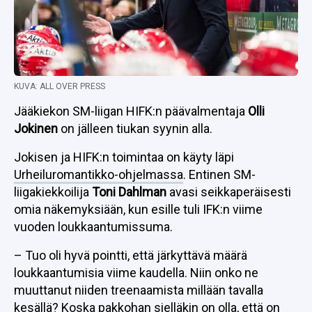
KUVA: ALL OVER PRESS
Jääkiekon SM-liigan HIFK:n päävalmentaja
Olli
Jokinen
on jälleen tiukan syynin alla.
Jokisen ja HIFK:n toimintaa on käyty läpi
Urheiluromantikko-ohjelmassa
. Entinen SM-
liigakiekkoilija
Toni Dahlman
avasi seikkaperäisesti
omia näkemyksiään, kun esille tuli IFK:n viime
vuoden loukkaantumissuma.
– Tuo oli hyvä pointti, että järkyttävä määrä
loukkaantumisia viime kaudella. Niin onko ne
muuttanut niiden treenaamista millään tavalla
kesällä? Koska pakkohan sielläkin on olla, että on