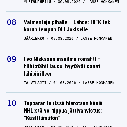
Valmentaja pihalle – Lähde: HIFK teki
karun tempun Olli Jokiselle
JÄÄKIEKKO
05.08.2026
LASSE HONKANEN
Iivo Niskasen maailma romahti –
hiihtotähti lausui hyytävät sanat
lähipiirilleen
TALVILAJIT
04.08.2026
LASSE HONKANEN
Tapparan leirissä hierotaan käsiä –
NHL:stä voi tippua jättivahvistus:
”Käsittämätön”
JÄÄKIEKKO
06.08.2026
LASSE HONKANEN