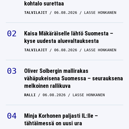
TALVILAJIT
06.08.2026
LASSE HONKANEN
Kaisa Mäkäräiselle lähtö Suomesta –
kyse uudesta aluevaltauksesta
TALVILAJIT
06.08.2026
LASSE HONKANEN
Oliver Solbergin mallirakas
vähäpukeisena Suomessa – seurauksena
melkoinen rallikuva
RALLI
06.08.2026
LASSE HONKANEN
Minja Korhonen paljasti IL:lle –
tähtäimessä on uusi ura
TALVILAJIT
05.08.2026
LASSE HONKANEN