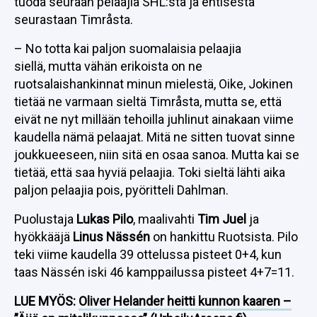
tuoda seuraan pelaajia SHL:stä ja entisestä
seurastaan Timråsta.
– No totta kai paljon suomalaisia pelaajia
siellä, mutta vähän erikoista on ne
ruotsalaishankinnat minun mielestä, Oike, Jokinen
tietää ne varmaan sieltä Timråsta, mutta se, että
eivät ne nyt millään tehoilla juhlinut ainakaan viime
kaudella nämä pelaajat. Mitä ne sitten tuovat sinne
joukkueeseen, niin sitä en osaa sanoa. Mutta kai se
tietää, että saa hyviä pelaajia. Toki sieltä lähti aika
paljon pelaajia pois, pyöritteli Dahlman.
Puolustaja
Lukas Pilo
, maalivahti
Tim Juel
ja
hyökkääjä
Linus Nässén
on hankittu Ruotsista. Pilo
teki viime kaudella 39 ottelussa pisteet 0+4, kun
taas Nässén iski 46 kamppailussa pisteet 4+7=11.
LUE MYÖS:
Oliver Helander heitti kunnon kaaren –