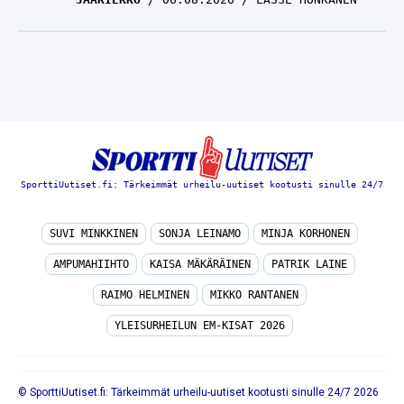
SporttiUutiset.fi: Tärkeimmät urheilu-uutiset kootusti sinulle 24/7
SUVI MINKKINEN
SONJA LEINAMO
MINJA KORHONEN
AMPUMAHIIHTO
KAISA MÄKÄRÄINEN
PATRIK LAINE
RAIMO HELMINEN
MIKKO RANTANEN
YLEISURHEILUN EM-KISAT 2026
© SporttiUutiset.fi: Tärkeimmät urheilu-uutiset kootusti sinulle 24/7 2026
TIETOA MEISTÄ
/
🇬🇧 SPORTIVO NETWORK
/
KÄYTTÖEHDOT