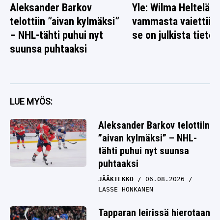
Aleksander Barkov
Yle: Wilma Heltelän
telottiin ”aivan kylmäksi”
vammasta vaiettiin 
– NHL-tähti puhui nyt
se on julkista tietoa
suunsa puhtaaksi
LUE MYÖS:
Aleksander Barkov telottiin
”aivan kylmäksi” – NHL-
tähti puhui nyt suunsa
puhtaaksi
JÄÄKIEKKO
06.08.2026
LASSE HONKANEN
Tapparan leirissä hierotaan