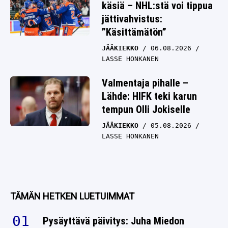
käsiä – NHL:stä voi tippua
jättivahvistus:
”Käsittämätön”
JÄÄKIEKKO
06.08.2026
LASSE HONKANEN
Valmentaja pihalle –
Lähde: HIFK teki karun
tempun Olli Jokiselle
JÄÄKIEKKO
05.08.2026
LASSE HONKANEN
TÄMÄN HETKEN LUETUIMMAT
Pysäyttävä päivitys: Juha Miedon
kohtalo surettaa