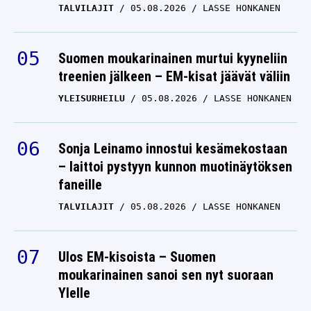
Suomen moukarinainen murtui kyyneliin
treenien jälkeen – EM-kisat jäävät väliin
YLEISURHEILU
05.08.2026
LASSE HONKANEN
Sonja Leinamo innostui kesämekostaan
– laittoi pystyyn kunnon muotinäytöksen
faneille
TALVILAJIT
05.08.2026
LASSE HONKANEN
Ulos EM-kisoista – Suomen
moukarinainen sanoi sen nyt suoraan
Ylelle
YLEISURHEILU
06.08.2026
LASSE HONKANEN