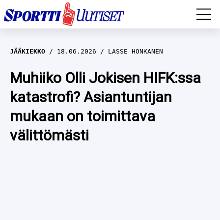
EM-YLEISURHEILU
JÄÄKIEKKO
18.06.2026
LASSE HONKANEN
JÄÄKIEKKO
Muhiiko Olli Jokisen HIFK:ssa
katastrofi? Asiantuntijan
YLEISURHEILU
mukaan on toimittava
TALVILAJIT
WILMA HELTELÄ
välittömästi
FORMULA 1
MUSTAFE MUUSE
IIVO NISKANEN
RALLI
KERTTU NISKANEN
MUUT