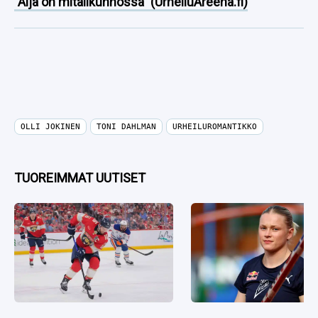
”Äijä on mitalikunnossa” (UrheiluAreena.fi)
OLLI JOKINEN
TONI DAHLMAN
URHEILUROMANTIKKO
TUOREIMMAT UUTISET