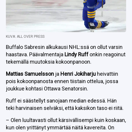
KUVA: ALL OVER PRESS
Buffalo Sabresin alkukausi NHL:ssä on ollut varsin
haastava. Päävalmentaja
Lindy Ruff
onkin reagoinut
tekemällä muutoksia kokoonpanoon.
Mattias Samuelsson
ja
Henri Jokiharju
heivattiin
pois kokoonpanosta ennen tiistain ottelua, jossa
joukkue kohtasi Ottawa Senatorsin.
Ruff ei säästellyt sanojaan median edessä. Hän
teki harvinaisen selväksi, että kaksikon taso ei riitä.
– Olen luultavasti ollut kärsivällisempi kuin koskaan,
kun olen yrittänyt ymmärtää näitä kavereita. On