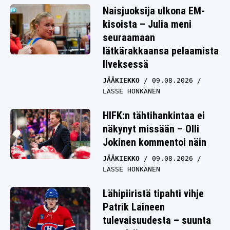
Naisjuoksija ulkona EM-
kisoista – Julia meni
seuraamaan
lätkärakkaansa pelaamista
Ilveksessä
JÄÄKIEKKO
09.08.2026
LASSE HONKANEN
HIFK:n tähtihankintaa ei
näkynyt missään – Olli
Jokinen kommentoi näin
JÄÄKIEKKO
09.08.2026
LASSE HONKANEN
Lähipiiristä tipahti vihje
Patrik Laineen
tulevaisuudesta – suunta