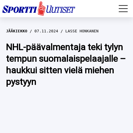
EM-YLEISURHEILU
JÄÄKIEKKO
07.11.2024
LASSE HONKANEN
JÄÄKIEKKO
NHL-päävalmentaja teki tylyn
tempun suomalaispelaajalle –
YLEISURHEILU
haukkui sitten vielä miehen
TALVILAJIT
WILMA HELTELÄ
pystyyn
FORMULA 1
MUSTAFE MUUSE
IIVO NISKANEN
RALLI
KERTTU NISKANEN
MUUT