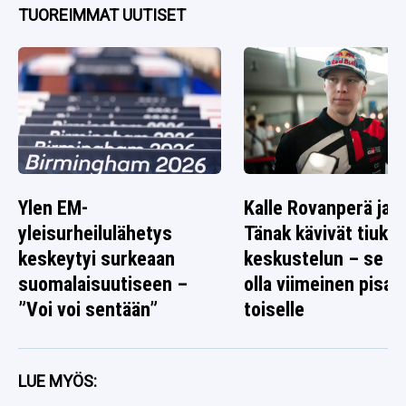
TUOREIMMAT UUTISET
Ylen EM-
Kalle Rovanperä ja O
yleisurheilulähetys
Tänak kävivät tiuka
keskeytyi surkeaan
keskustelun – se ta
suomalaisuutiseen –
olla viimeinen pisar
”Voi voi sentään”
toiselle
LUE MYÖS: