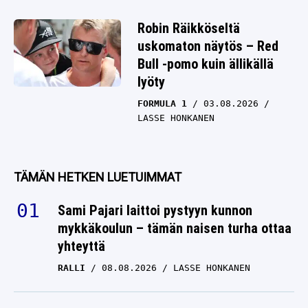
Robin Räikköseltä
uskomaton näytös – Red
Bull -pomo kuin ällikällä
lyöty
FORMULA 1
03.08.2026
LASSE HONKANEN
TÄMÄN HETKEN LUETUIMMAT
Sami Pajari laittoi pystyyn kunnon
mykkäkoulun – tämän naisen turha ottaa
yhteyttä
RALLI
08.08.2026
LASSE HONKANEN