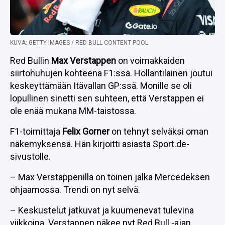
KUVA: GETTY IMAGES / RED BULL CONTENT POOL
Red Bullin
Max Verstappen
on voimakkaiden
siirtohuhujen kohteena F1:ssä. Hollantilainen joutui
keskeyttämään Itävallan GP:ssä. Monille se oli
lopullinen sinetti sen suhteen, että Verstappen ei
ole enää mukana MM-taistossa.
F1-toimittaja
Felix Gorner
on tehnyt selväksi oman
näkemyksensä. Hän kirjoitti asiasta Sport.de-
sivustolle.
– Max Verstappenilla on toinen jalka Mercedeksen
ohjaamossa. Trendi on nyt selvä.
– Keskustelut jatkuvat ja kuumenevat tulevina
viikkoina. Verstappen näkee nyt Red Bull -ajan