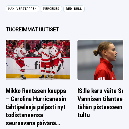
MAX VERSTAPPEN
MERCEDES
RED BULL
TUOREIMMAT UUTISET
Mikko Rantasen kauppa
IS:lle karu väite Sag
– Carolina Hurricanesin
Vannisen tilanteest
tähtipelaaja paljasti nyt
tähän pisteeseen o
todistaneensa
tultu
seuraavana päivänä