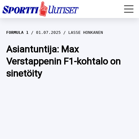
EM-YLEISURHEILU
FORMULA 1
01.07.2025
LASSE HONKANEN
JÄÄKIEKKO
Asiantuntija: Max
Verstappenin F1-kohtalo on
YLEISURHEILU
sinetöity
TALVILAJIT
WILMA HELTELÄ
FORMULA 1
MUSTAFE MUUSE
IIVO NISKANEN
RALLI
KERTTU NISKANEN
MUUT