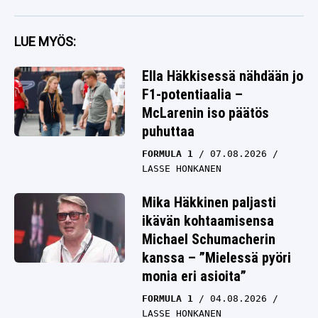
jotain poikkeuksellista
LUE MYÖS:
Ella Häkkisessä nähdään jo
F1-potentiaalia –
McLarenin iso päätös
puhuttaa
FORMULA 1
07.08.2026
LASSE HONKANEN
Mika Häkkinen paljasti
ikävän kohtaamisensa
Michael Schumacherin
kanssa – ”Mielessä pyöri
monia eri asioita”
FORMULA 1
04.08.2026
LASSE HONKANEN