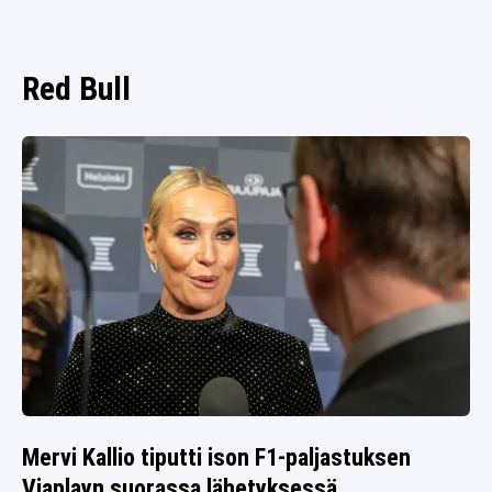
SPORTIVO TV
FUTIS
KAMPPAILU
Red Bull
OLYMPIALAISET
Mervi Kallio tiputti ison F1-paljastuksen
Viaplayn suorassa lähetyksessä