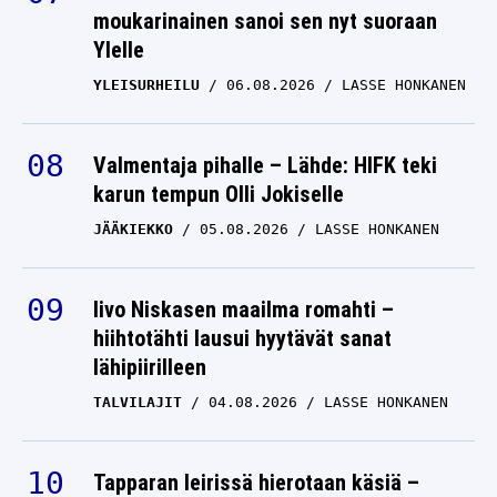
moukarinainen sanoi sen nyt suoraan
Ylelle
YLEISURHEILU
06.08.2026
LASSE HONKANEN
Valmentaja pihalle – Lähde: HIFK teki
karun tempun Olli Jokiselle
JÄÄKIEKKO
05.08.2026
LASSE HONKANEN
Iivo Niskasen maailma romahti –
hiihtotähti lausui hyytävät sanat
lähipiirilleen
TALVILAJIT
04.08.2026
LASSE HONKANEN
Tapparan leirissä hierotaan käsiä –