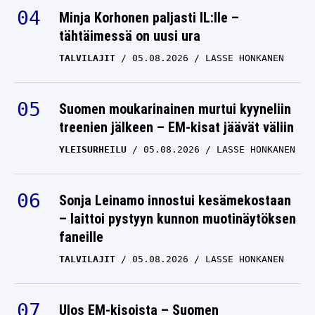
romanssihuhut
Minja Korhonen paljasti IL:lle –
tähtäimessä on uusi ura
RED BULL
01.04.2026
LASSE HONKANEN
TALVILAJIT
05.08.2026
LASSE HONKANEN
Suomen moukarinainen murtui kyyneliin
treenien jälkeen – EM-kisat jäävät väliin
YLEISURHEILU
05.08.2026
LASSE HONKANEN
Sonja Leinamo innostui kesämekostaan
– laittoi pystyyn kunnon muotinäytöksen
faneille
TALVILAJIT
05.08.2026
LASSE HONKANEN
Ulos EM-kisoista – Suomen