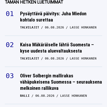
TÄMÄN HETKEN LUETUIMMAT
RED BULL
08.04.2026
LASSE HONKANEN
Pysäyttävä päivitys: Juha Miedon
kohtalo surettaa
Red Bull varautuu Max
TALVILAJIT
06.08.2026
LASSE HONKANEN
Verstappenin lähtöön –
pöydällä on
maailmanluokan korvaaja
Kaisa Mäkäräiselle lähtö Suomesta –
kyse uudesta aluevaltauksesta
RED BULL
06.04.2026
LASSE HONKANEN
TALVILAJIT
06.08.2026
LASSE HONKANEN
Max Verstappen teki F1-
miehen kuolinvuoteella
Oliver Solbergin mallirakas
merkittävän lupauksen
vähäpukeisena Suomessa – seurauksena
melkoinen rallikuva
RED BULL
03.04.2026
LASSE HONKANEN
RALLI
06.08.2026
LASSE HONKANEN
F1-varikolla leviävät