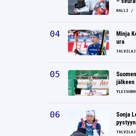
– seura
RALLI
Minja K
ura
TALVILAJ
Suomen 
jälkeen 
YLEISURH
Sonja L
pystyyn
TALVILAJ