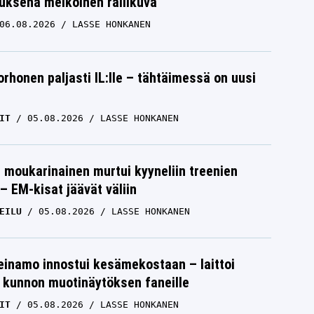
uksena melkoinen rallikuva
06.08.2026
LASSE HONKANEN
orhonen paljasti IL:lle – tähtäimessä on uusi
IT
05.08.2026
LASSE HONKANEN
moukarinainen murtui kyyneliin treenien
– EM-kisat jäävät väliin
EILU
05.08.2026
LASSE HONKANEN
einamo innostui kesämekostaan – laittoi
 kunnon muotinäytöksen faneille
IT
05.08.2026
LASSE HONKANEN