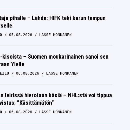
aja pihalle – Lähde: HIFK teki karun tempun
iselle
O
05.08.2026
LASSE HONKANEN
-kisoista – Suomen moukarinainen sanoi sen
raan Ylelle
EILU
06.08.2026
LASSE HONKANEN
n leirissä hierotaan käsiä – NHL:stä voi tippua
hvistus: ”Käsittämätön”
O
06.08.2026
LASSE HONKANEN