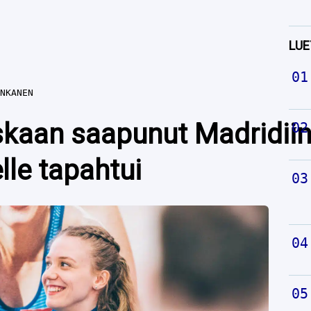
LUE
NKANEN
skaan saapunut Madridiin 
lle tapahtui