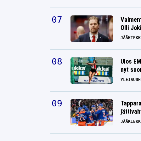
Valment
Olli Jok
JÄÄKIEKK
Ulos EM
nyt suo
YLEISURH
Tappara
jättiva
JÄÄKIEKK