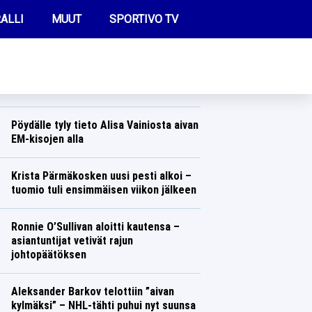
ALLI
MUUT
SPORTIVO TV
REIMMAT UUTISET
Rallinainen maailmalta ällistyi, mitä
löysi suomalaisesta kaupasta – ”En
tiennyt, että näitä on elää olemassa”
FUTIS
Ralli
Lasse Honkanen
KAMPPAILU
Pöydälle tyly tieto Alisa Vainiosta aivan
EM-kisojen alla
OLYMPIALAISET
Yleisurheilu
Lasse Honkanen
Krista Pärmäkosken uusi pesti alkoi –
tuomio tuli ensimmäisen viikon jälkeen
Talvilajit
Lasse Honkanen
Ronnie O’Sullivan aloitti kautensa –
asiantuntijat vetivät rajun
johtopäätöksen
Muut lajit
Lasse Honkanen
Aleksander Barkov telottiin ”aivan
kylmäksi” – NHL-tähti puhui nyt suunsa