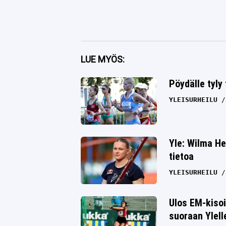
Facebook
LUE MYÖS:
Twitter
Pöydälle tyly
Whatsapp
YLEISURHEILU
Yle: Wilma He
tietoa
YLEISURHEILU
Ulos EM-kiso
suoraan Ylell