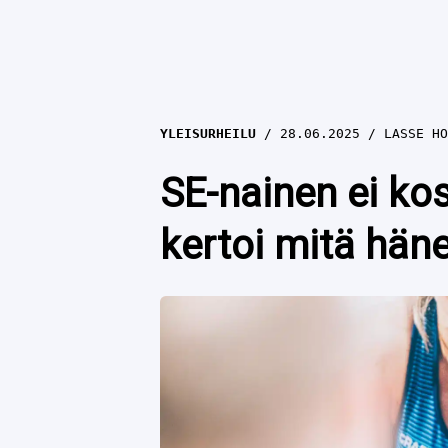
YLEISURHEILU
28.06.2025
LASSE HO
SE-nainen ei ko
kertoi mitä häne