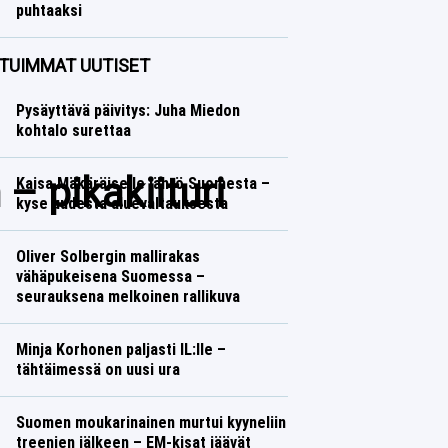
puhtaaksi
Jääkiekko
Lasse Honkanen
TUIMMAT UUTISET
Pysäyttävä päivitys: Juha Miedon
kohtalo surettaa
– pikakiituri
Kaisa Mäkäräiselle lähtö Suomesta –
kyse uudesta aluevaltauksesta
Oliver Solbergin mallirakas
vähäpukeisena Suomessa –
seurauksena melkoinen rallikuva
Minja Korhonen paljasti IL:lle –
tähtäimessä on uusi ura
Suomen moukarinainen murtui kyyneliin
treenien jälkeen – EM-kisat jäävät