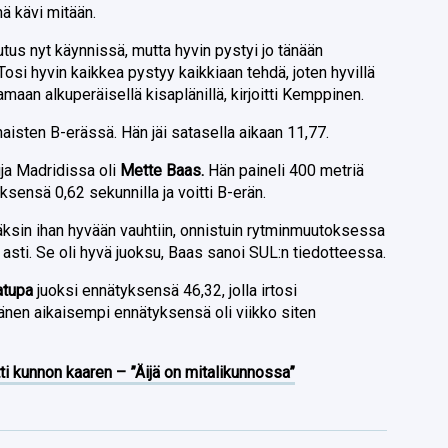
inä kävi mitään.
tus nyt käynnissä, mutta hyvin pystyi jo tänään
 Tosi hyvin kaikkea pystyy kaikkiaan tehdä, joten hyvillä
amaan alkuperäisellä kisaplänillä, kirjoitti Kemppinen.
isten B-erässä. Hän jäi satasella aikaan 11,77.
ja Madridissa oli
Mette Baas.
Hän paineli 400 metriä
ksensä 0,62 sekunnilla ja voitti B-erän.
äksin ihan hyvään vauhtiin, onnistuin rytminmuutoksessa
n asti. Se oli hyvä juoksu, Baas sanoi SUL:n tiedotteessa.
atupa
juoksi ennätyksensä 46,32, jolla irtosi
Hänen aikaisempi ennätyksensä oli viikko siten
ti kunnon kaaren – ”Äijä on mitalikunnossa”