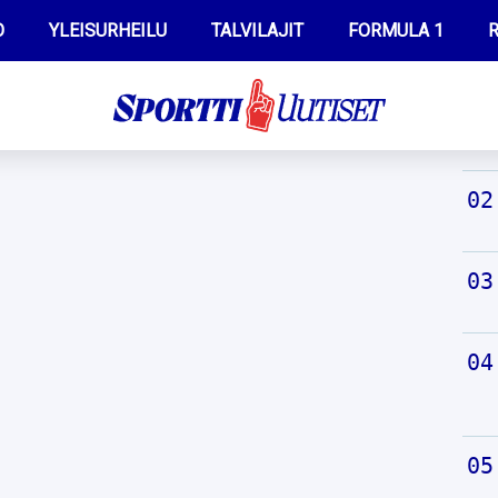
O
YLEISURHEILU
TALVILAJIT
FORMULA 1
R
TUO
WILMA HELTELÄ
IIVO NISKANEN
MUSTAFE MUUSE
KERTTU NISKANEN