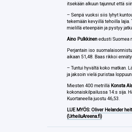
itsekään alkuun tajunnut että si
– Senpä vuoksi siis lyhyt kuntou
tekemään kevyillä tehoilla lajia.
mielillä eteenpäin ja pystyy jatk
Aino Pulkkinen
edusti Suomea na
Perjantain iso suomalaisonnistu
aikaan 51,48. Baas rikkoi ennäty
– Tuntui hyvältä koko matkan. L
ja jaksoin vielä puristaa loppuu
Miesten 400 metrillä
Konsta Al
kokonaiskilpailussa 14:s sija. 
Kuortaneella juostu 46,53.
LUE MYÖS:
Oliver Helander heit
(UrheiluAreena.fi)