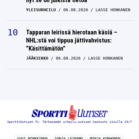
nyt se on julkista tietoa
YLEISURHEILU
06.08.2026
LASSE HONKANEN
Tapparan leirissä hierotaan käsiä –
NHL:stä voi tippua jättivahvistus:
”Käsittämätön”
JÄÄKIEKKO
06.08.2026
LASSE HONKANEN
SporttiUutiset.fi: Tärkeimmät urheilu-uutiset kootusti sinulle 24/7
SUVI MINKKINEN
SONJA LEINAMO
MINJA KORHONEN