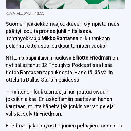
KUVA: ALL OVER PRESS
Suomen jääkiekkomaajoukkueen olympiaturnaus
päättyi lopulta pronssijuhliin Italiassa.
Tähtihyökkääjä
Mikko Rantanen
ei kuitenkaan
pelannut ottelussa loukkaantumisen vuoksi.
NHL:n sisäpiiriläisiin kuuluva
Elliotte Friedman
on
nyt paljastanut 32 Thoughts Podcastissa lisää
tietoa Rantasen tapauksesta. Häneltä jää väliin
otteluita Dallas Starsin paidassa.
– Rantanen loukkaantui, ja hän joutuu sivuun
joksikin aikaa. En usko tämän päättävän hänen
kauttaan, mutta häneltä jää jonkin verran pelejä
välistä, selvitti Friedman.
Friedman jakoi myös Leijonien pelaajien tunnelmia