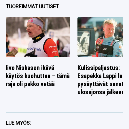
TUOREIMMAT UUTISET
Iivo Niskasen ikävä
Kulissipaljastus:
käytös kuohuttaa – tämä
Esapekka Lappi laus
raja oli pakko vetää
pysäyttävät sanat
ulosajonsa jälkeen
LUE MYÖS: