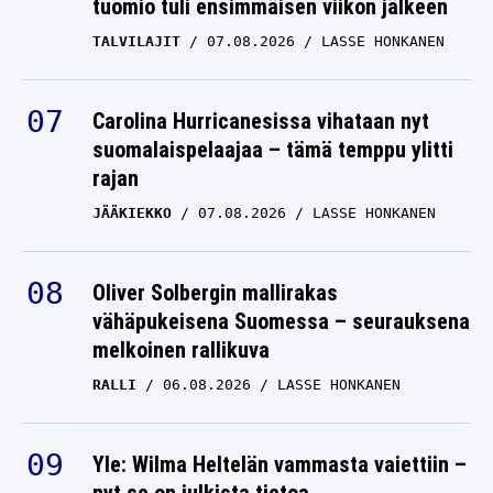
tuomio tuli ensimmäisen viikon jälkeen
TALVILAJIT
07.08.2026
LASSE HONKANEN
Carolina Hurricanesissa vihataan nyt
suomalaispelaajaa – tämä temppu ylitti
rajan
JÄÄKIEKKO
07.08.2026
LASSE HONKANEN
Oliver Solbergin mallirakas
vähäpukeisena Suomessa – seurauksena
melkoinen rallikuva
RALLI
06.08.2026
LASSE HONKANEN
Yle: Wilma Heltelän vammasta vaiettiin –