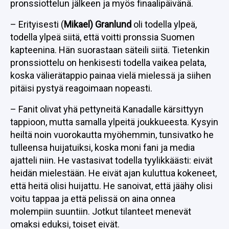
pronssiottelun jälkeen ja myös finaalipäivänä.
– Erityisesti (
Mikael) Granlund
oli todella ylpeä,
todella ylpeä siitä, että voitti pronssia Suomen
kapteenina. Hän suorastaan säteili siitä. Tietenkin
pronssiottelu on henkisesti todella vaikea pelata,
koska välierätappio painaa vielä mielessä ja siihen
pitäisi pystyä reagoimaan nopeasti.
– Fanit olivat yhä pettyneitä Kanadalle kärsittyyn
tappioon, mutta samalla ylpeitä joukkueesta. Kysyin
heiltä noin vuorokautta myöhemmin, tunsivatko he
tulleensa huijatuiksi, koska moni fani ja media
ajatteli niin. He vastasivat todella tyylikkäästi: eivät
heidän mielestään. He eivät ajan kuluttua kokeneet,
että heitä olisi huijattu. He sanoivat, että jäähy olisi
voitu tappaa ja että pelissä on aina onnea
molempiin suuntiin. Jotkut tilanteet menevät
omaksi eduksi, toiset eivät.