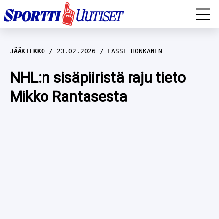
EM-YLEISURHEILU
JÄÄKIEKKO
23.02.2026
LASSE HONKANEN
JÄÄKIEKKO
NHL:n sisäpiiristä raju tieto
Mikko Rantasesta
YLEISURHEILU
TALVILAJIT
WILMA HELTELÄ
FORMULA 1
MUSTAFE MUUSE
IIVO NISKANEN
RALLI
KERTTU NISKANEN
MUUT