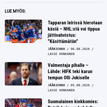
LUE MYÖS:
Tapparan leirissä hierotaan
käsiä – NHL:stä voi tippua
jättivahvistus:
”Käsittämätön”
JÄÄKIEKKO
06.08.2026
LASSE HONKANEN
Valmentaja pihalle –
Lähde: HIFK teki karun
tempun Olli Jokiselle
JÄÄKIEKKO
05.08.2026
LASSE HONKANEN
Suomalainen kiekkomies: