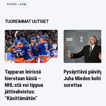
PATRIK LAINE
TUOREIMMAT UUTISET
Tapparan leirissä
Pysäyttävä päivitys
hierotaan käsiä –
Juha Miedon kohtal
NHL:stä voi tippua
surettaa
jättivahvistus:
”Käsittämätön”