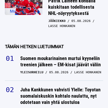
Patrik Laineen kohdalla
kuiskitaan todellisesta
NHL-nöyryytyksestä
JÄÄKIEKKO
05.08.2026
LASSE HONKANEN
TÄMÄN HETKEN LUETUIMMAT
Suomen moukarinainen murtui kyyneliin
treenien jälkeen – EM-kisat jäävät väliin
YLEISURHEILU
05.08.2026
LASSE HONKANEN
Juha Kankkunen vahvisti Ylelle: Toyotan
suomalaiskuskin kohtalo naulattu, nyt
odotetaan vain yhtä ulostuloa