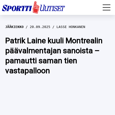
EM-YLEISURHEILU
JÄÄKIEKKO
20.09.2025
LASSE HONKANEN
JÄÄKIEKKO
Patrik Laine kuuli Montrealin
päävalmentajan sanoista –
YLEISURHEILU
pamautti saman tien
TALVILAJIT
WILMA HELTELÄ
vastapalloon
FORMULA 1
MUSTAFE MUUSE
IIVO NISKANEN
RALLI
KERTTU NISKANEN
MUUT