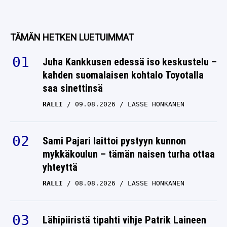
TÄMÄN HETKEN LUETUIMMAT
Juha Kankkusen edessä iso keskustelu –
kahden suomalaisen kohtalo Toyotalla
saa sinettinsä
RALLI
09.08.2026
LASSE HONKANEN
Sami Pajari laittoi pystyyn kunnon
mykkäkoulun – tämän naisen turha ottaa
yhteyttä
RALLI
08.08.2026
LASSE HONKANEN
Lähipiiristä tipahti vihje Patrik Laineen
tulevaisuudesta – suunta on selvä