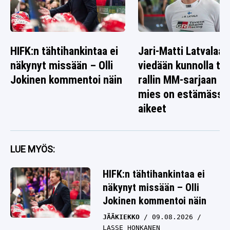
HIFK:n tähtihankintaa ei
Jari-Matti Latvalaa
näkynyt missään – Olli
viedään kunnolla tak
Jokinen kommentoi näin
rallin MM-sarjaan – 
mies on estämässä
aikeet
LUE MYÖS:
HIFK:n tähtihankintaa ei
näkynyt missään – Olli
Jokinen kommentoi näin
JÄÄKIEKKO
09.08.2026
LASSE HONKANEN