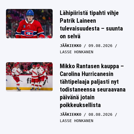
Lähipiiristä tipahti vihje
Patrik Laineen
tulevaisuudesta – suunta
on selvä
JÄÄKIEKKO
09.08.2026
LASSE HONKANEN
Mikko Rantasen kauppa –
Carolina Hurricanesin
tähtipelaaja paljasti nyt
todistaneensa seuraavana
päivänä jotain
poikkeuksellista
JÄÄKIEKKO
08.08.2026
LASSE HONKANEN