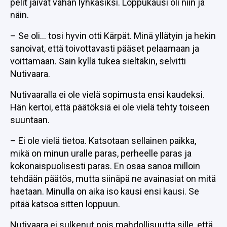
pelit jäivät vähän lyhkäsiksi. Loppukausi oli niin ja
näin.
– Se oli… tosi hyvin otti Kärpät. Minä yllätyin ja hekin
sanoivat, että toivottavasti pääset pelaamaan ja
voittamaan. Sain kyllä tukea sieltäkin, selvitti
Nutivaara.
Nutivaaralla ei ole vielä sopimusta ensi kaudeksi.
Hän kertoi, että päätöksiä ei ole vielä tehty toiseen
suuntaan.
– Ei ole vielä tietoa. Katsotaan sellainen paikka,
mikä on minun uralle paras, perheelle paras ja
kokonaispuolisesti paras. En osaa sanoa milloin
tehdään päätös, mutta siinäpä ne avainasiat on mitä
haetaan. Minulla on aika iso kausi ensi kausi. Se
pitää katsoa sitten loppuun.
Nutivaara ei sulkenut pois mahdollisuutta sille, että