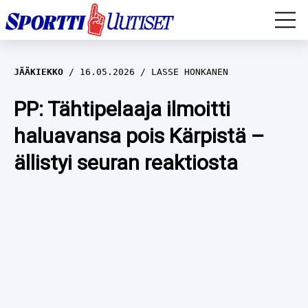
EM-YLEISURHEILU
JÄÄKIEKKO
16.05.2026
LASSE HONKANEN
JÄÄKIEKKO
PP: Tähtipelaaja ilmoitti
haluavansa pois Kärpistä –
YLEISURHEILU
ällistyi seuran reaktiosta
TALVILAJIT
WILMA HELTELÄ
FORMULA 1
MUSTAFE MUUSE
IIVO NISKANEN
RALLI
KERTTU NISKANEN
MUUT