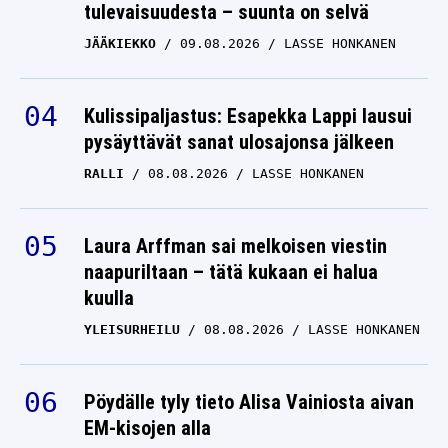
JÄÄKIEKKO
09.08.2026
LASSE HONKANEN
Kulissipaljastus: Esapekka Lappi lausui
pysäyttävät sanat ulosajonsa jälkeen
RALLI
08.08.2026
LASSE HONKANEN
Laura Arffman sai melkoisen viestin
naapuriltaan – tätä kukaan ei halua
kuulla
YLEISURHEILU
08.08.2026
LASSE HONKANEN
Pöydälle tyly tieto Alisa Vainiosta aivan
EM-kisojen alla
YLEISURHEILU
07.08.2026
LASSE HONKANEN