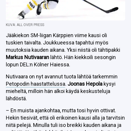
KUVA: ALL OVER PRESS
Jääkiekon SM-liigan Kärppien viime kausi oli
tuskien taivalta. Joukkueessa tapahtui myös
muutoksia kauden aikana. Yksi niistä oli tähtipakki
Markus Nutivaaran
lähtö. Hän kiekkoili sesongin
lopun DEL:n Kölner Haiessa.
Nutivaara on nyt avannut tuota lähtöä tarkemmin
Petopodin haastattelussa
.
Joonas Hepola
kysyi
mieheltä, milloin hän alkoi käydä keskusteluja
lähdöstä.
– En muista ajankohtaa, mutta tosi hyvin ottivat.
Hekin tiesivät, että oli erikoinen kausi alla ja tarvitsin
niitä pelejä. Minulla tuli iso breikki kauden aikana ja