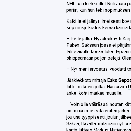
NHL:ssä kiekkoillut Nutivaara p
pariin, kun hän teki sopimukse
Kaikille ei jäänyt ilmeisesti ko
sopimusjulkistus keräsi karuja
– Pelle jätkä. Hyväksikäytti Kä
Pakeni Saksaan jossa ei pärjänn
lahtelaisille koska tulee lypsä
skippaamaan paljon pelejä. Olen 
– Nyt meni arvostus, vuodatti to
Jääkiekkotoimittaja
Esko Sepp
liitto on kovin pitkä. Hän arvioi
U
askel kohti matkaa muualle.
– Voin olla väärässä, nostan kät
on minun mielestä eniten järkee
jouluna tyyppisesti, joulun jälke
Saksa, Itävalta, mitä näin nyt o
kanta liittyen Markus Nutivaaran