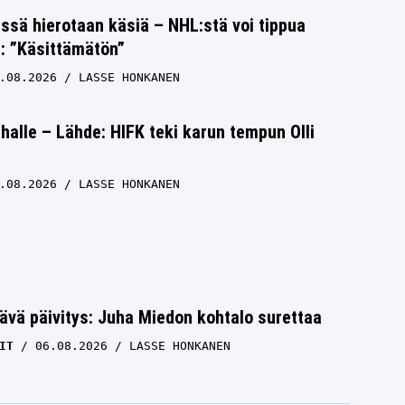
issä hierotaan käsiä – NHL:stä voi tippua
s: ”Käsittämätön”
.08.2026
LASSE HONKANEN
halle – Lähde: HIFK teki karun tempun Olli
.08.2026
LASSE HONKANEN
ävä päivitys: Juha Miedon kohtalo surettaa
IT
06.08.2026
LASSE HONKANEN