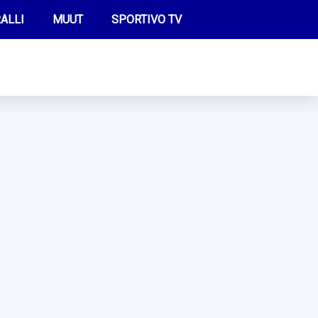
ALLI
MUUT
SPORTIVO TV
FUTIS
KAMPPAILU
OLYMPIALAISET