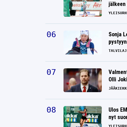
jälkeen 
YLEISURH
Sonja L
pystyyn
TALVILAJ
Valment
Olli Jok
JÄÄKIEKK
Ulos EM
nyt suo
YLEISURH