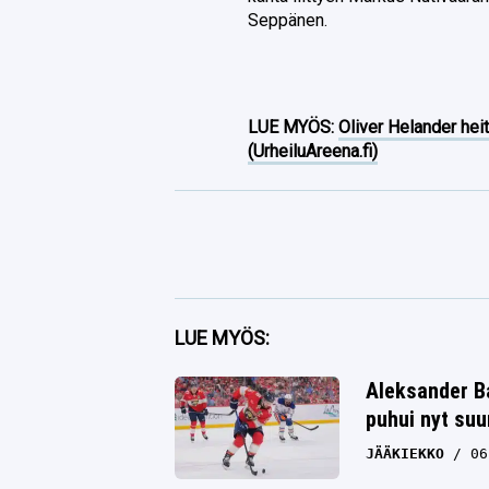
Seppänen.
LUE MYÖS:
Oliver Helander heit
(UrheiluAreena.fi)
Facebook
LUE MYÖS:
Twitter
Aleksander Ba
puhui nyt su
Whatsapp
JÄÄKIEKKO
06