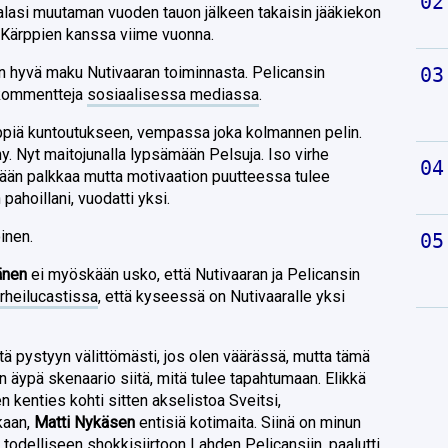
alasi muutaman vuoden tauon jälkeen takaisin jääkiekon
n Kärppien kanssa viime vuonna.
vin hyvä maku Nutivaaran toiminnasta. Pelicansin
 kommentteja
sosiaalisessa mediassa
.
rppiä kuntoutukseen, vempassa joka kolmannen pelin.
y. Nyt maitojunalla lypsämään Pelsuja. Iso virhe
mään palkkaa mutta motivaation puutteessa tulee
pahoillani, vuodatti yksi.
inen.
änen
ei myöskään usko, että Nutivaaran ja Pelicansin
rheilucastissa
, että kyseessä on Nutivaaralle yksi
tä pystyyn välittömästi, jos olen väärässä, mutta tämä
n äypä skenaario siitä, mitä tulee tapahtumaan. Elikkä
en kenties kohti sitten akselistoa Sveitsi,
nkaan,
Matti Nykäsen
entisiä kotimaita. Siinä on minun
 todelliseen shokkisiirtoon Lahden Pelicansiin, paalutti