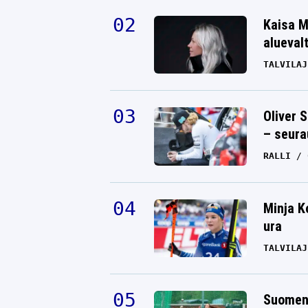
Kaisa M
alueval
TALVILAJ
Oliver 
– seura
RALLI
Minja K
ura
TALVILAJ
Suomen 