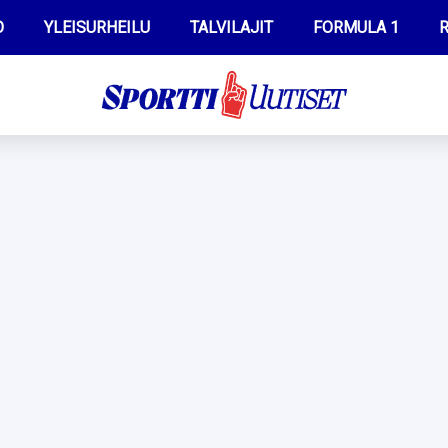
O
YLEISURHEILU
TALVILAJIT
FORMULA 1
R
WILMA HELTELÄ
IIVO NISKANEN
MUSTAFE MUUSE
KERTTU NISKANEN