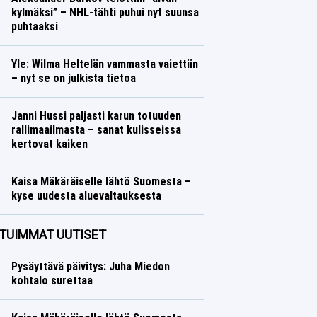
kylmäksi” – NHL-tähti puhui nyt suunsa
puhtaaksi
Jääkiekko
Lasse Honkanen
Yle: Wilma Heltelän vammasta vaiettiin
– nyt se on julkista tietoa
Yleisurheilu
Lasse Honkanen
Janni Hussi paljasti karun totuuden
rallimaailmasta – sanat kulisseissa
kertovat kaiken
Ralli
Lasse Honkanen
Kaisa Mäkäräiselle lähtö Suomesta –
kyse uudesta aluevaltauksesta
Talvilajit
Lasse Honkanen
TUIMMAT UUTISET
Pysäyttävä päivitys: Juha Miedon
kohtalo surettaa