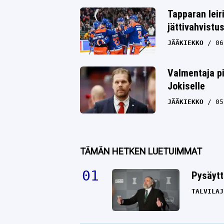
Tapparan leir
jättivahvistu
JÄÄKIEKKO
06
Valmentaja pi
Jokiselle
JÄÄKIEKKO
05
TÄMÄN HETKEN LUETUIMMAT
Pysäytt
TALVILAJ