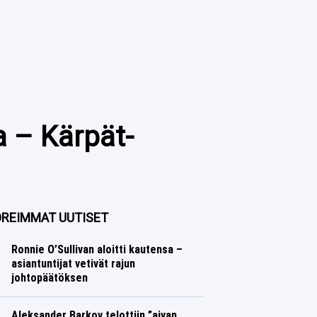
a – Kärpät-
REIMMAT UUTISET
Ronnie O’Sullivan aloitti kautensa –
asiantuntijat vetivät rajun
johtopäätöksen
Muut lajit
Lasse Honkanen
Aleksander Barkov telottiin ”aivan