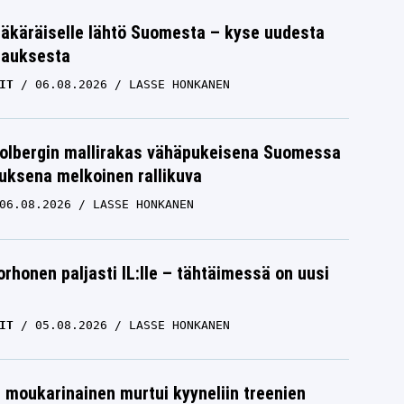
äkäräiselle lähtö Suomesta – kyse uudesta
tauksesta
IT
06.08.2026
LASSE HONKANEN
Solbergin mallirakas vähäpukeisena Suomessa
uksena melkoinen rallikuva
06.08.2026
LASSE HONKANEN
orhonen paljasti IL:lle – tähtäimessä on uusi
IT
05.08.2026
LASSE HONKANEN
moukarinainen murtui kyyneliin treenien