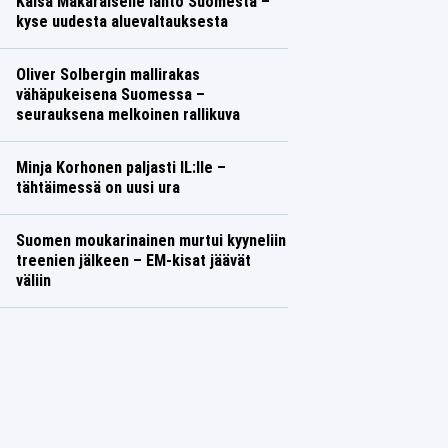
Kaisa Mäkäräiselle lähtö Suomesta –
kyse uudesta aluevaltauksesta
Oliver Solbergin mallirakas
vähäpukeisena Suomessa –
seurauksena melkoinen rallikuva
Minja Korhonen paljasti IL:lle –
tähtäimessä on uusi ura
Suomen moukarinainen murtui kyyneliin
treenien jälkeen – EM-kisat jäävät
väliin