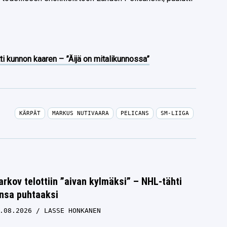
ti kunnon kaaren – ”Äijä on mitalikunnossa”
KÄRPÄT
MARKUS NUTIVAARA
PELICANS
SM-LIIGA
rkov telottiin ”aivan kylmäksi” – NHL-tähti
unsa puhtaaksi
.08.2026
LASSE HONKANEN