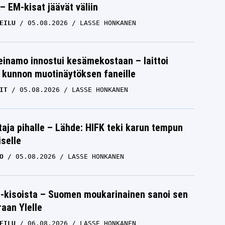
– EM-kisat jäävät väliin
EILU
05.08.2026
LASSE HONKANEN
einamo innostui kesämekostaan – laittoi
 kunnon muotinäytöksen faneille
IT
05.08.2026
LASSE HONKANEN
aja pihalle – Lähde: HIFK teki karun tempun
iselle
O
05.08.2026
LASSE HONKANEN
-kisoista – Suomen moukarinainen sanoi sen
raan Ylelle
EILU
06.08.2026
LASSE HONKANEN