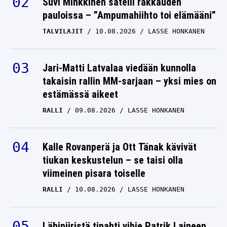
Suvi Minkkinen säteili rakkauden
pauloissa – ”Ampumahiihto toi elämääni”
TALVILAJIT
10.08.2026
LASSE HONKANEN
Jari-Matti Latvalaa viedään kunnolla
takaisin rallin MM-sarjaan – yksi mies on
estämässä aikeet
RALLI
09.08.2026
LASSE HONKANEN
Kalle Rovanperä ja Ott Tänak kävivät
tiukan keskustelun – se taisi olla
viimeinen pisara toiselle
RALLI
10.08.2026
LASSE HONKANEN
Lähipiiristä tipahti vihje Patrik Laineen