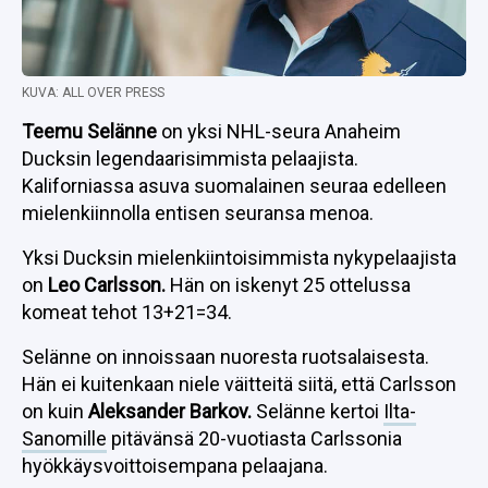
KUVA: ALL OVER PRESS
Teemu Selänne
on yksi NHL-seura Anaheim
Ducksin legendaarisimmista pelaajista.
Kaliforniassa asuva suomalainen seuraa edelleen
mielenkiinnolla entisen seuransa menoa.
Yksi Ducksin mielenkiintoisimmista nykypelaajista
on
Leo Carlsson.
Hän on iskenyt 25 ottelussa
komeat tehot 13+21=34.
Selänne on innoissaan nuoresta ruotsalaisesta.
Hän ei kuitenkaan niele väitteitä siitä, että Carlsson
on kuin
Aleksander Barkov.
Selänne kertoi
Ilta-
Sanomille
pitävänsä 20-vuotiasta Carlssonia
hyökkäysvoittoisempana pelaajana.