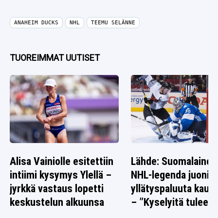
ANAHEIM DUCKS
NHL
TEEMU SELÄNNE
TUOREIMMAT UUTISET
Alisa Vainiolle esitettiin
Lähde: Suomalainen
intiimi kysymys Ylellä –
NHL-legenda juonii
jyrkkä vastaus lopetti
yllätyspaluuta kauk
keskustelun alkuunsa
– ”Kyselyitä tulee”