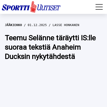
EM-YLEISURHEILU
JÄÄKIEKKO
01.12.2025
LASSE HONKANEN
JÄÄKIEKKO
Teemu Selänne täräytti IS:lle
suoraa tekstiä Anaheim
YLEISURHEILU
Ducksin nykytähdestä
TALVILAJIT
WILMA HELTELÄ
FORMULA 1
MUSTAFE MUUSE
IIVO NISKANEN
RALLI
KERTTU NISKANEN
MUUT