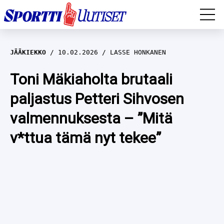
EM-YLEISURHEILU
JÄÄKIEKKO
10.02.2026
LASSE HONKANEN
JÄÄKIEKKO
Toni Mäkiaholta brutaali
paljastus Petteri Sihvosen
YLEISURHEILU
valmennuksesta – ”Mitä
TALVILAJIT
WILMA HELTELÄ
v*ttua tämä nyt tekee”
FORMULA 1
MUSTAFE MUUSE
IIVO NISKANEN
RALLI
KERTTU NISKANEN
MUUT