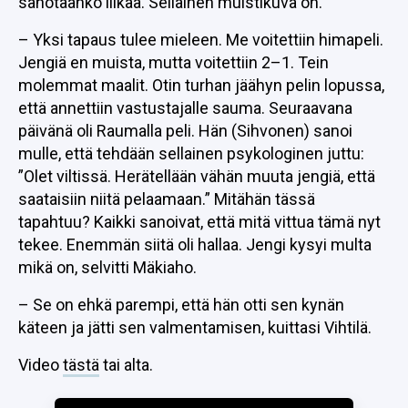
sanotaanko liikaa. Sellainen muistikuva on.
– Yksi tapaus tulee mieleen. Me voitettiin himapeli.
Jengiä en muista, mutta voitettiin 2–1. Tein
molemmat maalit. Otin turhan jäähyn pelin lopussa,
että annettiin vastustajalle sauma. Seuraavana
päivänä oli Raumalla peli. Hän (Sihvonen) sanoi
mulle, että tehdään sellainen psykologinen juttu:
”Olet viltissä. Herätellään vähän muuta jengiä, että
saataisiin niitä pelaamaan.” Mitähän tässä
tapahtuu? Kaikki sanoivat, että mitä vittua tämä nyt
tekee. Enemmän siitä oli hallaa. Jengi kysyi multa
mikä on, selvitti Mäkiaho.
– Se on ehkä parempi, että hän otti sen kynän
käteen ja jätti sen valmentamisen, kuittasi Vihtilä.
Video
tästä
tai alta.