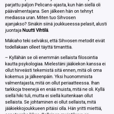
parjattu paljon Pelicans-ajasta, kun hän siellä oli
päävalmentajana. Sen jälkeen hän on tehnyt
mediassa uran. Miten tuo Sihvosen
ajanjakso? Sinäkin siinä joukkueessa pelasit, alusti
juontaja
Nuutti Vihtilä
.
Mäkiaho teki selväksi, että Sihvosen metodit eivät
todellakaan olleet täyttä timanttia.
– Kyllähän se oli enemmän sellaista filosointia
kautta psykologiaa. Mielestäni jääkiekon kanssa ei
ollut hirveästi tekemistä sitä ennen, mitä oli oma
kokemus ja jälkeenpäin. Yksi huonommista
valmentajasta, mitä on ollut periaatteessa. Ihan
tarkkoja treenejä en enää muista, mitä ne oli. Kyllä
siellä hiki tuli, mutta ei siellä kuitenkaan ollut
sellaista. Se johtaminen ei ollut sellaista, mitä
jääkiekkojoukkueen pitäisi olla. Hän yritti miettiä,