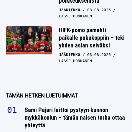
poikkeuksellista
JÄÄKIEKKO
08.08.2026
LASSE HONKANEN
HIFK-pomo pamahti
paikalle pukukoppiin – teki
yhden asian selväksi
JÄÄKIEKKO
08.08.2026
LASSE HONKANEN
TÄMÄN HETKEN LUETUIMMAT
Sami Pajari laittoi pystyyn kunnon
mykkäkoulun – tämän naisen turha ottaa
yhteyttä
RALLI
08.08.2026
LASSE HONKANEN