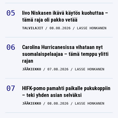
Iivo Niskasen ikävä käytös kuohuttaa –
tämä raja oli pakko vetää
TALVILAJIT
08.08.2026
LASSE HONKANEN
Carolina Hurricanesissa vihataan nyt
suomalaispelaajaa – tämä temppu ylitti
rajan
JÄÄKIEKKO
07.08.2026
LASSE HONKANEN
HIFK-pomo pamahti paikalle pukukoppiin
– teki yhden asian selväksi
JÄÄKIEKKO
08.08.2026
LASSE HONKANEN
Pysäyttävä päivitys: Juha Miedon