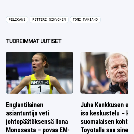
PELICANS
PETTERI SIHVONEN
TONI MÄKIAHO
TUOREIMMAT UUTISET
Englantilainen
Juha Kankkusen ed
asiantuntija veti
iso keskustelu – k
johtopäätöksensä Ilona
suomalaisen kohtal
Monosesta – povaa EM-
Toyotalla saa sinett