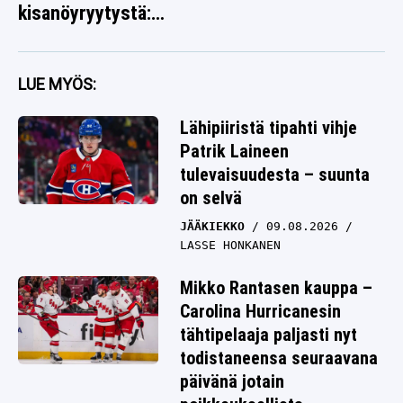
kisanöyryytystä:
”Tarttuu syöttiin”
LUE MYÖS:
Lähipiiristä tipahti vihje
Patrik Laineen
tulevaisuudesta – suunta
on selvä
JÄÄKIEKKO
09.08.2026
LASSE HONKANEN
Mikko Rantasen kauppa –
Carolina Hurricanesin
tähtipelaaja paljasti nyt
todistaneensa seuraavana
päivänä jotain