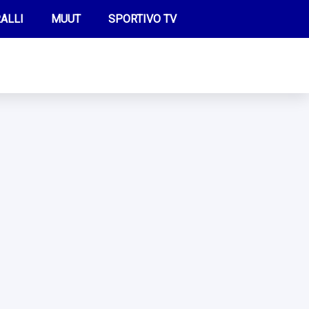
ALLI
MUUT
SPORTIVO TV
FUTIS
KAMPPAILU
OLYMPIALAISET