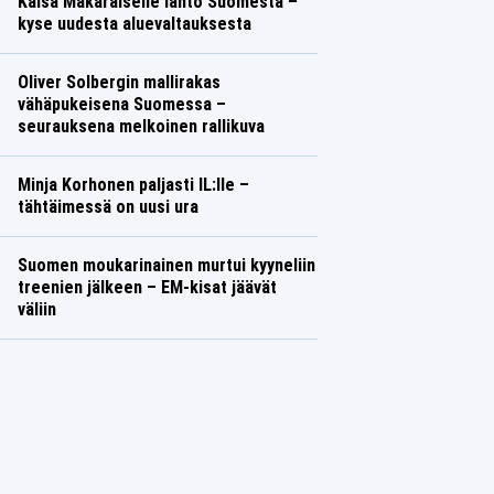
Kaisa Mäkäräiselle lähtö Suomesta –
kyse uudesta aluevaltauksesta
Oliver Solbergin mallirakas
vähäpukeisena Suomessa –
seurauksena melkoinen rallikuva
Minja Korhonen paljasti IL:lle –
tähtäimessä on uusi ura
Suomen moukarinainen murtui kyyneliin
treenien jälkeen – EM-kisat jäävät
väliin