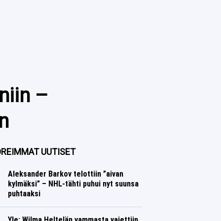
niin –
n
REIMMAT UUTISET
Aleksander Barkov telottiin ”aivan
kylmäksi” – NHL-tähti puhui nyt suunsa
puhtaaksi
Jääkiekko
Lasse Honkanen
Yle: Wilma Heltelän vammasta vaiettiin