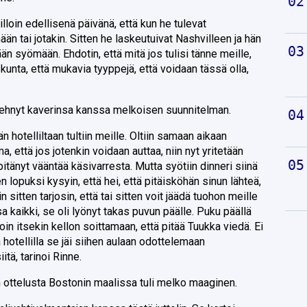
illoin edellisenä päivänä, että kun he tulevat
n tai jotakin. Sitten he laskeutuivat Nashvilleen ja hän
ään syömään. Ehdotin, että mitä jos tulisi tänne meille,
kunta, että mukavia tyyppejä, että voidaan tässä olla,
i tehnyt kaverinsa kanssa melkoisen suunnitelman.
 hotelliltaan tultiin meille. Oltiin samaan aikaan
, että jos jotenkin voidaan auttaa, niin nyt yritetään
pitänyt vääntää käsivarresta. Mutta syötiin dinneri siinä
ujen lopuksi kysyin, että hei, että pitäisköhän sinun lähteä,
n sitten tarjosin, että tai sitten voit jäädä tuohon meille
 kaikki, se oli lyönyt takas puvun päälle. Puku päällä
oin itsekin kellon soittamaan, että pitää Tuukka viedä. Ei
 hotellilla se jäi siihen aulaan odottelemaan
tä, tarinoi Rinne.
in ottelusta Bostonin maalissa tuli melko maaginen.