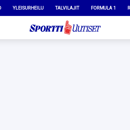
O
YLEISURHEILU
TALVILAJIT
FORMULA 1
R
WILMA HELTELÄ
IIVO NISKANEN
MUSTAFE MUUSE
KERTTU NISKANEN