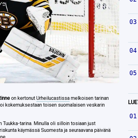
Rinne
on kertonut
Urheilucastissa
melkoisen tarinan
LUE
rtoi kokemuksestaan toisen suomalaisen veskarin
Tuukka-tarina. Minulla oli silloin tosiaan just
ariskunta käymässä Suomesta ja seuraavana päivänä
nne.