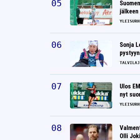
Suomen 
jälkeen 
YLEISURH
Sonja L
pystyyn
TALVILAJ
Ulos EM
nyt suo
YLEISURH
Valment
Olli Jok