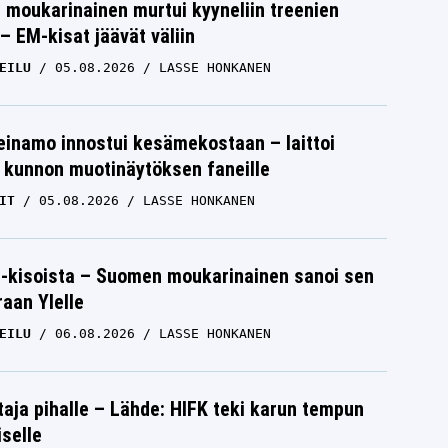
moukarinainen murtui kyyneliin treenien
– EM-kisat jäävät väliin
EILU
05.08.2026
LASSE HONKANEN
einamo innostui kesämekostaan – laittoi
 kunnon muotinäytöksen faneille
IT
05.08.2026
LASSE HONKANEN
-kisoista – Suomen moukarinainen sanoi sen
raan Ylelle
EILU
06.08.2026
LASSE HONKANEN
aja pihalle – Lähde: HIFK teki karun tempun
iselle