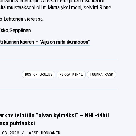
livahtivalmentajan kanssa tästä juttelin. Se kertoi
sitä muistaakseni ollut. Mutta yksi meni, selvitti Rinne.
o Lehtonen
vieressä.
Esko Seppänen
.
ti kunnon kaaren – ”Äijä on mitalikunnossa”
BOSTON BRUINS
PEKKA RINNE
TUUKKA RASK
rkov telottiin ”aivan kylmäksi” – NHL-tähti
unsa puhtaaksi
.08.2026
LASSE HONKANEN