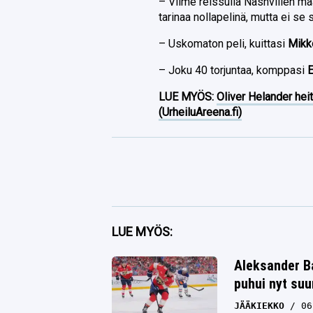
– Viime reissulla Nashvillen maa
tarinaa nollapelinä, mutta ei se 
– Uskomaton peli, kuittasi
Mikk
– Joku 40 torjuntaa, komppasi
LUE MYÖS:
Oliver Helander heit
(UrheiluAreena.fi)
Facebook
LUE MYÖS:
Twitter
Aleksander Ba
puhui nyt su
Whatsapp
JÄÄKIEKKO
06