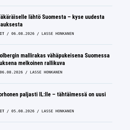
äkäräiselle lähtö Suomesta – kyse uudesta
tauksesta
IT
06.08.2026
LASSE HONKANEN
Solbergin mallirakas vähäpukeisena Suomessa
uksena melkoinen rallikuva
06.08.2026
LASSE HONKANEN
orhonen paljasti IL:lle – tähtäimessä on uusi
IT
05.08.2026
LASSE HONKANEN