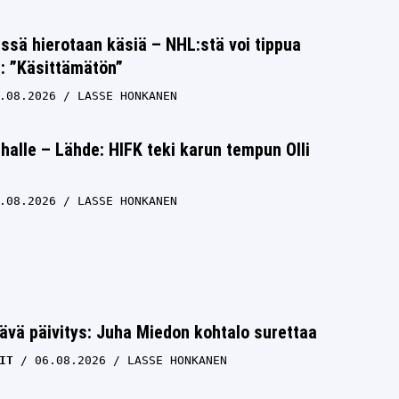
issä hierotaan käsiä – NHL:stä voi tippua
s: ”Käsittämätön”
.08.2026
LASSE HONKANEN
halle – Lähde: HIFK teki karun tempun Olli
.08.2026
LASSE HONKANEN
ävä päivitys: Juha Miedon kohtalo surettaa
IT
06.08.2026
LASSE HONKANEN