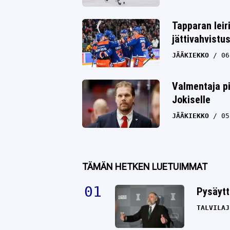
Tapparan leir
jättivahvistu
JÄÄKIEKKO
06
Valmentaja pi
Jokiselle
JÄÄKIEKKO
05
TÄMÄN HETKEN LUETUIMMAT
Pysäytt
TALVILAJ