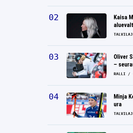
Kaisa M
alueval
TALVILAJ
Oliver 
– seura
RALLI
Minja K
ura
TALVILAJ