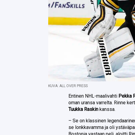
KUVA: ALL OVER PRESS
Entinen NHL-maalivahti
Pekka 
oman uransa varrelta. Rinne ke
Tuukka Raskin
kanssa.
– Se on klassinen legendaarinen 
se lonkkavamma ja oli ystäväp
Bostonia vastaan peli, aloitti Ri