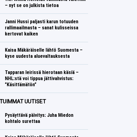
– nyt se on julkista tietoa
Yleisurheilu
Lasse Honkanen
Janni Hussi paljasti karun totuuden
rallimaailmasta – sanat kulisseissa
kertovat kaiken
Ralli
Lasse Honkanen
Kaisa Mäkäräiselle lähtö Suomesta –
kyse uudesta aluevaltauksesta
Talvilajit
Lasse Honkanen
Tapparan leirissä hierotaan käsiä –
NHL:stä voi tippua jättivahvistus:
”Käsittämätön”
Jääkiekko
Lasse Honkanen
TUIMMAT UUTISET
Pysäyttävä päivitys: Juha Miedon
kohtalo surettaa