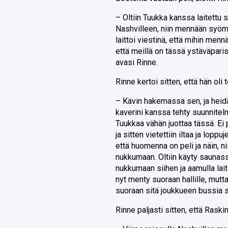
– Oltiin Tuukka kanssa laitettu s
Nashvilleen, niin mennään syömää
laittoi viestinä, että mihin menn
että meillä on tässä ystäväparis
avasi Rinne.
Rinne kertoi sitten, että hän ol
– Kävin hakemassa sen, ja heidän
kaverini kanssa tehty suunnitelma
Tuukkaa vähän juottaa tässä. Ei 
ja sitten vietettiin iltaa ja lopp
että huomenna on peli ja näin, nii
nukkumaan. Oltiin käyty saunassa
nukkumaan siihen ja aamulla lait
nyt menty suoraan hallille, mutta
suoraan sitä joukkueen bussia sii
Rinne paljasti sitten, että Rask