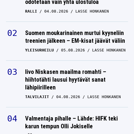
odotetaan vain yhtä ulostuloa
RALLI
04.08.2026
LASSE HONKANEN
Suomen moukarinainen murtui kyyneliin
treenien jälkeen – EM-kisat jäävät väliin
YLEISURHEILU
05.08.2026
LASSE HONKANEN
Iivo Niskasen maailma romahti –
hiihtotähti lausui hyytävät sanat
lähipiirilleen
TALVILAJIT
04.08.2026
LASSE HONKANEN
Valmentaja pihalle – Lähde: HIFK teki
karun tempun Olli Jokiselle