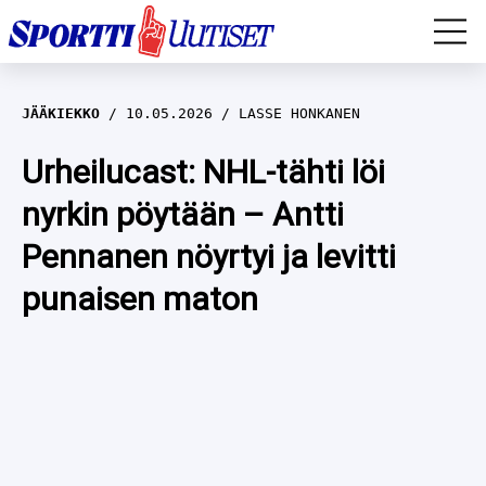
EM-YLEISURHEILU
JÄÄKIEKKO
10.05.2026
LASSE HONKANEN
JÄÄKIEKKO
Urheilucast: NHL-tähti löi
nyrkin pöytään – Antti
YLEISURHEILU
Pennanen nöyrtyi ja levitti
TALVILAJIT
WILMA HELTELÄ
punaisen maton
FORMULA 1
MUSTAFE MUUSE
IIVO NISKANEN
RALLI
KERTTU NISKANEN
MUUT