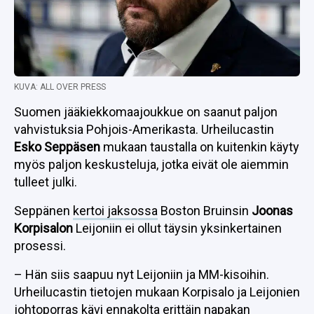
KUVA: ALL OVER PRESS
Suomen jääkiekkomaajoukkue on saanut paljon
vahvistuksia Pohjois-Amerikasta. Urheilucastin
Esko Seppäsen
mukaan taustalla on kuitenkin käyty
myös paljon keskusteluja, jotka eivät ole aiemmin
tulleet julki.
Seppänen
kertoi jaksossa
Boston Bruinsin
Joonas
Korpisalon
Leijoniin ei ollut täysin yksinkertainen
prosessi.
– Hän siis saapuu nyt Leijoniin ja MM-kisoihin.
Urheilucastin tietojen mukaan Korpisalo ja Leijonien
johtoporras kävi ennakolta erittäin napakan