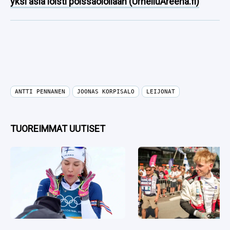
yksi asia loisti poissaolollaan (UrheiluAreena.fi)
ANTTI PENNANEN
JOONAS KORPISALO
LEIJONAT
TUOREIMMAT UUTISET