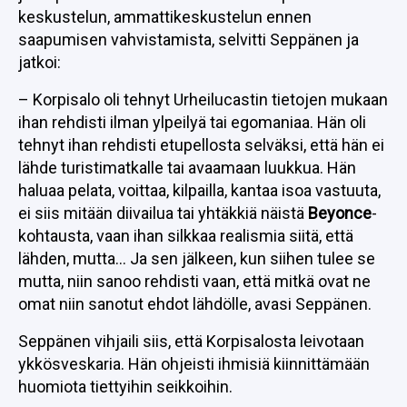
keskustelun, ammattikeskustelun ennen
saapumisen vahvistamista, selvitti Seppänen ja
jatkoi:
– Korpisalo oli tehnyt Urheilucastin tietojen mukaan
ihan rehdisti ilman ylpeilyä tai egomaniaa. Hän oli
tehnyt ihan rehdisti etupellosta selväksi, että hän ei
lähde turistimatkalle tai avaamaan luukkua. Hän
haluaa pelata, voittaa, kilpailla, kantaa isoa vastuuta,
ei siis mitään diivailua tai yhtäkkiä näistä
Beyonce
-
kohtausta, vaan ihan silkkaa realismia siitä, että
lähden, mutta… Ja sen jälkeen, kun siihen tulee se
mutta, niin sanoo rehdisti vaan, että mitkä ovat ne
omat niin sanotut ehdot lähdölle, avasi Seppänen.
Seppänen vihjaili siis, että Korpisalosta leivotaan
ykkösveskaria. Hän ohjeisti ihmisiä kiinnittämään
huomiota tiettyihin seikkoihin.