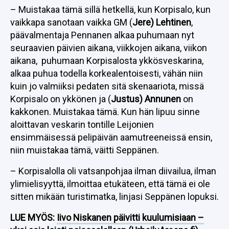
– Muistakaa tämä sillä hetkellä, kun Korpisalo, kun
vaikkapa sanotaan vaikka GM (
Jere) Lehtinen
,
päävalmentaja Pennanen alkaa puhumaan nyt
seuraavien päivien aikana, viikkojen aikana, viikon
aikana, puhumaan Korpisalosta ykkösveskarina,
alkaa puhua todella korkealentoisesti, vähän niin
kuin jo valmiiksi pedaten sitä skenaariota, missä
Korpisalo on ykkönen ja (
Justus) Annunen
on
kakkonen. Muistakaa tämä. Kun hän lipuu sinne
aloittavan veskarin tontille Leijonien
ensimmäisessä pelipäivän aamutreeneissä ensin,
niin muistakaa tämä, väitti Seppänen.
– Korpisalolla oli vatsanpohjaa ilman diivailua, ilman
ylimielisyyttä, ilmoittaa etukäteen, että tämä ei ole
sitten mikään turistimatka, linjasi Seppänen lopuksi.
LUE MYÖS:
Iivo Niskanen päivitti kuulumisiaan –