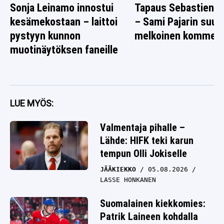
Sonja Leinamo innostui
Tapaus Sebastien O
kesämekostaan – laittoi
– Sami Pajarin suus
pystyyn kunnon
melkoinen komment
muotinäytöksen faneille
LUE MYÖS:
Valmentaja pihalle –
Lähde: HIFK teki karun
tempun Olli Jokiselle
JÄÄKIEKKO
05.08.2026
LASSE HONKANEN
Suomalainen kiekkomies:
Patrik Laineen kohdalla