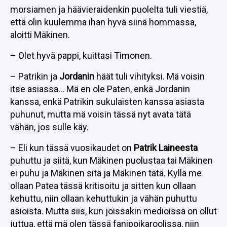
morsiamen ja häävieraidenkin puolelta tuli viestiä,
että olin kuulemma ihan hyvä siinä hommassa,
aloitti Mäkinen.
– Olet hyvä pappi, kuittasi Timonen.
– Patrikin ja
Jordanin
häät tuli vihityksi. Mä voisin
itse asiassa… Mä en ole Paten, enkä Jordanin
kanssa, enkä Patrikin sukulaisten kanssa asiasta
puhunut, mutta mä voisin tässä nyt avata tätä
vähän, jos sulle käy.
– Eli kun tässä vuosikaudet on
Patrik Laineesta
puhuttu ja siitä, kun Mäkinen puolustaa tai Mäkinen
ei puhu ja Mäkinen sitä ja Mäkinen tätä. Kyllä me
ollaan Patea tässä kritisoitu ja sitten kun ollaan
kehuttu, niin ollaan kehuttukin ja vähän puhuttu
asioista. Mutta siis, kun joissakin medioissa on ollut
juttua, että mä olen tässä fanipoikaroolissa, niin