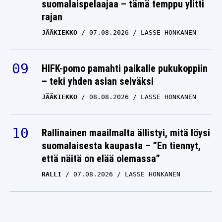
suomalaispelaajaa – tämä temppu ylitti
rajan
JÄÄKIEKKO
07.08.2026
LASSE HONKANEN
HIFK-pomo pamahti paikalle pukukoppiin
– teki yhden asian selväksi
JÄÄKIEKKO
08.08.2026
LASSE HONKANEN
Rallinainen maailmalta ällistyi, mitä löysi
suomalaisesta kaupasta – ”En tiennyt,
että näitä on elää olemassa”
RALLI
07.08.2026
LASSE HONKANEN