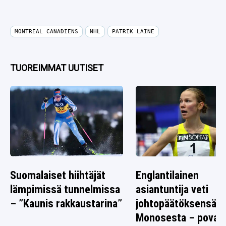
MONTREAL CANADIENS
NHL
PATRIK LAINE
TUOREIMMAT UUTISET
Suomalaiset hiihtäjät
Englantilainen
lämpimissä tunnelmissa
asiantuntija veti
– ”Kaunis rakkaustarina”
johtopäätöksensä I
Monosesta – povaa