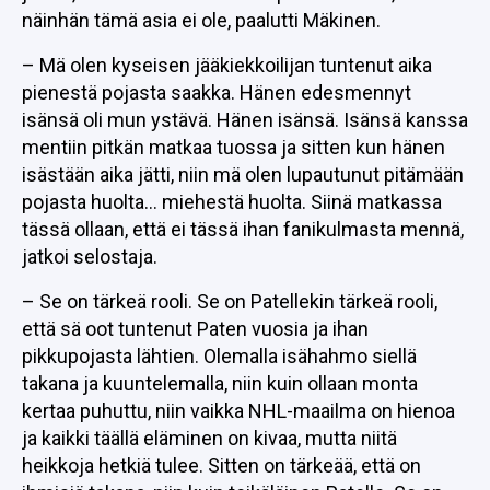
näinhän tämä asia ei ole, paalutti Mäkinen.
– Mä olen kyseisen jääkiekkoilijan tuntenut aika
pienestä pojasta saakka. Hänen edesmennyt
isänsä oli mun ystävä. Hänen isänsä. Isänsä kanssa
mentiin pitkän matkaa tuossa ja sitten kun hänen
isästään aika jätti, niin mä olen lupautunut pitämään
pojasta huolta… miehestä huolta. Siinä matkassa
tässä ollaan, että ei tässä ihan fanikulmasta mennä,
jatkoi selostaja.
– Se on tärkeä rooli. Se on Patellekin tärkeä rooli,
että sä oot tuntenut Paten vuosia ja ihan
pikkupojasta lähtien. Olemalla isähahmo siellä
takana ja kuuntelemalla, niin kuin ollaan monta
kertaa puhuttu, niin vaikka NHL-maailma on hienoa
ja kaikki täällä eläminen on kivaa, mutta niitä
heikkoja hetkiä tulee. Sitten on tärkeää, että on