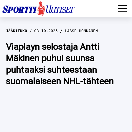
EM-YLEISURHEILU
JÄÄKIEKKO
03.10.2025
LASSE HONKANEN
JÄÄKIEKKO
Viaplayn selostaja Antti
Mäkinen puhui suunsa
YLEISURHEILU
puhtaaksi suhteestaan
TALVILAJIT
WILMA HELTELÄ
suomalaiseen NHL-tähteen
FORMULA 1
MUSTAFE MUUSE
IIVO NISKANEN
RALLI
KERTTU NISKANEN
MUUT