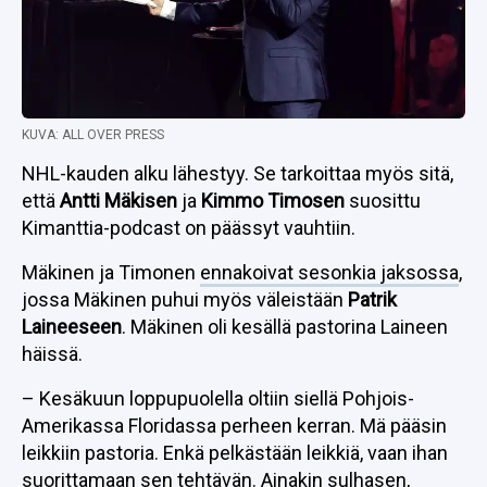
KUVA: ALL OVER PRESS
NHL-kauden alku lähestyy. Se tarkoittaa myös sitä,
että
Antti Mäkisen
ja
Kimmo Timosen
suosittu
Kimanttia-podcast on päässyt vauhtiin.
Mäkinen ja Timonen
ennakoivat sesonkia jaksossa
,
jossa Mäkinen puhui myös väleistään
Patrik
Laineeseen
. Mäkinen oli kesällä pastorina Laineen
häissä.
– Kesäkuun loppupuolella oltiin siellä Pohjois-
Amerikassa Floridassa perheen kerran. Mä pääsin
leikkiin pastoria. Enkä pelkästään leikkiä, vaan ihan
suorittamaan sen tehtävän. Ainakin sulhasen,