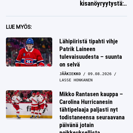
kisanöyryytystä:
”Tarttuu syöttiin”
LUE MYÖS:
Lähipiiristä tipahti vihje
Patrik Laineen
tulevaisuudesta – suunta
on selvä
JÄÄKIEKKO
09.08.2026
LASSE HONKANEN
Mikko Rantasen kauppa –
Carolina Hurricanesin
tähtipelaaja paljasti nyt
todistaneensa seuraavana
päivänä jotain
poikkeuksellista