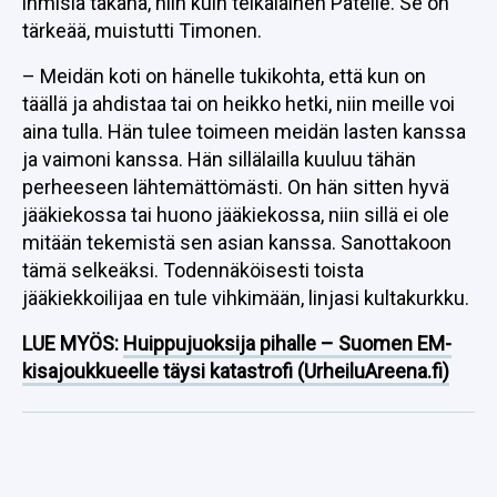
ihmisiä takana, niin kuin teikäläinen Patelle. Se on
tärkeää, muistutti Timonen.
– Meidän koti on hänelle tukikohta, että kun on
täällä ja ahdistaa tai on heikko hetki, niin meille voi
aina tulla. Hän tulee toimeen meidän lasten kanssa
ja vaimoni kanssa. Hän sillälailla kuuluu tähän
perheeseen lähtemättömästi. On hän sitten hyvä
jääkiekossa tai huono jääkiekossa, niin sillä ei ole
mitään tekemistä sen asian kanssa. Sanottakoon
tämä selkeäksi. Todennäköisesti toista
jääkiekkoilijaa en tule vihkimään, linjasi kultakurkku.
LUE MYÖS:
Huippujuoksija pihalle – Suomen EM-
kisajoukkueelle täysi katastrofi (UrheiluAreena.fi)