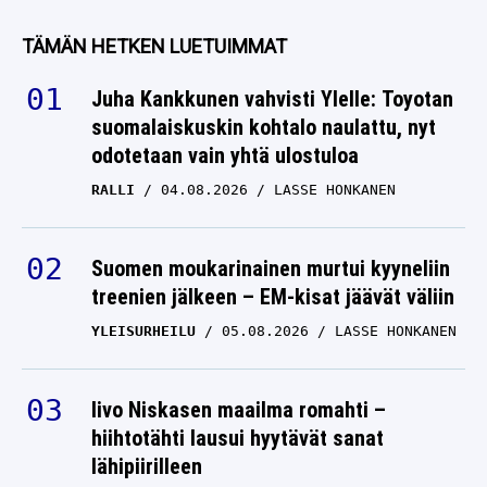
TÄMÄN HETKEN LUETUIMMAT
Juha Kankkunen vahvisti Ylelle: Toyotan
suomalaiskuskin kohtalo naulattu, nyt
odotetaan vain yhtä ulostuloa
RALLI
04.08.2026
LASSE HONKANEN
Suomen moukarinainen murtui kyyneliin
treenien jälkeen – EM-kisat jäävät väliin
YLEISURHEILU
05.08.2026
LASSE HONKANEN
Iivo Niskasen maailma romahti –
hiihtotähti lausui hyytävät sanat
lähipiirilleen
TALVILAJIT
04.08.2026
LASSE HONKANEN