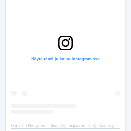
Näytä tämä julkaisu Instagramissa
Henkilön Näsijärven Tiikeri (@nasijarventiikeri) jakama julkaisu