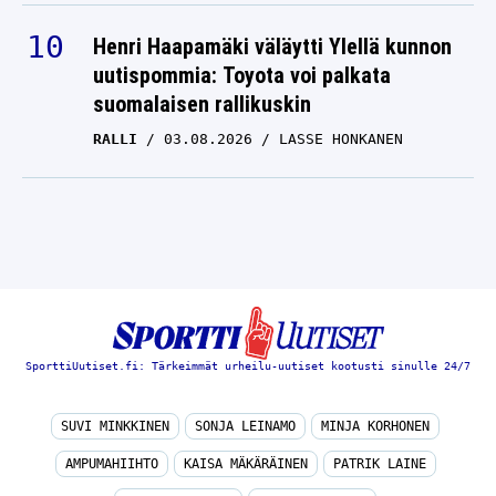
Henri Haapamäki väläytti Ylellä kunnon
uutispommia: Toyota voi palkata
suomalaisen rallikuskin
RALLI
03.08.2026
LASSE HONKANEN
SporttiUutiset.fi: Tärkeimmät urheilu-uutiset kootusti sinulle 24/7
SUVI MINKKINEN
SONJA LEINAMO
MINJA KORHONEN
AMPUMAHIIHTO
KAISA MÄKÄRÄINEN
PATRIK LAINE
RAIMO HELMINEN
MIKKO RANTANEN