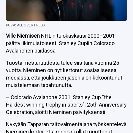
KUVA: ALL OVER PRESS
Ville Niemisen
NHL:n tulokaskausi 2000–2001
päättyi ikimuistoisesti Stanley Cupiin Colorado
Avalanchen paidassa.
Tuosta mestaruudesta tulee siis tänä vuonna 25
vuotta. Nieminen on nyt kertonut sosiaalisessa
mediassa, että joukkueen jäseniä on kokoontunut
muistelemaan tapahtunutta.
– Colorado Avalanche 2001. Stanley Cup ”the
Hardest winning trophy in sports”. 25th Anniversary
Celebration, aloitti Nieminen päivityksensä.
Nykyään Tapparan taitovalmentajana työskentelevä
Nieminen kertoi, että meno ei ollut muuttunut