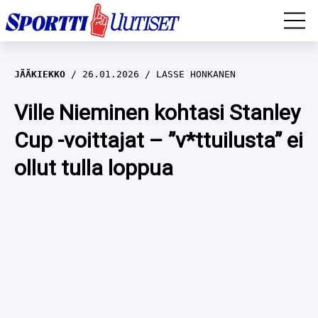
EM-YLEISURHEILU
JÄÄKIEKKO
26.01.2026
LASSE HONKANEN
JÄÄKIEKKO
Ville Nieminen kohtasi Stanley
Cup -voittajat – ”v*ttuilusta” ei
YLEISURHEILU
ollut tulla loppua
TALVILAJIT
WILMA HELTELÄ
FORMULA 1
MUSTAFE MUUSE
IIVO NISKANEN
RALLI
KERTTU NISKANEN
MUUT