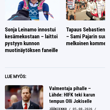
Sonja Leinamo innostui
Tapaus Sebastien O
kesämekostaan – laittoi
– Sami Pajarin suus
pystyyn kunnon
melkoinen komment
muotinäytöksen faneille
LUE MYÖS:
Valmentaja pihalle –
Lähde: HIFK teki karun
tempun Olli Jokiselle
JÄÄKIEKKO
05.08.2026