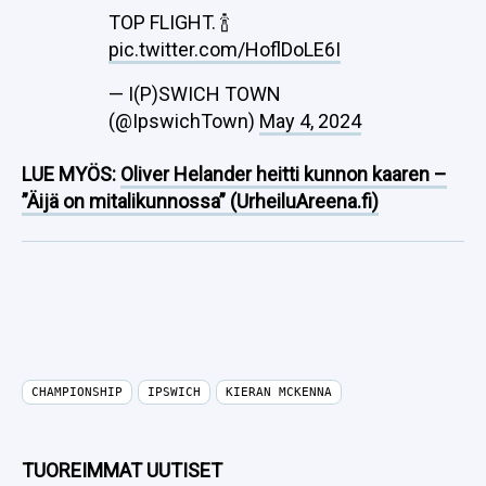
TOP FLIGHT. 🍾
pic.twitter.com/HoflDoLE6I
— I(P)SWICH TOWN
(@IpswichTown)
May 4, 2024
LUE MYÖS:
Oliver Helander heitti kunnon kaaren –
”Äijä on mitalikunnossa” (UrheiluAreena.fi)
CHAMPIONSHIP
IPSWICH
KIERAN MCKENNA
TUOREIMMAT UUTISET