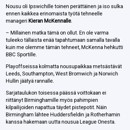
Nousu oli Ipswichille toinen perättäinen ja iso sulka
ennen kaikkea erinomaista työtä tehneelle
manageri
Kieran McKennalle
.
– Millainen matka tämä on ollut. En ole varma
tuleeko tällaista enää tapahtumaan samalla tavalla
kuin me olemme tämän tehneet, McKenna hehkutti
BBC Sportille.
Playoffseissa kolmatta nousupaikkaa metsästävät
Leeds, Southampton, West Bromwich ja Norwich
Hullin jäätyä rannalle.
Sarjataulukon toisessa päässä voittokaan ei
riittänyt Birminghamille myös pahimpien
kilpailijoiden napattua täydet pistepotit. Näin
Birmingham lähtee Huddersfieldin ja Rotherhamin
kanssa hakemaan uutta nousua League Onesta.