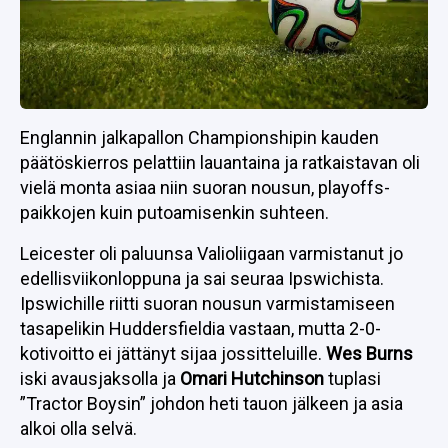
Englannin jalkapallon Championshipin kauden
päätöskierros pelattiin lauantaina ja ratkaistavan oli
vielä monta asiaa niin suoran nousun, playoffs-
paikkojen kuin putoamisenkin suhteen.
Leicester oli paluunsa Valioliigaan varmistanut jo
edellisviikonloppuna ja sai seuraa Ipswichista.
Ipswichille riitti suoran nousun varmistamiseen
tasapelikin Huddersfieldia vastaan, mutta 2-0-
kotivoitto ei jättänyt sijaa jossitteluille.
Wes Burns
iski avausjaksolla ja
Omari Hutchinson
tuplasi
”Tractor Boysin” johdon heti tauon jälkeen ja asia
alkoi olla selvä.