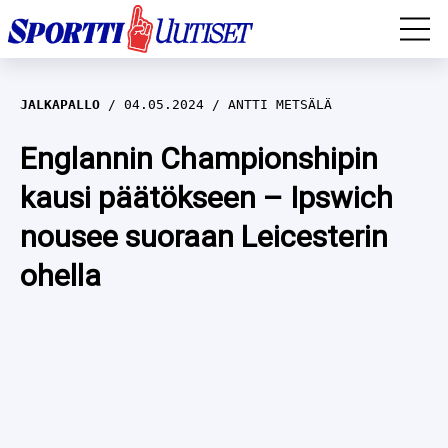
EM-YLEISURHEILU
JALKAPALLO
04.05.2024
ANTTI METSÄLÄ
JÄÄKIEKKO
Englannin Championshipin
kausi päätökseen – Ipswich
YLEISURHEILU
nousee suoraan Leicesterin
TALVILAJIT
WILMA HELTELÄ
ohella
FORMULA 1
MUSTAFE MUUSE
IIVO NISKANEN
RALLI
KERTTU NISKANEN
MUUT