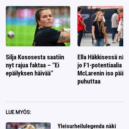
Silja Kososesta saatiin
Ella Häkkisessä nä
nyt rajua faktaa – ”Ei
jo F1-potentiaalia –
epäilyksen häivää”
McLarenin iso päät
puhuttaa
LUE MYÖS:
Yleisurheilulegenda näki