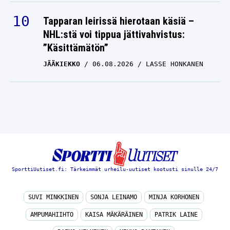
Tapparan leirissä hierotaan käsiä –
NHL:stä voi tippua jättivahvistus:
”Käsittämätön”
JÄÄKIEKKO
06.08.2026
LASSE HONKANEN
SporttiUutiset.fi: Tärkeimmät urheilu-uutiset kootusti sinulle 24/7
SUVI MINKKINEN
SONJA LEINAMO
MINJA KORHONEN
AMPUMAHIIHTO
KAISA MÄKÄRÄINEN
PATRIK LAINE