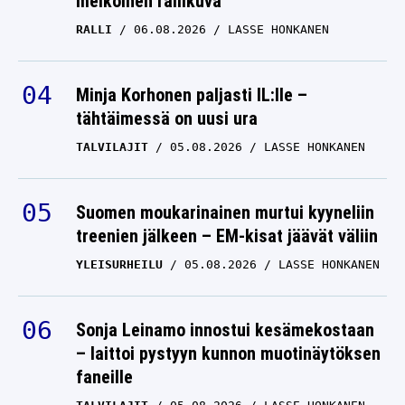
melkoinen rallikuva
RALLI
06.08.2026
LASSE HONKANEN
Minja Korhonen paljasti IL:lle –
tähtäimessä on uusi ura
TALVILAJIT
05.08.2026
LASSE HONKANEN
Suomen moukarinainen murtui kyyneliin
treenien jälkeen – EM-kisat jäävät väliin
YLEISURHEILU
05.08.2026
LASSE HONKANEN
Sonja Leinamo innostui kesämekostaan
– laittoi pystyyn kunnon muotinäytöksen
faneille