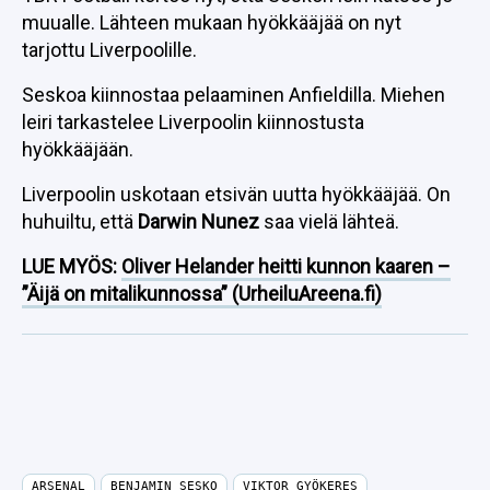
muualle. Lähteen mukaan hyökkääjää on nyt
tarjottu Liverpoolille.
Seskoa kiinnostaa pelaaminen Anfieldilla. Miehen
leiri tarkastelee Liverpoolin kiinnostusta
hyökkääjään.
Liverpoolin uskotaan etsivän uutta hyökkääjää. On
huhuiltu, että
Darwin Nunez
saa vielä lähteä.
LUE MYÖS:
Oliver Helander heitti kunnon kaaren –
”Äijä on mitalikunnossa” (UrheiluAreena.fi)
ARSENAL
BENJAMIN SESKO
VIKTOR GYÖKERES