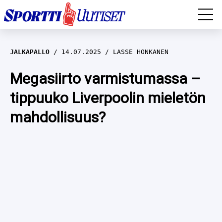
EM-YLEISURHEILU
JALKAPALLO
14.07.2025
LASSE HONKANEN
JÄÄKIEKKO
Megasiirto varmistumassa –
tippuuko Liverpoolin mieletön
YLEISURHEILU
mahdollisuus?
TALVILAJIT
WILMA HELTELÄ
FORMULA 1
MUSTAFE MUUSE
IIVO NISKANEN
RALLI
KERTTU NISKANEN
MUUT