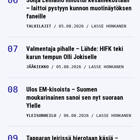
Sonja Leinamo innostui kesämekostaan
– laittoi pystyyn kunnon muotinäytöksen
faneille
TALVILAJIT
05.08.2026
LASSE HONKANEN
Valmentaja pihalle – Lähde: HIFK teki
karun tempun Olli Jokiselle
JÄÄKIEKKO
05.08.2026
LASSE HONKANEN
Ulos EM-kisoista – Suomen
moukarinainen sanoi sen nyt suoraan
Ylelle
YLEISURHEILU
06.08.2026
LASSE HONKANEN
Tapparan leirissä hierotaan käsiä –