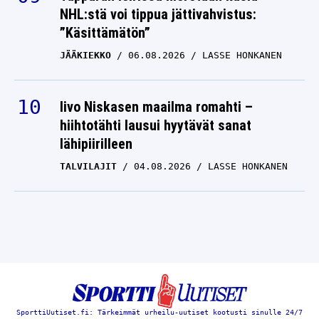
NHL:stä voi tippua jättivahvistus:
”Käsittämätön”
JÄÄKIEKKO
06.08.2026
LASSE HONKANEN
Iivo Niskasen maailma romahti –
hiihtotähti lausui hyytävät sanat
lähipiirilleen
TALVILAJIT
04.08.2026
LASSE HONKANEN
SporttiUutiset.fi: Tärkeimmät urheilu-uutiset kootusti sinulle 24/7