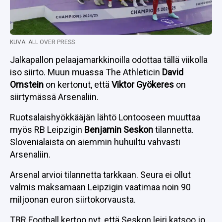
KUVA: ALL OVER PRESS
Jalkapallon pelaajamarkkinoilla odottaa tällä viikolla
iso siirto. Muun muassa The Athleticin
David
Ornstein
on kertonut, että
Viktor Gyökeres
on
siirtymässä Arsenaliin.
Ruotsalaishyökkääjän lähtö Lontooseen muuttaa
myös RB Leipzigin
Benjamin Seskon
tilannetta.
Slovenialaista on aiemmin huhuiltu vahvasti
Arsenaliin.
Arsenal arvioi tilannetta tarkkaan. Seura ei ollut
valmis maksamaan Leipzigin vaatimaa noin 90
miljoonan euron siirtokorvausta.
TBR Football kertoo nyt, että Seskon leiri katsoo jo