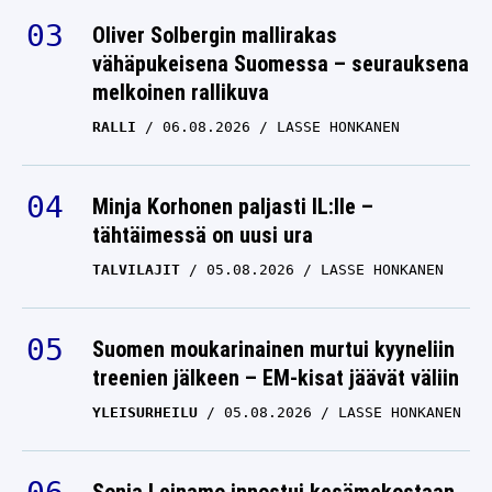
Oliver Solbergin mallirakas
vähäpukeisena Suomessa – seurauksena
melkoinen rallikuva
RALLI
06.08.2026
LASSE HONKANEN
Minja Korhonen paljasti IL:lle –
tähtäimessä on uusi ura
TALVILAJIT
05.08.2026
LASSE HONKANEN
Suomen moukarinainen murtui kyyneliin
treenien jälkeen – EM-kisat jäävät väliin
YLEISURHEILU
05.08.2026
LASSE HONKANEN