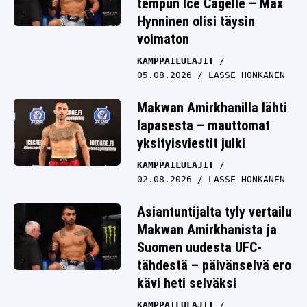
tempun Ice Cagelle – Max
Hynninen olisi täysin
voimaton
KAMPPAILULAJIT
05.08.2026
LASSE HONKANEN
Makwan Amirkhanilla lähti
lapasesta – mauttomat
yksityisviestit julki
KAMPPAILULAJIT
02.08.2026
LASSE HONKANEN
Asiantuntijalta tyly vertailu
Makwan Amirkhanista ja
Suomen uudesta UFC-
tähdestä – päivänselvä ero
kävi heti selväksi
KAMPPAILULAJIT