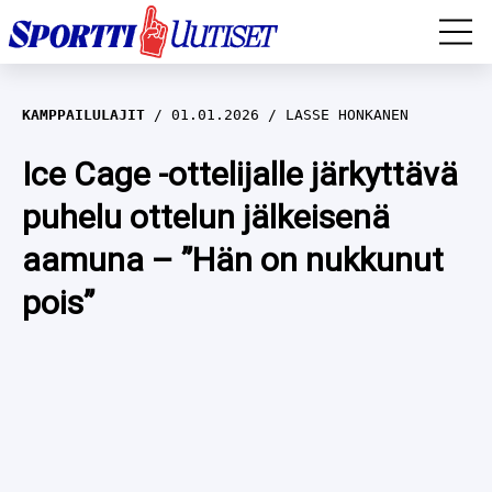
EM-YLEISURHEILU
KAMPPAILULAJIT
01.01.2026
LASSE HONKANEN
JÄÄKIEKKO
Ice Cage -ottelijalle järkyttävä
puhelu ottelun jälkeisenä
YLEISURHEILU
aamuna – ”Hän on nukkunut
TALVILAJIT
WILMA HELTELÄ
pois”
FORMULA 1
MUSTAFE MUUSE
IIVO NISKANEN
RALLI
KERTTU NISKANEN
MUUT