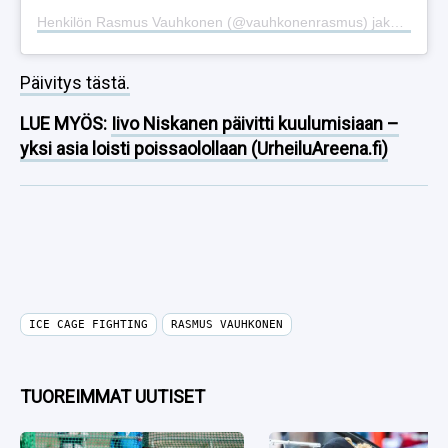
Henkilön Rasmus Vauhkonen (@vauhkonenrasmus) jakama julkaisu
Päivitys tästä.
LUE MYÖS:
Iivo Niskanen päivitti kuulumisiaan –
yksi asia loisti poissaolollaan (UrheiluAreena.fi)
ICE CAGE FIGHTING
RASMUS VAUHKONEN
TUOREIMMAT UUTISET