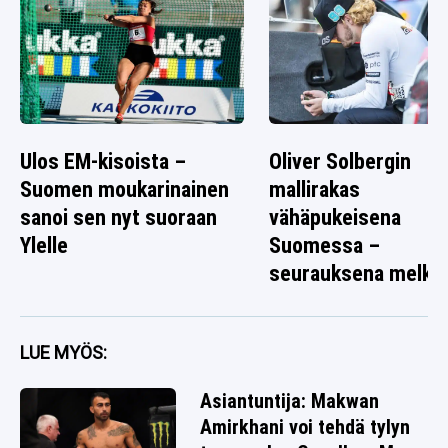
Ulos EM-kisoista –
Oliver Solbergin
Suomen moukarinainen
mallirakas
sanoi sen nyt suoraan
vähäpukeisena
Ylelle
Suomessa –
seurauksena melko
rallikuva
LUE MYÖS:
Asiantuntija: Makwan
Amirkhani voi tehdä tylyn