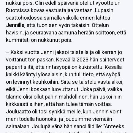
nukkui pois. Olin edellispäivänä otellut vyöottelun
Ruotsissa kovaa vastustajaa vastaan. Lupasin
saattohoidossa samalla viikolla ennen lähtöä
Jennille
, että tuon sen vyön takaisin. Ottelun
hävisin, ja seuraavana aamuna herään soittoon, että
kummitäti on nukkunut pois.
– Kaksi vuotta Jenni jaksoi taistella ja oli kerran jo
voittanut ton paskan. Keväällä 2023 hän sai terveet
paperit siitä, että rintasyöpä on kukistettu. Kesällä
kaikki kääntyi ylösalaisin, kun tuli tieto, että syöpä
on levinnyt keuhkoihin. Siitä se taistelu vasta alkoi,
eikä Jenni koskaan luovuttanut. Joka päivä, vaikka
tilanne olisi ollut pahin mahdollinen, hän uskoi niin
kirkkaasti siihen, että hän tulee tämän voittaa.
Jouluaatto oli tosi synkkä meille, kun Jennin vointi
meni todella huonoksi ja jouduimme viemään
sairaalaan. Joulupäivänä hän sanoi äidille: ”Anteeks