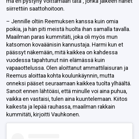
mä en pystyny voittamaan tätä”, jonka jälkeen hänet
siirrettiin saattohoitoon.
– Jennille oltiin Reemuksen kanssa kuin omia
poikia, ja hän piti meistä huolta ihan samalla tavalla.
Maailman paras kummitäti, joka oli myös mun
katsomon kovaäänisin kannustaja. Harmi kun et
päässyt näkemään, mitä kaikkea on kahdessa
vuodessa tapahtunut niin elämässä kuin
vapaaottelussa. Olen aloittanut ammattilaisuran ja
Reemus aloittaa kohta koulunkäynnin, mutta
onneksi pääset seuraamaan kaikkea tuolta ylhäältä.
Sanoit ennen lähtöäsi, että minulle voi aina puhua,
vaikka en vastaisi, tulen aina kuuntelemaan. Kiitos
kaikesta ja lepää rauhassa, maailman rakkain
kummitäti, kirjoitti Vauhkonen.