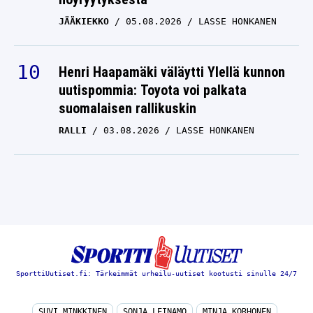
JÄÄKIEKKO
05.08.2026
LASSE HONKANEN
Henri Haapamäki väläytti Ylellä kunnon
uutispommia: Toyota voi palkata
suomalaisen rallikuskin
RALLI
03.08.2026
LASSE HONKANEN
SporttiUutiset.fi: Tärkeimmät urheilu-uutiset kootusti sinulle 24/7
SUVI MINKKINEN
SONJA LEINAMO
MINJA KORHONEN