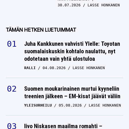
30.07.2026
LASSE HONKANEN
TÄMÄN HETKEN LUETUIMMAT
Juha Kankkunen vahvisti Ylelle: Toyotan
suomalaiskuskin kohtalo naulattu, nyt
odotetaan vain yhtä ulostuloa
RALLI
04.08.2026
LASSE HONKANEN
Suomen moukarinainen murtui kyyneliin
treenien jälkeen – EM-kisat jäävät väliin
YLEISURHEILU
05.08.2026
LASSE HONKANEN
Iivo Niskasen maailma romahti –