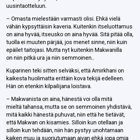
uusintaotteluun.
– Omasta mielestään varmasti olisi. Ehkä vielä
vähän kypsyttäisin kaveria. Kuitenkin itseluottamus
on aina hyvää, itseusko on aina hyvää. Sitä pitää olla,
tuolla ei muuten pärjää, jos menet sinne, niin kuin
epäilet taitojasi. Mutta nyt kuitenkin Makwanilla
on niin pitkä ura ja niin semmoinen..
Kuparinen teki sitten selväksi, että Amirkhani on
kaikesta huolimatta erittäin kova tekijä edelleen.
Hän on etenkin kilpailijana loistava.
– Makwanista on aina, hänestä voi olla mitä
mieltä tahansa, mutta se on semmoinen yhdistävä,
mitä kaikki hänestä puhuvat, niin että he tietävät,
että Makwan on kisamies. Silloin kun otellaan ja
silloin kun tehdään, niin hän pystyy unohtamaan
kaiken muu ja suoriutumaan aivan ehkä jopa omia