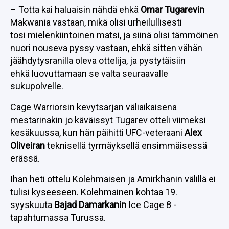
– Totta kai haluaisin nähdä ehkä
Omar Tugarevin
Makwania vastaan, mikä olisi urheilullisesti
tosi mielenkiintoinen matsi, ja siinä olisi tämmöinen
nuori nouseva pyssy vastaan, ehkä sitten vähän
jäähdytysranilla oleva ottelija, ja pystytäisiin
ehkä luovuttamaan se valta seuraavalle
sukupolvelle.
Cage Warriorsin kevytsarjan väliaikaisena
mestarinakin jo käväissyt Tugarev otteli viimeksi
kesäkuussa, kun hän päihitti UFC-veteraani
Alex
Oliveiran
teknisellä tyrmäyksellä ensimmäisessä
erässä.
Ihan heti ottelu Kolehmaisen ja Amirkhanin välillä ei
tulisi kyseeseen. Kolehmainen kohtaa 19.
syyskuuta
Bajad Damarkanin
Ice Cage 8 -
tapahtumassa Turussa.