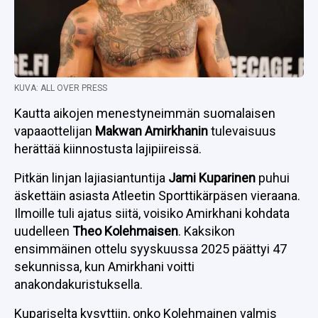
KUVA: ALL OVER PRESS
Kautta aikojen menestyneimmän suomalaisen
vapaaottelijan
Makwan Amirkhanin
tulevaisuus
herättää kiinnostusta lajipiireissä.
Pitkän linjan lajiasiantuntija
Jami Kuparinen
puhui
äskettäin asiasta Atleetin Sporttikärpäsen vieraana.
Ilmoille tuli ajatus siitä, voisiko Amirkhani kohdata
uudelleen
Theo Kolehmaisen
. Kaksikon
ensimmäinen ottelu syyskuussa 2025 päättyi 47
sekunnissa, kun Amirkhani voitti
anakondakuristuksella.
Kupariselta kysyttiin, onko Kolehmainen valmis