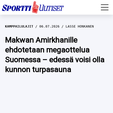
EM-YLEISURHEILU
KAMPPAILULAJIT
06.07.2026
LASSE HONKANEN
JÄÄKIEKKO
Makwan Amirkhanille
ehdotetaan megaottelua
YLEISURHEILU
Suomessa – edessä voisi olla
TALVILAJIT
WILMA HELTELÄ
kunnon turpasauna
FORMULA 1
MUSTAFE MUUSE
IIVO NISKANEN
RALLI
KERTTU NISKANEN
MUUT