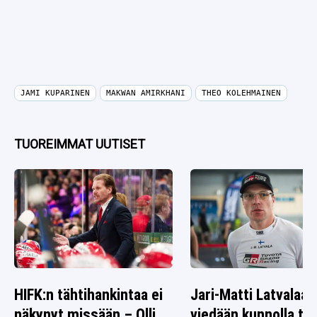
JAMI KUPARINEN
MAKWAN AMIRKHANI
THEO KOLEHMAINEN
TUOREIMMAT UUTISET
HIFK:n tähtihankintaa ei
Jari-Matti Latvalaa
näkynyt missään – Olli
viedään kunnolla tak