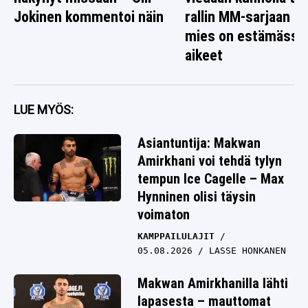
Jokinen kommentoi näin
rallin MM-sarjaan – 
mies on estämässä
aikeet
LUE MYÖS:
Asiantuntija: Makwan
Amirkhani voi tehdä tylyn
tempun Ice Cagelle – Max
Hynninen olisi täysin
voimaton
KAMPPAILULAJIT
05.08.2026
LASSE HONKANEN
Makwan Amirkhanilla lähti
lapasesta – mauttomat