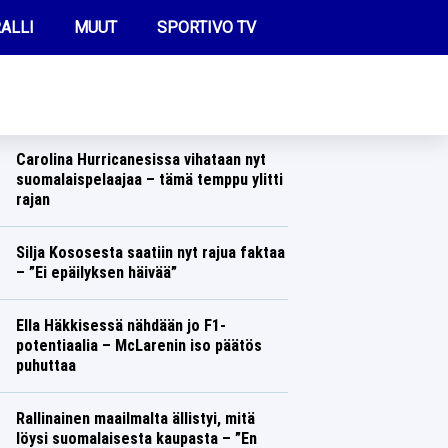
ALLI
MUUT
SPORTIVO TV
REIMMAT UUTISET
IL:lle paljastettiin: Kalle Rovanperän
uran kohtalon on naulannut yksi mies
Ralli
Lasse Honkanen
FUTIS
Carolina Hurricanesissa vihataan nyt
KAMPPAILU
suomalaispelaajaa – tämä temppu ylitti
rajan
OLYMPIALAISET
Jääkiekko
Lasse Honkanen
Silja Kososesta saatiin nyt rajua faktaa
– ”Ei epäilyksen häivää”
Yleisurheilu
Lasse Honkanen
Ella Häkkisessä nähdään jo F1-
potentiaalia – McLarenin iso päätös
puhuttaa
Formula 1
Lasse Honkanen
Rallinainen maailmalta ällistyi, mitä
löysi suomalaisesta kaupasta – ”En