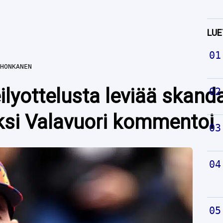
LUE
HONKANEN
ilyottelusta leviää skand
eksi Valavuori kommentoi