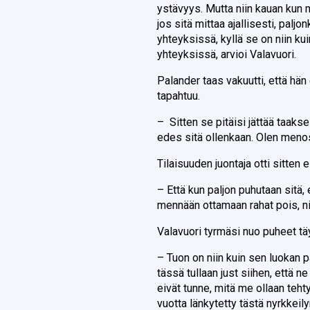
ystävyys. Mutta niin kauan kun 
jos sitä mittaa ajallisesti, pal
yhteyksissä, kyllä se on niin ku
yhteyksissä, arvioi Valavuori.
Palander taas vakuutti, että hän
tapahtuu.
– Sitten se pitäisi jättää taakse
edes sitä ollenkaan. Olen menos
Tilaisuuden juontaja otti sitten e
– Että kun paljon puhutaan sitä,
mennään ottamaan rahat pois, nii
Valavuori tyrmäsi nuo puheet tä
– Tuon on niin kuin sen luokan 
tässä tullaan just siihen, että n
eivät tunne, mitä me ollaan teh
vuotta länkytetty tästä nyrkkeil