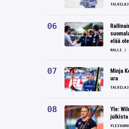
TALVILAJ
Rallinai
suomala
elää ol
RALLI
Minja K
ura
TALVILAJ
Yle: Wi
julkista
YLEISURH