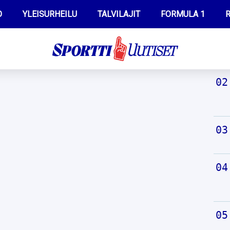
O
YLEISURHEILU
TALVILAJIT
FORMULA 1
R
TUO
WILMA HELTELÄ
IIVO NISKANEN
MUSTAFE MUUSE
KERTTU NISKANEN