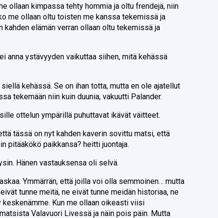
me ollaan kimpassa tehty hommia ja oltu frendejä, niin
jonko me ollaan oltu toisten me kanssa tekemissä ja
in kahden elämän verran ollaan oltu tekemissä ja
 ei anna ystävyyden vaikuttaa siihen, mitä kehässä
 siellä kehässä. Se on ihan totta, mutta en ole ajatellut
sa tekemään niin kuin duunia, vakuutti Palander.
sille ottelun ympärillä puhuttavat ikävät väitteet.
 että tässä on nyt kahden kaverin sovittu matsi, että
n pitääkökö paikkansa? heitti juontaja.
ysin. Hänen vastauksensa oli selvä.
paskaa. Ymmärrän, että joilla voi olla semmoinen… mutta
e eivät tunne meitä, ne eivät tunne meidän historiaa, ne
ty keskenämme. Kun me ollaan oikeasti viisi
ymatsista Valavuori Livessä ja näin pois päin. Mutta