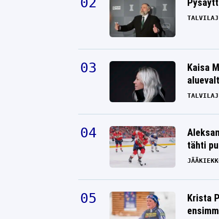
Pysäytt
TALVILAJ
Kaisa M
alueval
TALVILAJ
Aleksan
tähti p
JÄÄKIEKK
Krista 
ensimmä