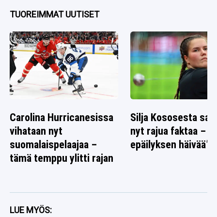
TUOREIMMAT UUTISET
Carolina Hurricanesissa
Silja Kososesta saat
vihataan nyt
nyt rajua faktaa – ”E
suomalaispelaajaa –
epäilyksen häivää”
tämä temppu ylitti rajan
LUE MYÖS: