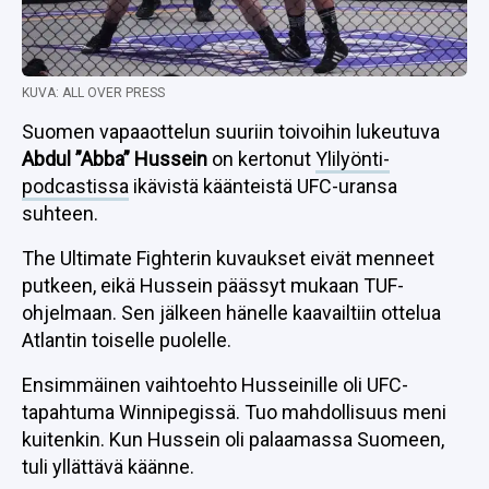
KUVA: ALL OVER PRESS
Suomen vapaaottelun suuriin toivoihin lukeutuva
Abdul ”Abba” Hussein
on kertonut
Ylilyönti-
podcastissa
ikävistä käänteistä UFC-uransa
suhteen.
The Ultimate Fighterin kuvaukset eivät menneet
putkeen, eikä Hussein päässyt mukaan TUF-
ohjelmaan. Sen jälkeen hänelle kaavailtiin ottelua
Atlantin toiselle puolelle.
Ensimmäinen vaihtoehto Husseinille oli UFC-
tapahtuma Winnipegissä. Tuo mahdollisuus meni
kuitenkin. Kun Hussein oli palaamassa Suomeen,
tuli yllättävä käänne.