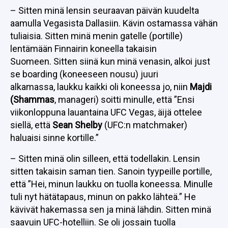
– Sitten minä lensin seuraavan päivän kuudelta
aamulla Vegasista Dallasiin. Kävin ostamassa vähän
tuliaisia. Sitten minä menin gatelle (portille)
lentämään Finnairin koneella takaisin
Suomeen. Sitten siinä kun minä venasin, alkoi just
se boarding (koneeseen nousu) juuri
alkamassa, laukku kaikki oli koneessa jo, niin
Majdi
(Shammas
, manageri) soitti minulle, että ”Ensi
viikonloppuna lauantaina UFC Vegas, äijä ottelee
siellä, että
Sean Shelby
(UFC:n matchmaker)
haluaisi sinne kortille.”
– Sitten minä olin silleen, että todellakin. Lensin
sitten takaisin saman tien. Sanoin tyypeille portille,
että ”Hei, minun laukku on tuolla koneessa. Minulle
tuli nyt hätätapaus, minun on pakko lähteä.” He
kävivät hakemassa sen ja minä lähdin. Sitten minä
saavuin UFC-hotelliin. Se oli jossain tuolla