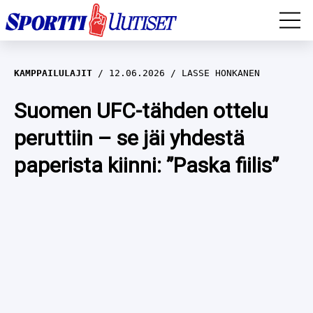
EM-YLEISURHEILU
KAMPPAILULAJIT
12.06.2026
LASSE HONKANEN
JÄÄKIEKKO
Suomen UFC-tähden ottelu
peruttiin – se jäi yhdestä
YLEISURHEILU
paperista kiinni: ”Paska fiilis”
TALVILAJIT
WILMA HELTELÄ
FORMULA 1
MUSTAFE MUUSE
IIVO NISKANEN
RALLI
KERTTU NISKANEN
MUUT