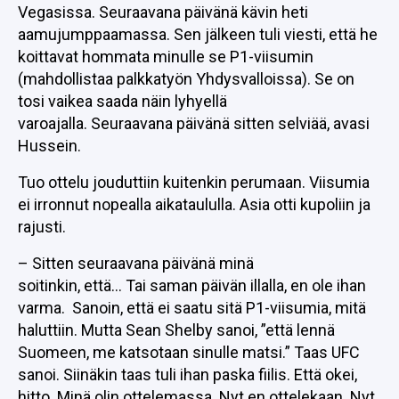
Vegasissa. Seuraavana päivänä kävin heti
aamujumppaamassa. Sen jälkeen tuli viesti, että he
koittavat hommata minulle se P1-viisumin
(mahdollistaa palkkatyön Yhdysvalloissa). Se on
tosi vaikea saada näin lyhyellä
varoajalla. Seuraavana päivänä sitten selviää, avasi
Hussein.
Tuo ottelu jouduttiin kuitenkin perumaan. Viisumia
ei irronnut nopealla aikataululla. Asia otti kupoliin ja
rajusti.
– Sitten seuraavana päivänä minä
soitinkin, että… Tai saman päivän illalla, en ole ihan
varma. Sanoin, että ei saatu sitä P1-viisumia, mitä
haluttiin. Mutta Sean Shelby sanoi, ”että lennä
Suomeen, me katsotaan sinulle matsi.” Taas UFC
sanoi. Siinäkin taas tuli ihan paska fiilis. Että okei,
hitto. Minä olin ottelemassa. Nyt en ottelekaan. Nyt