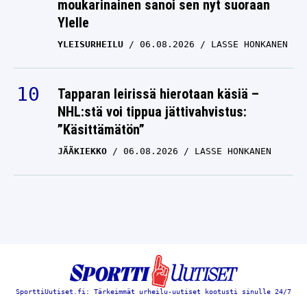
moukarinainen sanoi sen nyt suoraan
Ylelle
YLEISURHEILU
06.08.2026
LASSE HONKANEN
Tapparan leirissä hierotaan käsiä –
NHL:stä voi tippua jättivahvistus:
”Käsittämätön”
JÄÄKIEKKO
06.08.2026
LASSE HONKANEN
SporttiUutiset.fi: Tärkeimmät urheilu-uutiset kootusti sinulle 24/7