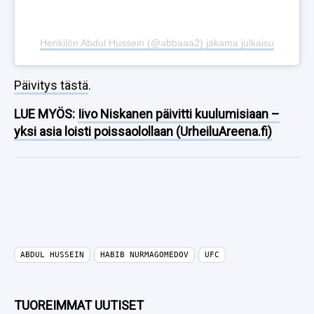
Henkilön Abdul Hussein (@abbaaa2) jakama julkaisu
Päivitys tästä
.
LUE MYÖS:
Iivo Niskanen päivitti kuulumisiaan –
yksi asia loisti poissaolollaan (UrheiluAreena.fi)
ABDUL HUSSEIN
HABIB NURMAGOMEDOV
UFC
TUOREIMMAT UUTISET