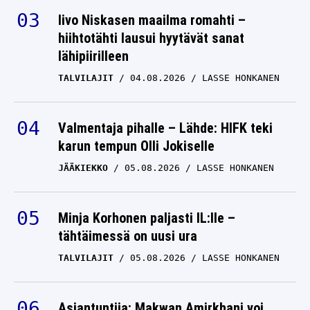
Iivo Niskasen maailma romahti –
hiihtotähti lausui hyytävät sanat
lähipiirilleen
TALVILAJIT
04.08.2026
LASSE HONKANEN
Valmentaja pihalle – Lähde: HIFK teki
karun tempun Olli Jokiselle
JÄÄKIEKKO
05.08.2026
LASSE HONKANEN
Minja Korhonen paljasti IL:lle –
tähtäimessä on uusi ura
TALVILAJIT
05.08.2026
LASSE HONKANEN
Asiantuntija: Makwan Amirkhani voi