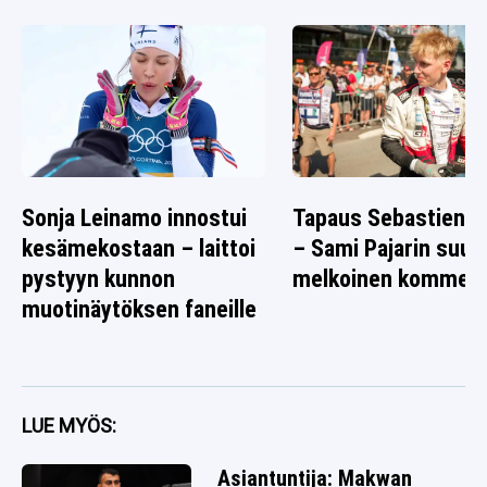
Sonja Leinamo innostui
Tapaus Sebastien O
kesämekostaan – laittoi
– Sami Pajarin suus
pystyyn kunnon
melkoinen komment
muotinäytöksen faneille
LUE MYÖS:
Asiantuntija: Makwan