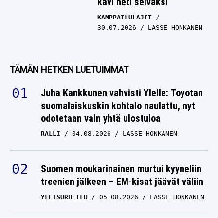
kävi heti selväksi
KAMPPAILULAJIT
30.07.2026
LASSE HONKANEN
TÄMÄN HETKEN LUETUIMMAT
Juha Kankkunen vahvisti Ylelle: Toyotan
suomalaiskuskin kohtalo naulattu, nyt
odotetaan vain yhtä ulostuloa
RALLI
04.08.2026
LASSE HONKANEN
Suomen moukarinainen murtui kyyneliin
treenien jälkeen – EM-kisat jäävät väliin
YLEISURHEILU
05.08.2026
LASSE HONKANEN