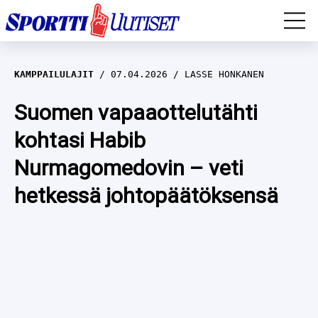
EM-YLEISURHEILU
KAMPPAILULAJIT
07.04.2026
LASSE HONKANEN
JÄÄKIEKKO
Suomen vapaaottelutähti
kohtasi Habib
YLEISURHEILU
Nurmagomedovin – veti
TALVILAJIT
WILMA HELTELÄ
hetkessä johtopäätöksensä
FORMULA 1
MUSTAFE MUUSE
IIVO NISKANEN
RALLI
KERTTU NISKANEN
MUUT