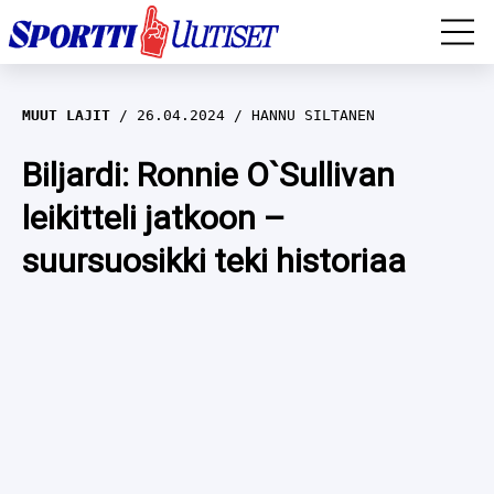
EM-YLEISURHEILU
MUUT LAJIT
26.04.2024
HANNU SILTANEN
JÄÄKIEKKO
Biljardi: Ronnie O`Sullivan
leikitteli jatkoon –
YLEISURHEILU
suursuosikki teki historiaa
TALVILAJIT
WILMA HELTELÄ
FORMULA 1
MUSTAFE MUUSE
IIVO NISKANEN
RALLI
KERTTU NISKANEN
MUUT