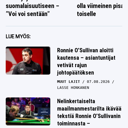
suomalaisuutiseen –
olla viimeinen pisar
”Voi voi sentään”
toiselle
LUE MYÖS:
Ronnie O’Sullivan aloitti
kautensa – asiantuntijat
vetivät rajun
johtopäätöksen
MUUT LAJIT
07.08.2026
LASSE HONKANEN
Nelinkertaiselta
maailmanmestarilta ikävää
tekstiä Ronnie O’Sullivanin
toiminnasta –