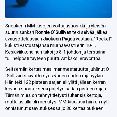
Snookerin MM-kisojen voittajasuosikki ja yleisön
suurin sankari
Ronnie O`Sullivan
teki selvää jälkeä
avausottelussaan
Jackson Pagea
vastaan. ”Rocket”
kukisti vastustajansa murhaavasti erin 10-1.
Keskiviikkona hän takoi jo 8-1 johdon ja torstaina
tuli helposti täyteen puuttuvat kaksi erävoittoa.
Seitsemän kertaa maailmanmestaruutta juhlinut O
´Sullivan saavutti myös yhden uuden rajapyykin.
Hän teki 122 pisteen sarjan eli ylitti jälleen kerran
kovana suorituksena pidetyn sadan pisteen rajan.
Tämän mies on tehnyt tietysti tuhansia kertoja,
mutta asialla oli merkitys. MM-kisoissa hän on nyt
onnistunut saavutuksessa jo 30 kertaa putkeen.