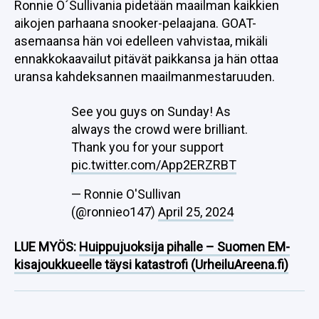
Ronnie O´Sullivania pidetään maailman kaikkien
aikojen parhaana snooker-pelaajana. GOAT-
asemaansa hän voi edelleen vahvistaa, mikäli
ennakkokaavailut pitävät paikkansa ja hän ottaa
uransa kahdeksannen maailmanmestaruuden.
See you guys on Sunday! As
always the crowd were brilliant.
Thank you for your support
pic.twitter.com/App2ERZRBT
— Ronnie O'Sullivan
(@ronnieo147)
April 25, 2024
LUE MYÖS:
Huippujuoksija pihalle – Suomen EM-
kisajoukkueelle täysi katastrofi (UrheiluAreena.fi)