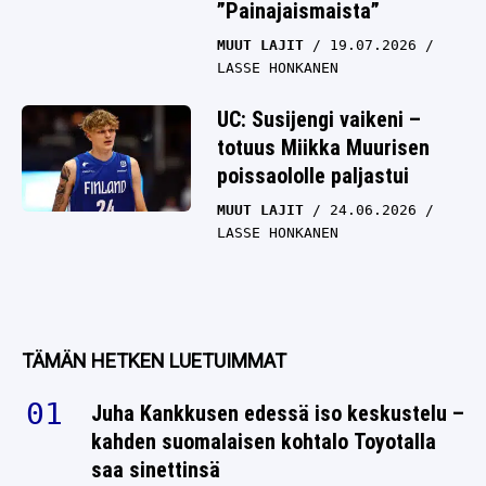
”Painajaismaista”
MUUT LAJIT
19.07.2026
LASSE HONKANEN
UC: Susijengi vaikeni –
totuus Miikka Muurisen
poissaololle paljastui
MUUT LAJIT
24.06.2026
LASSE HONKANEN
TÄMÄN HETKEN LUETUIMMAT
Juha Kankkusen edessä iso keskustelu –
kahden suomalaisen kohtalo Toyotalla
saa sinettinsä
RALLI
09.08.2026
LASSE HONKANEN