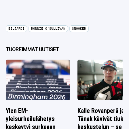
BILJARDI
RONNIE O’SULLIVAN
SNOOKER
TUOREIMMAT UUTISET
Ylen EM-
Kalle Rovanperä ja O
yleisurheilulähetys
Tänak kävivät tiuka
keskeytyi surkeaan
keskustelun – se ta