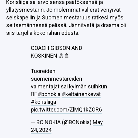
Korisliiga sai arvoisensa päätöksensä ja
yllätysmestarin. Jo molemmat välierät venyivät
seiskapeliin ja Suomen mestaruus ratkesi myös
seitsemännessä pelissä. Jännitystä ja draama oli
siis tarjolla koko rahan edestä.
COACH GIBSON AND
KOSKINEN 🚿🚿
Tuoreiden
suomenmestareiden
valmentajat sai kylmän suihkun
😮‍💨
#bcnokia
#keltainenkevät
#korisliiga
pic.twitter.com/ZlMQ1kZOR6
— BC NOKIA (@BCNokia)
May
24, 2024