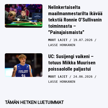
Nelinkertaiselta
maailmanmestarilta ikävää
tekstiä Ronnie O’Sullivanin
toiminnasta –
”Painajaismaista”
MUUT LAJIT
19.07.2026
LASSE HONKANEN
UC: Susijengi vaikeni –
totuus Miikka Muurisen
poissaololle paljastui
MUUT LAJIT
24.06.2026
LASSE HONKANEN
TÄMÄN HETKEN LUETUIMMAT