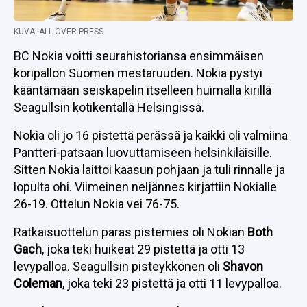
KUVA: ALL OVER PRESS
BC Nokia voitti seurahistoriansa ensimmäisen
koripallon Suomen mestaruuden. Nokia pystyi
kääntämään seiskapelin itselleen huimalla kirillä
Seagullsin kotikentällä Helsingissä.
Nokia oli jo 16 pistettä perässä ja kaikki oli valmiina
Pantteri-patsaan luovuttamiseen helsinkiläisille.
Sitten Nokia laittoi kaasun pohjaan ja tuli rinnalle ja
lopulta ohi. Viimeinen neljännes kirjattiin Nokialle
26-19. Ottelun Nokia vei 76-75.
Ratkaisuottelun paras pistemies oli Nokian
Both
Gach
, joka teki huikeat 29 pistettä ja otti 13
levypalloa. Seagullsin pisteykkönen oli
Shavon
Coleman
, joka teki 23 pistettä ja otti 11 levypalloa.