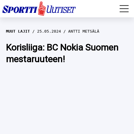
EM-YLEISURHEILU
MUUT LAJIT
25.05.2024
ANTTI METSÄLÄ
JÄÄKIEKKO
Korisliiga: BC Nokia Suomen
mestaruuteen!
YLEISURHEILU
TALVILAJIT
WILMA HELTELÄ
FORMULA 1
MUSTAFE MUUSE
IIVO NISKANEN
RALLI
KERTTU NISKANEN
MUUT