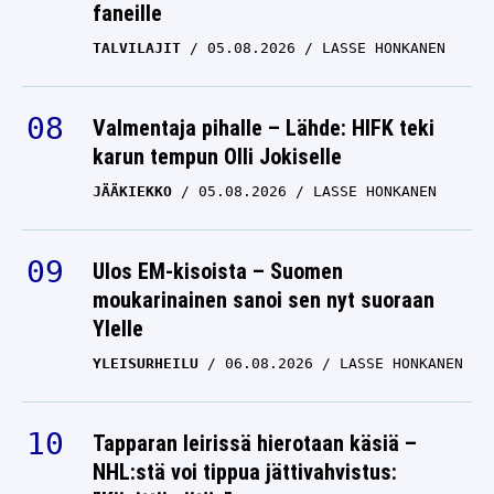
faneille
TALVILAJIT
05.08.2026
LASSE HONKANEN
Valmentaja pihalle – Lähde: HIFK teki
karun tempun Olli Jokiselle
JÄÄKIEKKO
05.08.2026
LASSE HONKANEN
Ulos EM-kisoista – Suomen
moukarinainen sanoi sen nyt suoraan
Ylelle
YLEISURHEILU
06.08.2026
LASSE HONKANEN
Tapparan leirissä hierotaan käsiä –
NHL:stä voi tippua jättivahvistus: