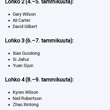
Lohko 2 (4.–5. tammikuuta):
Gary Wilson
Ali Carter
David Gilbert
Lohko 3 (6.–7. tammikuuta):
Xiao Guodong
Si Jiahui
Yuan Sijun
Lohko 4 (8.–9. tammikuuta):
Kyren Wilson
Neil Robertson
Zhao Xintong