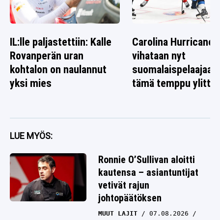
IL:lle paljastettiin: Kalle
Carolina Hurricanes
Rovanperän uran
vihataan nyt
kohtalon on naulannut
suomalaispelaajaa 
yksi mies
tämä temppu ylitti r
LUE MYÖS:
Ronnie O’Sullivan aloitti
kautensa – asiantuntijat
vetivät rajun
johtopäätöksen
MUUT LAJIT
07.08.2026