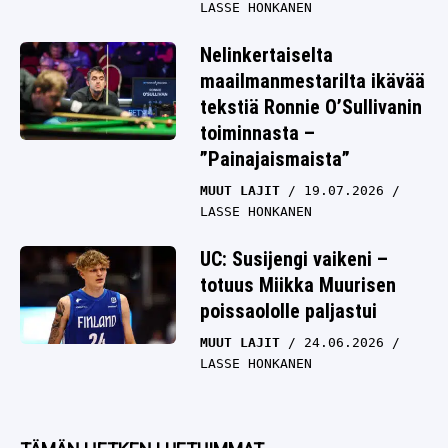
LASSE HONKANEN
Nelinkertaiselta
maailmanmestarilta ikävää
tekstiä Ronnie O’Sullivanin
toiminnasta –
”Painajaismaista”
MUUT LAJIT
19.07.2026
LASSE HONKANEN
UC: Susijengi vaikeni –
totuus Miikka Muurisen
poissaololle paljastui
MUUT LAJIT
24.06.2026
LASSE HONKANEN