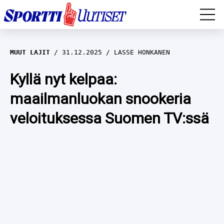
EM-YLEISURHEILU
MUUT LAJIT
31.12.2025
LASSE HONKANEN
JÄÄKIEKKO
Kyllä nyt kelpaa:
maailmanluokan snookeria
YLEISURHEILU
veloituksessa Suomen TV:ssä
TALVILAJIT
WILMA HELTELÄ
FORMULA 1
MUSTAFE MUUSE
IIVO NISKANEN
RALLI
KERTTU NISKANEN
MUUT