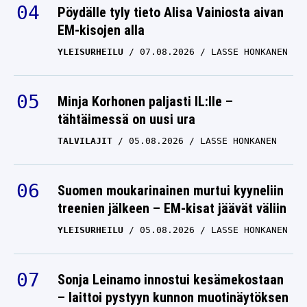
Pöydälle tyly tieto Alisa Vainiosta aivan
EM-kisojen alla
YLEISURHEILU
07.08.2026
LASSE HONKANEN
Minja Korhonen paljasti IL:lle –
tähtäimessä on uusi ura
TALVILAJIT
05.08.2026
LASSE HONKANEN
Suomen moukarinainen murtui kyyneliin
treenien jälkeen – EM-kisat jäävät väliin
YLEISURHEILU
05.08.2026
LASSE HONKANEN
Sonja Leinamo innostui kesämekostaan
– laittoi pystyyn kunnon muotinäytöksen