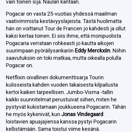
vain toinen sija. Naulan kantaan.
Pogacar on vasta 25-vuotias yhdessä maailman
vaativimmista kestävyyslajeista. Tästä huolimatta
hän on voittanut Tour de Francen jo kahdesti ja ollut
kaksi kertaa toinen. Ei siis ihme, että monipuolista
Pogacaria verrataan rohkeasti jo kautta aikojen
suurimpaan pyöräilysankariin
Eddy Merckxiin
. Niihin
saavutuksiin on toki matkaa, mutta oikealla polulla
Pogacar on.
Netflixin oivallinen dokumenttisarja Tourin
kulisseista kahden vuoden takaisesta kilpailusta
kertoi kaiken tarpeellisen. Jumbo-Visma -tallin
kaikki suunnitelmat perustuivat siihen, miten he
pystyvät kukistamaan joukkueena Pogacarin. Tähän
he myös kykenivät, kun
Jonas Vindegaard
loistavien apuajajiensa kanssa pystyi Pogacarin
kellistämään. Sama toistui viime kesänä.