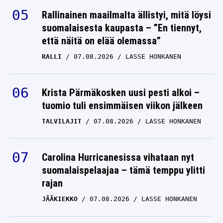
Rallinainen maailmalta ällistyi, mitä löysi
suomalaisesta kaupasta – ”En tiennyt,
että näitä on elää olemassa”
RALLI
07.08.2026
LASSE HONKANEN
Krista Pärmäkosken uusi pesti alkoi –
tuomio tuli ensimmäisen viikon jälkeen
TALVILAJIT
07.08.2026
LASSE HONKANEN
Carolina Hurricanesissa vihataan nyt
suomalaispelaajaa – tämä temppu ylitti
rajan
JÄÄKIEKKO
07.08.2026
LASSE HONKANEN