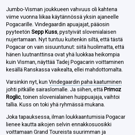
Jumbo-Visman joukkueen vahvuus oli kahtena
viime vuonna liikaa käytännössä yksin ajaneelle
Pogacarille. Vindegaardin apuajajat, pääosin
pyyteetön
Sepp Kuss
, pystyivät slovenialaisen
nujertamaan. Nyt tuntuu kuitenkin siltä, että tästä
Pogacar on vain sisuuntunut: siitä huolimatta, että
hänen luutnanttinsa ovat yhä luokkaa heikompia
kuin Visman, näyttää Tadej Pogacarin voittaminen
kesällä Ranskassa vaikealta, ellei mahdottomalta.
Varsinkin nyt, kun
Vindegaardin paha kaatuminen
johti pitkälle sairaslomalle. Ja siihen, että
Primoz
Roglic
, toinen slovenialainen huippuajaja, vaihtoi
tallia. Kuss on toki yhä ryhmässä mukana.
Joka tapauksessa, ilman loukkaantumisia Pogacar
lienee kautta aikojen selvin ennakkosuosikki
voittamaan Grand Toureista suurimman ja