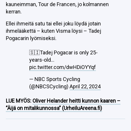
kauneimman, Tour de Francen, jo kolmannen
kerran.
Ellei ihmeitä satu tai ellei joku löydä jotain
ihmelääkettä – kuten Visma löysi – Tadej
Pogacarin lyömiseksi.
🇸🇮Tadej Pogacar is only 25-
years-old…
pic.twitter.com/dwHDiOYYqf
— NBC Sports Cycling
(@NBCSCycling)
April 22, 2024
LUE MYÖS:
Oliver Helander heitti kunnon kaaren –
”Äijä on mitalikunnossa” (UrheiluAreena.fi)