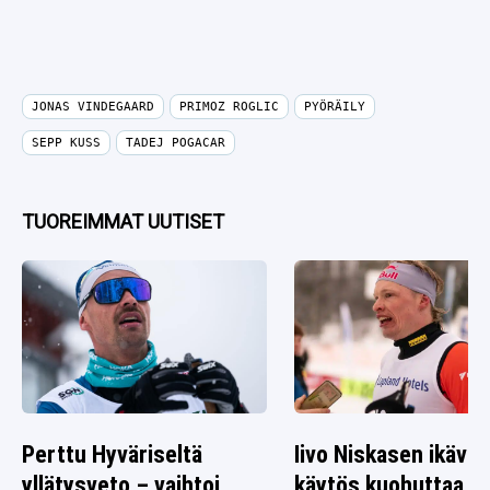
JONAS VINDEGAARD
PRIMOZ ROGLIC
PYÖRÄILY
SEPP KUSS
TADEJ POGACAR
TUOREIMMAT UUTISET
Perttu Hyväriseltä
Iivo Niskasen ikävä
yllätysveto – vaihtoi
käytös kuohuttaa –