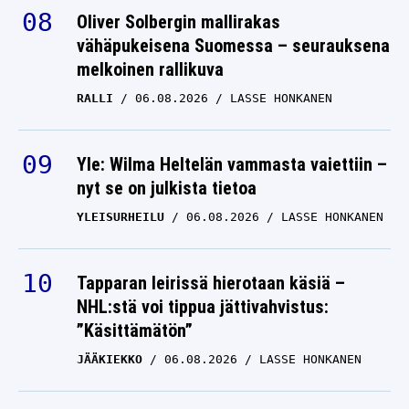
Oliver Solbergin mallirakas
vähäpukeisena Suomessa – seurauksena
melkoinen rallikuva
RALLI
06.08.2026
LASSE HONKANEN
Yle: Wilma Heltelän vammasta vaiettiin –
nyt se on julkista tietoa
YLEISURHEILU
06.08.2026
LASSE HONKANEN
Tapparan leirissä hierotaan käsiä –
NHL:stä voi tippua jättivahvistus:
”Käsittämätön”
JÄÄKIEKKO
06.08.2026
LASSE HONKANEN