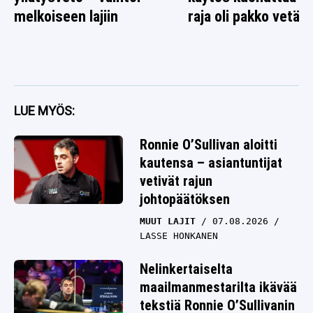
melkoiseen lajiin
raja oli pakko vetää
LUE MYÖS:
Ronnie O’Sullivan aloitti
kautensa – asiantuntijat
vetivät rajun
johtopäätöksen
MUUT LAJIT
07.08.2026
LASSE HONKANEN
Nelinkertaiselta
maailmanmestarilta ikävää
tekstiä Ronnie O’Sullivanin