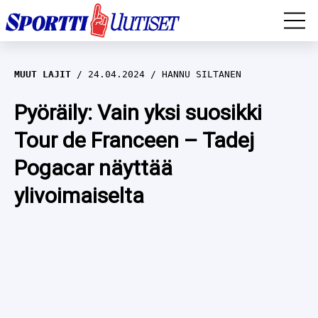
EM-YLEISURHEILU
MUUT LAJIT
24.04.2024
HANNU SILTANEN
JÄÄKIEKKO
Pyöräily: Vain yksi suosikki
Tour de Franceen – Tadej
YLEISURHEILU
Pogacar näyttää
TALVILAJIT
WILMA HELTELÄ
ylivoimaiselta
FORMULA 1
MUSTAFE MUUSE
IIVO NISKANEN
RALLI
KERTTU NISKANEN
MUUT