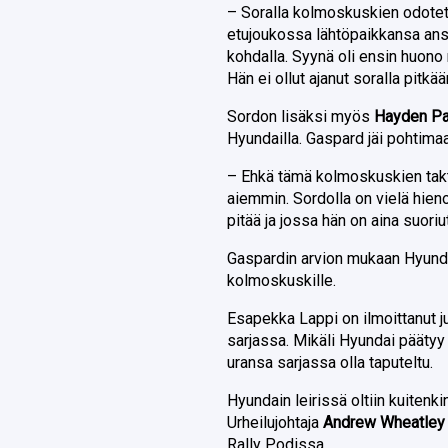
– Soralla kolmoskuskien odotet
etujoukossa lähtöpaikkansa ans
kohdalla. Syynä oli ensin huono 
Hän ei ollut ajanut soralla pitkää
Sordon lisäksi myös
Hayden P
Hyundailla. Gaspard jäi pohtimaa
– Ehkä tämä kolmoskuskien takti
aiemmin. Sordolla on vielä hieno
pitää ja jossa hän on aina suoriu
Gaspardin arvion mukaan Hyundai
kolmoskuskille.
Esapekka Lappi on ilmoittanut ju
sarjassa. Mikäli Hyundai pääty
uransa sarjassa olla taputeltu.
Hyundain leirissä oltiin kuitenki
Urheilujohtaja
Andrew Wheatley
Rally Podissa
.