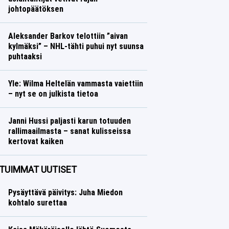
johtopäätöksen
Muut lajit
Lasse Honkanen
Aleksander Barkov telottiin ”aivan
kylmäksi” – NHL-tähti puhui nyt suunsa
puhtaaksi
Jääkiekko
Lasse Honkanen
Yle: Wilma Heltelän vammasta vaiettiin
– nyt se on julkista tietoa
Yleisurheilu
Lasse Honkanen
Janni Hussi paljasti karun totuuden
rallimaailmasta – sanat kulisseissa
kertovat kaiken
Ralli
Lasse Honkanen
TUIMMAT UUTISET
Pysäyttävä päivitys: Juha Miedon
kohtalo surettaa