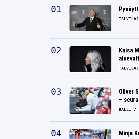
Pysäytt
TALVILAJ
Kaisa M
alueval
TALVILAJ
Oliver 
– seura
RALLI
Minja K