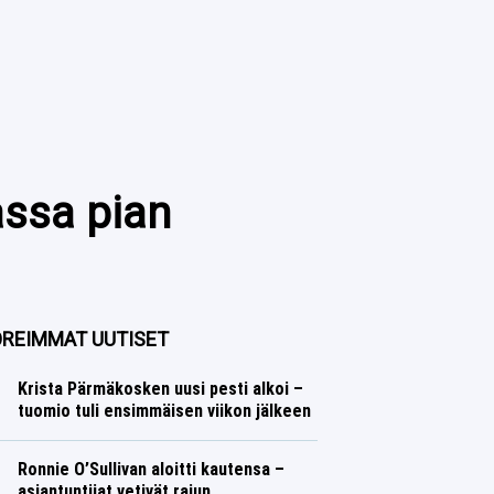
assa pian
REIMMAT UUTISET
Krista Pärmäkosken uusi pesti alkoi –
tuomio tuli ensimmäisen viikon jälkeen
Talvilajit
Lasse Honkanen
Ronnie O’Sullivan aloitti kautensa –
asiantuntijat vetivät rajun