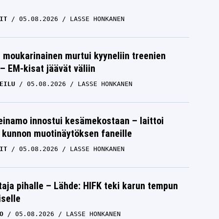
IT
05.08.2026
LASSE HONKANEN
moukarinainen murtui kyyneliin treenien
– EM-kisat jäävät väliin
EILU
05.08.2026
LASSE HONKANEN
einamo innostui kesämekostaan – laittoi
 kunnon muotinäytöksen faneille
IT
05.08.2026
LASSE HONKANEN
aja pihalle – Lähde: HIFK teki karun tempun
iselle
O
05.08.2026
LASSE HONKANEN