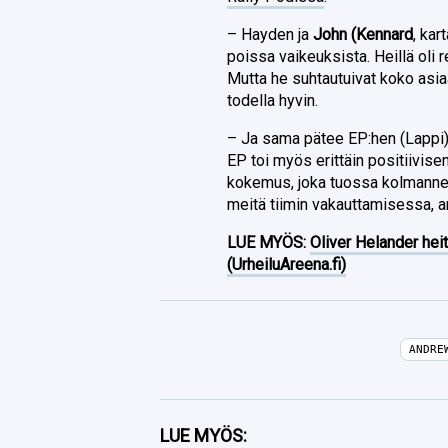
– Hayden ja
John (Kennard
, kar
poissa vaikeuksista. Heillä oli
Mutta he suhtautuivat koko asia
todella hyvin.
– Ja sama pätee EP:hen (Lappi). E
EP toi myös erittäin positiivis
kokemus, joka tuossa kolmannes
meitä tiimin vakauttamisessa, a
LUE MYÖS:
Oliver Helander heit
(UrheiluAreena.fi)
ANDRE
Facebook
LUE MYÖS: