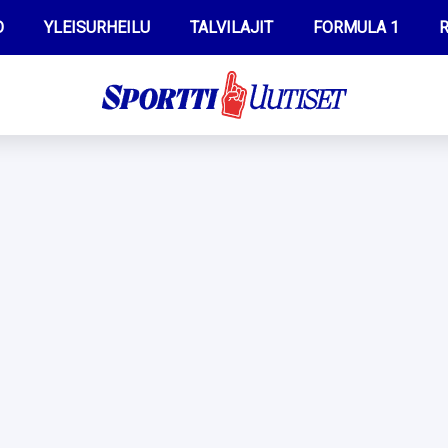
O
YLEISURHEILU
TALVILAJIT
FORMULA 1
R
WILMA HELTELÄ
IIVO NISKANEN
MUSTAFE MUUSE
KERTTU NISKANEN