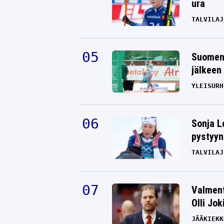
ura
TALVILAJ
Suomen 
jälkeen 
YLEISURH
Sonja L
pystyyn
TALVILAJ
Valment
Olli Jok
JÄÄKIEKK