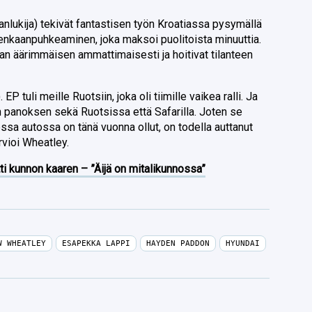
tanlukija) tekivät fantastisen työn Kroatiassa pysymällä
 renkaanpuhkeaminen, joka maksoi puolitoista minuuttia.
an äärimmäisen ammattimaisesti ja hoitivat tilanteen
P tuli meille Ruotsiin, joka oli tiimille vaikea ralli. Ja
en panoksen sekä Ruotsissa että Safarilla. Joten se
sa autossa on tänä vuonna ollut, on todella auttanut
rvioi Wheatley.
ti kunnon kaaren – ”Äijä on mitalikunnossa”
W WHEATLEY
ESAPEKKA LAPPI
HAYDEN PADDON
HYUNDAI