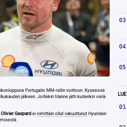
iikonloppuna Portugalin MM-rallin voittoon. Kyseessä
LUE
lkukauden jälkeen. Joillekin tilanne jätti kuitenkin vielä
a
Olivier Gaspard
ei
nimittäin ollut vakuuttunut
Hyundain
misestä.