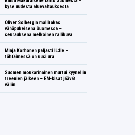
Kaisa Mäkäräiselle lähtö Suomesta –
kyse uudesta aluevaltauksesta
Oliver Solbergin mallirakas
vähäpukeisena Suomessa –
seurauksena melkoinen rallikuva
Minja Korhonen paljasti IL:lle –
tähtäimessä on uusi ura
Suomen moukarinainen murtui kyyneliin
treenien jälkeen – EM-kisat jäävät
väliin