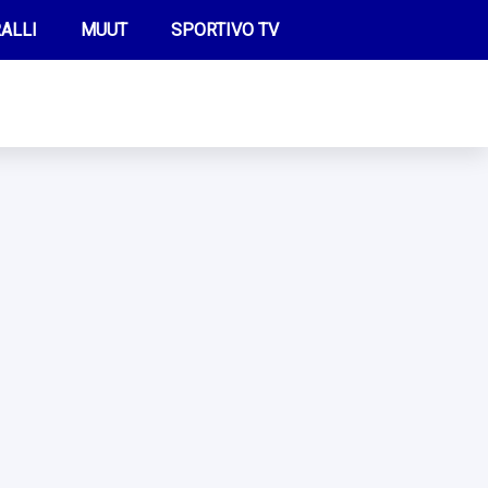
ALLI
MUUT
SPORTIVO TV
FUTIS
KAMPPAILU
OLYMPIALAISET