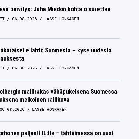
ävä päivitys: Juha Miedon kohtalo surettaa
IT
06.08.2026
LASSE HONKANEN
äkäräiselle lähtö Suomesta – kyse uudesta
tauksesta
IT
06.08.2026
LASSE HONKANEN
Solbergin mallirakas vähäpukeisena Suomessa
uksena melkoinen rallikuva
06.08.2026
LASSE HONKANEN
orhonen paljasti IL:lle – tähtäimessä on uusi