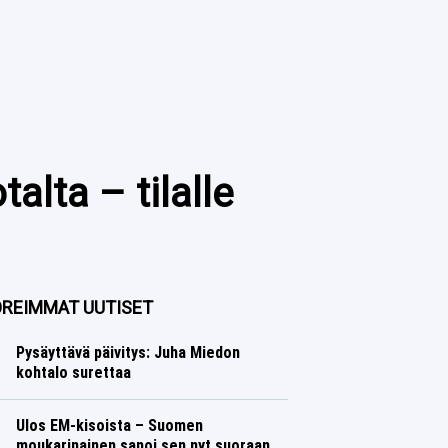
alta – tilalle
REIMMAT UUTISET
Pysäyttävä päivitys: Juha Miedon
kohtalo surettaa
Talvilajit
Lasse Honkanen
Ulos EM-kisoista – Suomen
moukarinainen sanoi sen nyt suoraan