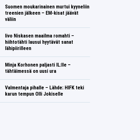
Suomen moukarinainen murtui kyyneliin
treenien jälkeen – EM-kisat jäävät
väliin
Iivo Niskasen maailma romahti –
hiihtotähti lausui hyytävät sanat
lähipiirilleen
Minja Korhonen paljasti IL:lle –
tähtäimessä on uusi ura
Valmentaja pihalle – Lähde: HIFK teki
karun tempun Olli Jokiselle