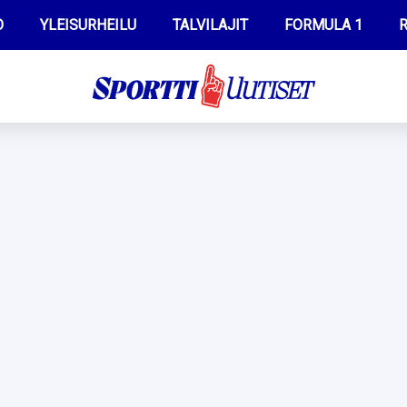
O
YLEISURHEILU
TALVILAJIT
FORMULA 1
R
WILMA HELTELÄ
IIVO NISKANEN
MUSTAFE MUUSE
KERTTU NISKANEN