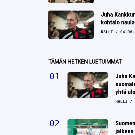
Juha Kankkune
kohtalo naula
RALLI
04.08.
TÄMÄN HETKEN LUETUIMMAT
Juha Ka
suomala
yhtä ul
RALLI
Suomen 
jälkeen 