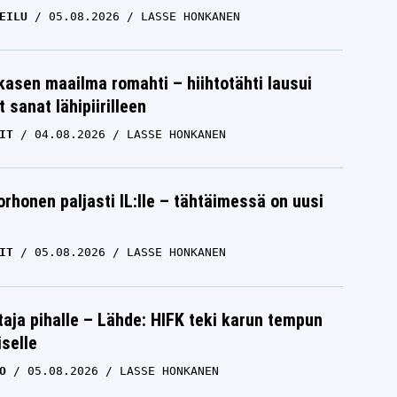
EILU
05.08.2026
LASSE HONKANEN
skasen maailma romahti – hiihtotähti lausui
 sanat lähipiirilleen
IT
04.08.2026
LASSE HONKANEN
orhonen paljasti IL:lle – tähtäimessä on uusi
IT
05.08.2026
LASSE HONKANEN
aja pihalle – Lähde: HIFK teki karun tempun
iselle
O
05.08.2026
LASSE HONKANEN