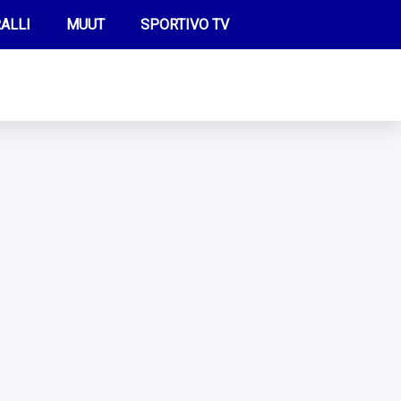
ALLI
MUUT
SPORTIVO TV
FUTIS
KAMPPAILU
OLYMPIALAISET