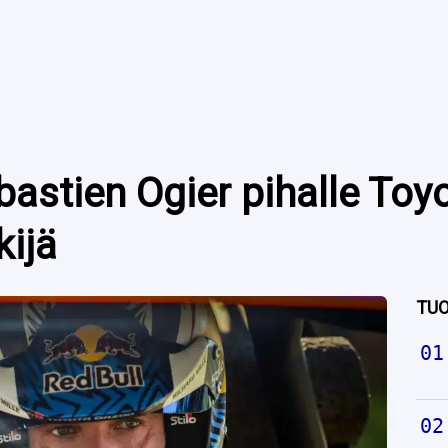
bastien Ogier pihalle Toyot
kijä
TUO