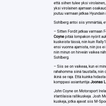
että siihen tulee yksi virolaine
yksi virolainen ajamaan osakaud
joutuu varmaan jatkaa Hyundain r
Sohlberg antoi siis ymmärtää, e
– Sitten Fordit jatkaa varmaan Fo
Coyne
pitää lompakon nyörit au
kuskeista tässä, niin kuin Rally1
ensi vuonna ajamista, niin jos e
niin minun on hirveän vaikea nä
Sohlberg.
– Siis se on vaikeaa, kun ei minu
rahahomma siinä taustalla, niin
ikinä se raja. Että kuinka hidasta
komppasi asiantuntija
Joonas L
John Coyne on Motorsport Irelan
irlantilaisia rallikuskeja. Josh 
kuskeja, jotka ajavat siis M-Spo