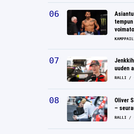
Asiantu
tempun 
voimat
KAMPPAIL
Jenkkih
uuden a
RALLI
Oliver 
– seura
RALLI