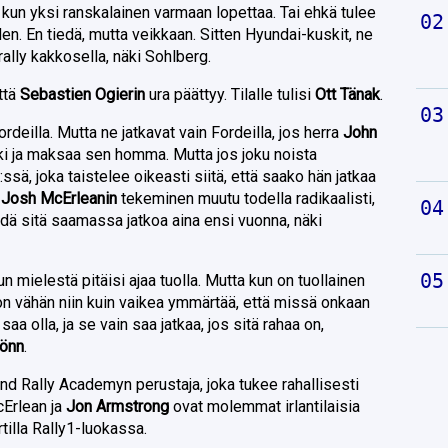
n, kun yksi ranskalainen varmaan lopettaa. Tai ehkä tulee
en. En tiedä, mutta veikkaan. Sitten Hyundai-kuskit, ne
ally kakkosella, näki Sohlberg.
ttä
Sebastien Ogierin
ura päättyy. Tilalle tulisi
Ott Tänak
.
rdeilla. Mutta ne jatkavat vain Fordeilla, jos herra
John
ki ja maksaa sen homma. Mutta jos joku noista
:ssä, joka taistelee oikeasti siitä, että saako hän jatkaa
i
Josh McErleanin
tekeminen muutu todella radikaalisti,
hdä sitä saamassa jatkoa aina ensi vuonna, näki
n mielestä pitäisi ajaa tuolla. Mutta kun on tuollainen
 on vähän niin kuin vaikea ymmärtää, että missä onkaan
 saa olla, ja se vain saa jatkaa, jos sitä rahaa on,
önn
.
d Rally Academyn perustaja, joka tukee rahallisesti
McErlean ja
Jon Armstrong
ovat molemmat irlantilaisia
rtilla Rally1-luokassa.