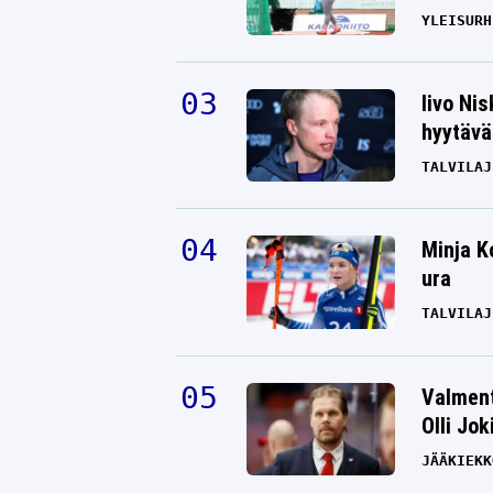
YLEISURH
Iivo Ni
hyytävät
TALVILAJ
Minja K
ura
TALVILAJ
Valment
Olli Jok
JÄÄKIEKK