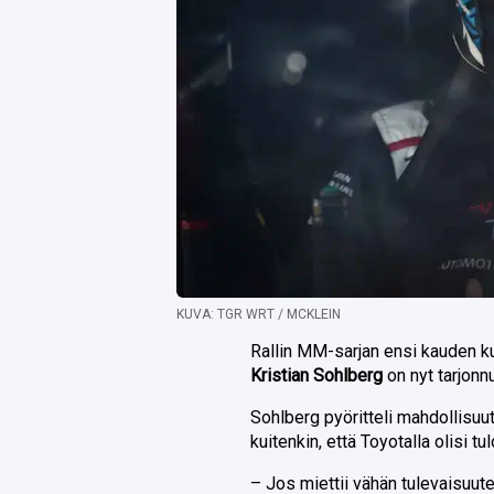
KUVA: TGR WRT / MCKLEIN
Rallin MM-sarjan ensi kauden kus
Kristian Sohlberg
on nyt tarjon
Sohlberg pyöritteli mahdollisuut
kuitenkin, että Toyotalla olisi t
– Jos miettii vähän tulevaisuut