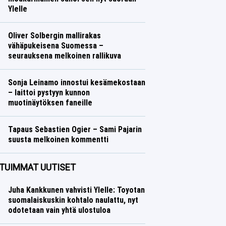
Ylelle
Yleisurheilu
Lasse Honkanen
Oliver Solbergin mallirakas
vähäpukeisena Suomessa –
seurauksena melkoinen rallikuva
Ralli
Lasse Honkanen
Sonja Leinamo innostui kesämekostaan
– laittoi pystyyn kunnon
muotinäytöksen faneille
Talvilajit
Lasse Honkanen
Tapaus Sebastien Ogier – Sami Pajarin
suusta melkoinen kommentti
Ralli
Lasse Honkanen
TUIMMAT UUTISET
Juha Kankkunen vahvisti Ylelle: Toyotan
suomalaiskuskin kohtalo naulattu, nyt
odotetaan vain yhtä ulostuloa