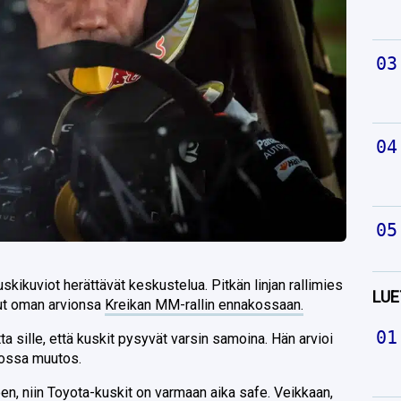
kikuviot herättävät keskustelua. Pitkän linjan rallimies
LUE
nut oman arvionsa
Kreikan MM-rallin ennakossaan.
ta sille, että kuskit pysyvät varsin samoina. Hän arvioi
ulossa muutos.
een, niin Toyota-kuskit on varmaan aika safe. Veikkaan,