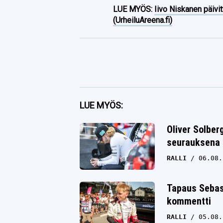
LUE MYÖS:
Iivo Niskanen päivit
(UrheiluAreena.fi)
Facebook
LUE MYÖS:
Twitter
Oliver Solbe
seurauksena 
Whatsapp
RALLI
06.08.
Tapaus Sebas
kommentti
RALLI
05.08.