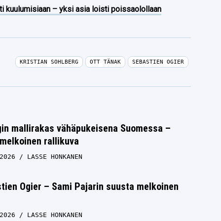
ti kuulumisiaan – yksi asia loisti poissaolollaan
KRISTIAN SOHLBERG
OTT TÄNAK
SEBASTIEN OGIER
rgin mallirakas vähäpukeisena Suomessa –
melkoinen rallikuva
2026
LASSE HONKANEN
tien Ogier – Sami Pajarin suusta melkoinen
2026
LASSE HONKANEN