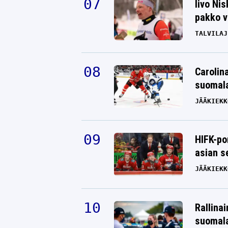
Iivo Ni
pakko v
TALVILAJ
Carolin
suomala
JÄÄKIEKK
HIFK-po
asian s
JÄÄKIEKK
Rallinai
suomala