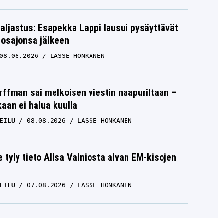
paljastus: Esapekka Lappi lausui pysäyttävät
losajonsa jälkeen
08.08.2026
LASSE HONKANEN
rffman sai melkoisen viestin naapuriltaan –
kaan ei halua kuulla
EILU
08.08.2026
LASSE HONKANEN
e tyly tieto Alisa Vainiosta aivan EM-kisojen
EILU
07.08.2026
LASSE HONKANEN