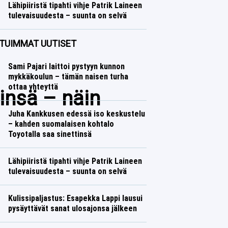
Lähipiiristä tipahti vihje Patrik Laineen
tulevaisuudesta – suunta on selvä
Jääkiekko
Lasse Honkanen
TUIMMAT UUTISET
Sami Pajari laittoi pystyyn kunnon
mykkäkoulun – tämän naisen turha
ottaa yhteyttä
insä – näin
Juha Kankkusen edessä iso keskustelu
– kahden suomalaisen kohtalo
Toyotalla saa sinettinsä
Lähipiiristä tipahti vihje Patrik Laineen
tulevaisuudesta – suunta on selvä
Kulissipaljastus: Esapekka Lappi lausui
pysäyttävät sanat ulosajonsa jälkeen