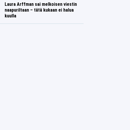
Laura Arffman sai melkoisen viestin
naapuriltaan – tätä kukaan ei halua
kuulla