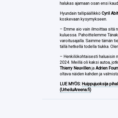
halukas ajamaan osan ensi kaud
Hyundain tallipäällikkö
Cyril Ab
koskevaan kysymykseen.
– Emme aio vain ilmoittaa sitä n
kuluessa. Pahoittelemme Tänaki
varoitusajalla. Saimme tämän ti
tällä hetkellä todella tiukka. O
– Henkilökohtaisesti haluaisin 
2024. Meillä oli kaksi autoa, jo
Thierry Neuvillen
ja
Adrien Four
oltava näiden kahden ja valmista
LUE MYÖS:
Huippujuoksija piha
(UrheiluAreena.fi)