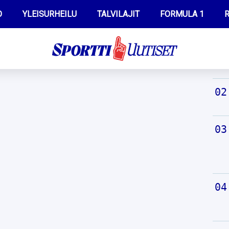
O
YLEISURHEILU
TALVILAJIT
FORMULA 1
R
TUO
WILMA HELTELÄ
IIVO NISKANEN
MUSTAFE MUUSE
KERTTU NISKANEN