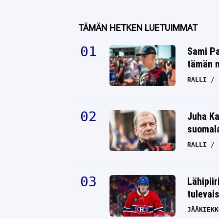
TÄMÄN HETKEN LUETUIMMAT
Sami Pa
tämän n
RALLI
Juha Ka
suomala
RALLI
Lähipiir
tulevai
JÄÄKIEKK