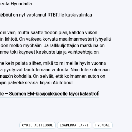
esta Hyundailla.
iteboul
on nyt vastannut RTBF:lle kuskivalintaa
oin vain, mutta saatte tiedon pian, kahden viikon
n lähtöä. On vaikeaa korvata maailmanmestari lyhyellä
edon melko myöhään. Ja rallikuljettajien markkina on
lemme toki käyneet keskusteluja ja vaihtoehtoja on.
melkein palata siihen, mikä toimi meille hyvin vuonna
tka pystyivät taistelemaan voitosta. Näin tulee olemaan
maux’n
kohdalla. On selvää, että kolmannen auton on
jan palveluksessa, linjasi Abiteboul.
lle – Suomen EM-kisajoukkueelle täysi katastrofi
CYRIL ABITEBOUL
ESAPEKKA LAPPI
HYUNDAI