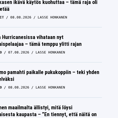
skasen ikävä käytös kuohuttaa – tämä raja oli
etää
IT
08.08.2026
LASSE HONKANEN
a Hurricanesissa vihataan nyt
ispelaajaa – tämä temppu ylitti rajan
O
07.08.2026
LASSE HONKANEN
mo pamahti paikalle pukukoppiin – teki yhden
elväksi
O
08.08.2026
LASSE HONKANEN
nen maailmalta ällistyi, mitä löysi
isesta kaupasta – ”En tiennyt, että näitä on