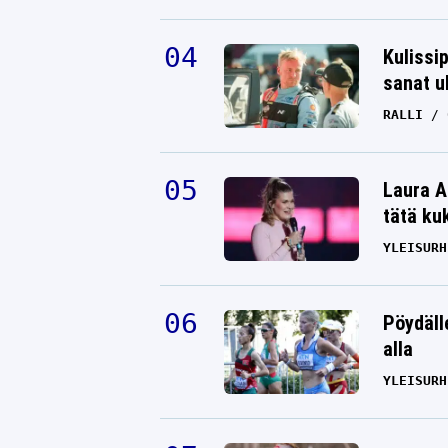
Kulissi
sanat u
RALLI
Laura A
tätä ku
YLEISURH
Pöydäll
alla
YLEISURH