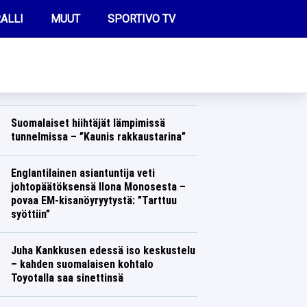
ALLI
MUUT
SPORTIVO TV
REIMMAT UUTISET
Jari-Matti Latvalaa viedään kunnolla
takaisin rallin MM-sarjaan – yksi mies
on estämässä aikeet
FUTIS
Ralli
Lasse Honkanen
KAMPPAILU
Suomalaiset hiihtäjät lämpimissä
tunnelmissa – ”Kaunis rakkaustarina”
OLYMPIALAISET
Talvilajit
Lasse Honkanen
Englantilainen asiantuntija veti
johtopäätöksensä Ilona Monosesta –
povaa EM-kisanöyryytystä: ”Tarttuu
syöttiin”
Yleisurheilu
Lasse Honkanen
Juha Kankkusen edessä iso keskustelu
– kahden suomalaisen kohtalo
Toyotalla saa sinettinsä
Ralli
Lasse Honkanen