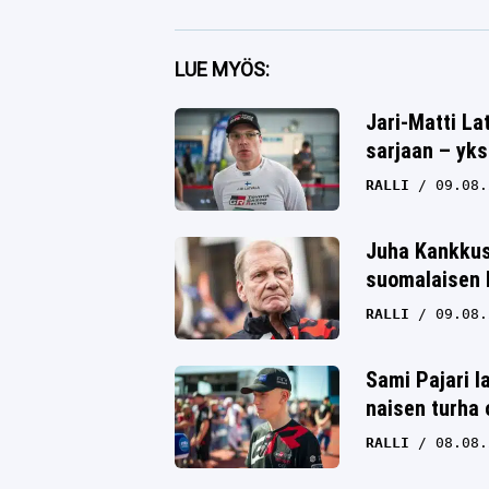
Facebook
LUE MYÖS:
Twitter
Jari-Matti La
sarjaan – yk
Whatsapp
RALLI
09.08.
Juha Kankkus
suomalaisen k
RALLI
09.08.
Sami Pajari l
naisen turha 
RALLI
08.08.