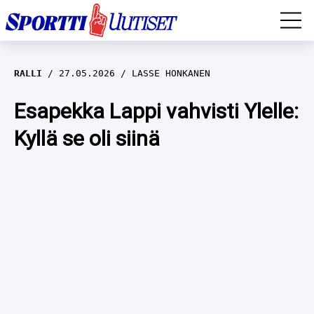
EM-YLEISURHEILU
RALLI
27.05.2026
LASSE HONKANEN
JÄÄKIEKKO
Esapekka Lappi vahvisti Ylelle:
Kyllä se oli siinä
YLEISURHEILU
TALVILAJIT
WILMA HELTELÄ
FORMULA 1
MUSTAFE MUUSE
IIVO NISKANEN
RALLI
KERTTU NISKANEN
MUUT