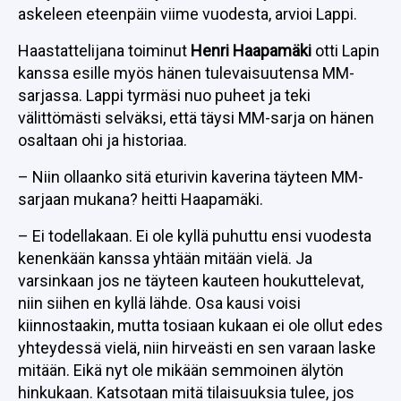
askeleen eteenpäin viime vuodesta, arvioi Lappi.
Haastattelijana toiminut
Henri Haapamäki
otti Lapin
kanssa esille myös hänen tulevaisuutensa MM-
sarjassa. Lappi tyrmäsi nuo puheet ja teki
välittömästi selväksi, että täysi MM-sarja on hänen
osaltaan ohi ja historiaa.
– Niin ollaanko sitä eturivin kaverina täyteen MM-
sarjaan mukana? heitti Haapamäki.
– Ei todellakaan. Ei ole kyllä puhuttu ensi vuodesta
kenenkään kanssa yhtään mitään vielä. Ja
varsinkaan jos ne täyteen kauteen houkuttelevat,
niin siihen en kyllä lähde. Osa kausi voisi
kiinnostaakin, mutta tosiaan kukaan ei ole ollut edes
yhteydessä vielä, niin hirveästi en sen varaan laske
mitään. Eikä nyt ole mikään semmoinen älytön
hinkukaan. Katsotaan mitä tilaisuuksia tulee, jos