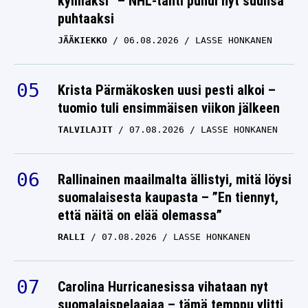
kylmäksi” – NHL-tähti puhui nyt suunsa
puhtaaksi
JÄÄKIEKKO
06.08.2026
LASSE HONKANEN
Krista Pärmäkosken uusi pesti alkoi –
tuomio tuli ensimmäisen viikon jälkeen
TALVILAJIT
07.08.2026
LASSE HONKANEN
Rallinainen maailmalta ällistyi, mitä löysi
suomalaisesta kaupasta – ”En tiennyt,
että näitä on elää olemassa”
RALLI
07.08.2026
LASSE HONKANEN
Carolina Hurricanesissa vihataan nyt
suomalaispelaajaa – tämä temppu ylitti