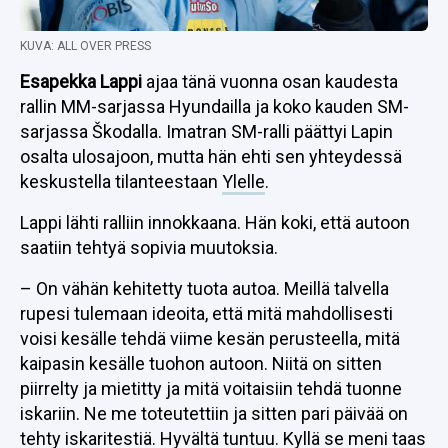
KUVA: ALL OVER PRESS
Esapekka Lappi
ajaa tänä vuonna osan kaudesta
rallin MM-sarjassa Hyundailla ja koko kauden SM-
sarjassa Škodalla. Imatran SM-ralli päättyi Lapin
osalta ulosajoon, mutta hän ehti sen yhteydessä
keskustella tilanteestaan
Ylelle
.
Lappi lähti ralliin innokkaana. Hän koki, että autoon
saatiin tehtyä sopivia muutoksia.
– On vähän kehitetty tuota autoa. Meillä talvella
rupesi tulemaan ideoita, että mitä mahdollisesti
voisi kesälle tehdä viime kesän perusteella, mitä
kaipasin kesälle tuohon autoon. Niitä on sitten
piirrelty ja mietitty ja mitä voitaisiin tehdä tuonne
iskariin. Ne me toteutettiin ja sitten pari päivää on
tehty iskaritestiä. Hyvältä tuntuu. Kyllä se meni taas