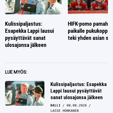
Kulissipaljastus:
HIFK-pomo pamahti
Esapekka Lappi lausui
paikalle pukukoppiin
pysäyttävät sanat
teki yhden asian sel
ulosajonsa jälkeen
LUE MYÖS:
Kulissipaljastus: Esapekka
Lappi lausui pysäyttävät
sanat ulosajonsa jälkeen
RALLI
08.08.2026
LASSE HONKANEN