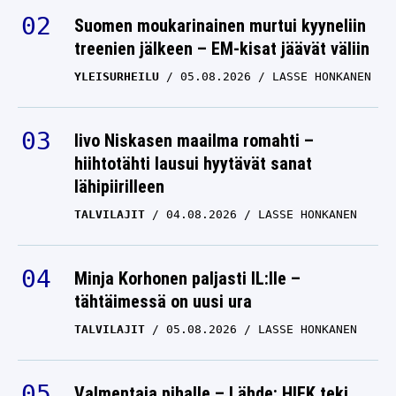
Suomen moukarinainen murtui kyyneliin
treenien jälkeen – EM-kisat jäävät väliin
YLEISURHEILU
05.08.2026
LASSE HONKANEN
Iivo Niskasen maailma romahti –
hiihtotähti lausui hyytävät sanat
lähipiirilleen
TALVILAJIT
04.08.2026
LASSE HONKANEN
Minja Korhonen paljasti IL:lle –
tähtäimessä on uusi ura
TALVILAJIT
05.08.2026
LASSE HONKANEN
Valmentaja pihalle – Lähde: HIFK teki