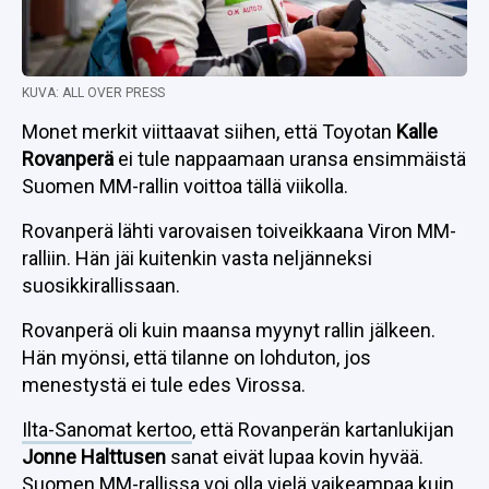
KUVA: ALL OVER PRESS
Monet merkit viittaavat siihen, että Toyotan
Kalle
Rovanperä
ei tule nappaamaan uransa ensimmäistä
Suomen MM-rallin voittoa tällä viikolla.
Rovanperä lähti varovaisen toiveikkaana Viron MM-
ralliin. Hän jäi kuitenkin vasta neljänneksi
suosikkirallissaan.
Rovanperä oli kuin maansa myynyt rallin jälkeen.
Hän myönsi, että tilanne on lohduton, jos
menestystä ei tule edes Virossa.
Ilta-Sanomat kertoo
, että Rovanperän kartanlukijan
Jonne Halttusen
sanat eivät lupaa kovin hyvää.
Suomen MM-rallissa voi olla vielä vaikeampaa kuin