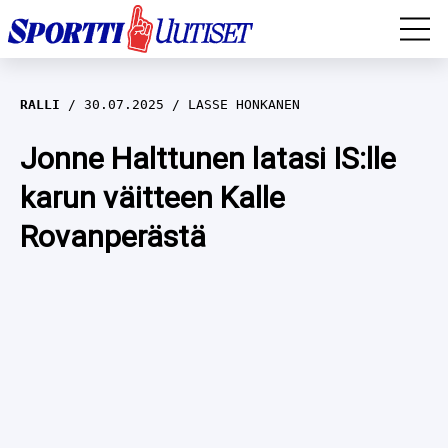
EM-YLEISURHEILU
RALLI
30.07.2025
LASSE HONKANEN
JÄÄKIEKKO
Jonne Halttunen latasi IS:lle
karun väitteen Kalle
YLEISURHEILU
Rovanperästä
TALVILAJIT
WILMA HELTELÄ
FORMULA 1
MUSTAFE MUUSE
IIVO NISKANEN
RALLI
KERTTU NISKANEN
MUUT