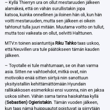
– Kyllä Thierryn ura on ollut mestaruuden jälkeen
alamäkeä, että on vähän surullistakin jopa
katsoa, kuinka onnellinen ja iloinen hän oli, kun hän
voitti mestaruuden, mutta sen jälkeen ei oikein
tahtonut tulla juuri mitään. Muutama voitto on tullut,
mutta tosi vaikeata on ollut, selvitti Halttunen.
MTV:n toinen asiantuntija
Riku Tahko
taas uskoo,
että Neuvillen ura tule päätökseen tämän kauden
jälkeen.
– Toyotalle ei tule mahtumaan, se on ihan varma
asia. Sitten ne vaihtoehdot, mitkä ovat, niin
motivoiko enää sitten siirtyä niin sanottuun
yksityistalliin kehittämättömään Hyundain
rallikakkosen esimerkiksi ensi vuonna, niin en jaksa
uskoa siihen. Vähän sama tarina haiskahtaa kyllä
(
Sebastien) Ogieristakin
. Tämän vuoden jälkeen,
kun taas nämä huippuautot poistuvat ja siirrytään