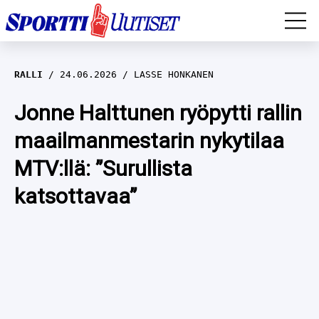
EM-YLEISURHEILU
RALLI
24.06.2026
LASSE HONKANEN
JÄÄKIEKKO
Jonne Halttunen ryöpytti rallin
maailmanmestarin nykytilaa
YLEISURHEILU
MTV:llä: ”Surullista
TALVILAJIT
WILMA HELTELÄ
katsottavaa”
FORMULA 1
MUSTAFE MUUSE
IIVO NISKANEN
RALLI
KERTTU NISKANEN
MUUT