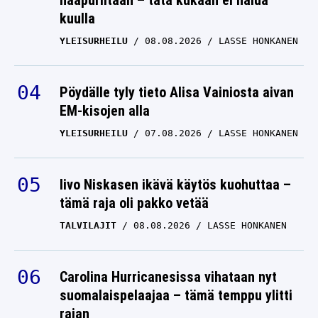
naapuriltaan – tätä kukaan ei halua
kuulla
YLEISURHEILU
08.08.2026
LASSE HONKANEN
Pöydälle tyly tieto Alisa Vainiosta aivan
EM-kisojen alla
YLEISURHEILU
07.08.2026
LASSE HONKANEN
Iivo Niskasen ikävä käytös kuohuttaa –
tämä raja oli pakko vetää
TALVILAJIT
08.08.2026
LASSE HONKANEN
Carolina Hurricanesissa vihataan nyt
suomalaispelaajaa – tämä temppu ylitti
rajan