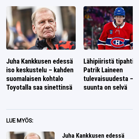
Juha Kankkusen edessä
Lähipiiristä tipahti v
iso keskustelu – kahden
Patrik Laineen
suomalaisen kohtalo
tulevaisuudesta –
Toyotalla saa sinettinsä
suunta on selvä
LUE MYÖS:
Juha Kankkusen edessä