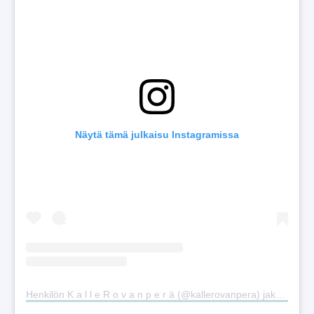
Näytä tämä julkaisu Instagramissa
Henkilön K a l l e R o v a n p e r ä (@kallerovanpera) jakama julkaisu