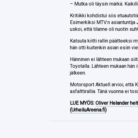
– Mutka oli täysin märkä. Kaikilla
Kritiikki kohdistui siis etuautot
Esimerkiksi MTV:n asiantuntija
uskoi, että tilanne oli nuotin su
Katsuta kiitti rallin päätteeksi
hän otti kuitenkin asian esiin viel
Hänninen ei lähteen mukaan siitä
Toyotalla. Lähteen mukaan hän il
jälkeen.
Motorsport Aktuell arvioi, että 
asfalttirallia. Tänä vuonna ei to
LUE MYÖS:
Oliver Helander heit
(UrheiluAreena.fi)