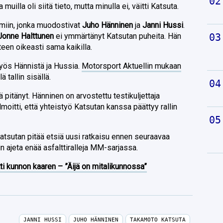
 muilla oli siitä tieto, mutta minulla ei, väitti Katsuta.
iimiin, jonka muodostivat
Juho Hänninen
ja
Janni Hussi
.
Jonne Halttunen
ei ymmärtänyt Katsutan puheita. Hän
hteen oikeasti sama kaikilla.
 myös Hännistä ja Hussia.
Motorsport Aktuellin mukaan
ä tallin sisällä.
 pitänyt. Hänninen on arvostettu testikuljettaja
moitti, että yhteistyö Katsutan kanssa päättyy rallin
Katsutan pitää etsiä uusi ratkaisu ennen seuraavaa
sin ajeta enää asfalttiralleja MM-sarjassa.
ti kunnon kaaren – ”Äijä on mitalikunnossa”
JANNI HUSSI
JUHO HÄNNINEN
TAKAMOTO KATSUTA