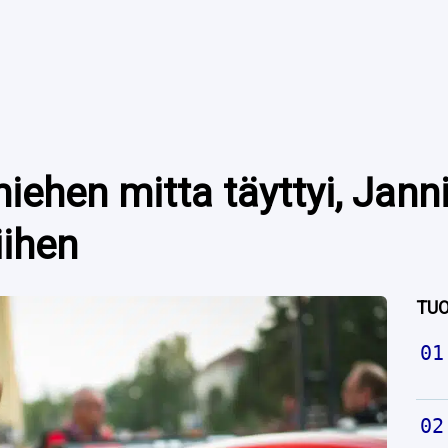
ehen mitta täyttyi, Jann
iihen
TUO