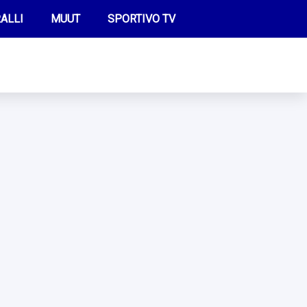
ALLI
MUUT
SPORTIVO TV
FUTIS
KAMPPAILU
OLYMPIALAISET