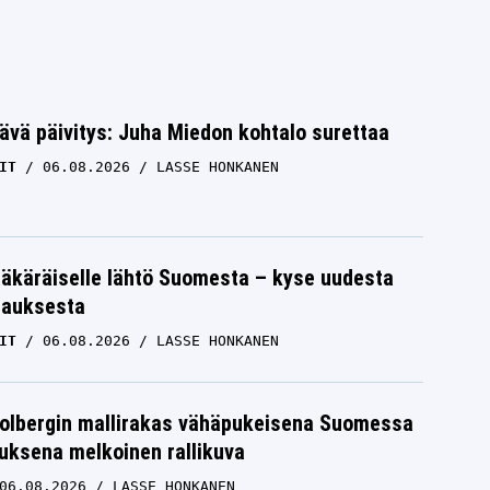
ävä päivitys: Juha Miedon kohtalo surettaa
IT
06.08.2026
LASSE HONKANEN
äkäräiselle lähtö Suomesta – kyse uudesta
tauksesta
IT
06.08.2026
LASSE HONKANEN
Solbergin mallirakas vähäpukeisena Suomessa
uksena melkoinen rallikuva
06.08.2026
LASSE HONKANEN