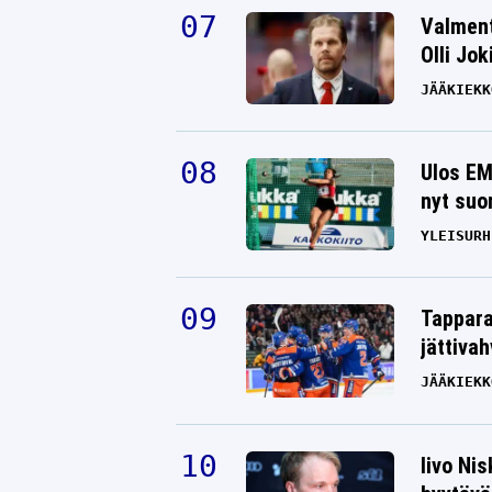
Valment
Olli Jok
JÄÄKIEKK
Ulos EM
nyt suo
YLEISURH
Tappara
jättiva
JÄÄKIEKK
Iivo Ni