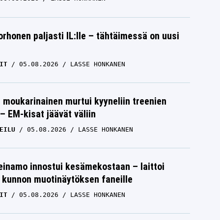
orhonen paljasti IL:lle – tähtäimessä on uusi
IT
05.08.2026
LASSE HONKANEN
moukarinainen murtui kyyneliin treenien
– EM-kisat jäävät väliin
EILU
05.08.2026
LASSE HONKANEN
einamo innostui kesämekostaan – laittoi
 kunnon muotinäytöksen faneille
IT
05.08.2026
LASSE HONKANEN