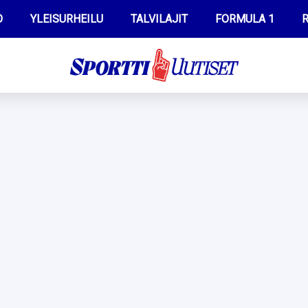
O
YLEISURHEILU
TALVILAJIT
FORMULA 1
R
WILMA HELTELÄ
IIVO NISKANEN
MUSTAFE MUUSE
KERTTU NISKANEN