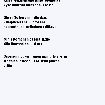
Kaisa Mäkäräiselle lähtö Suomesta –
kyse uudesta aluevaltauksesta
Oliver Solbergin mallirakas
vähäpukeisena Suomessa –
seurauksena melkoinen rallikuva
Minja Korhonen paljasti IL:lle –
tähtäimessä on uusi ura
Suomen moukarinainen murtui kyyneliin
treenien jälkeen – EM-kisat jäävät
väliin