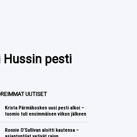
i Hussin pesti
REIMMAT UUTISET
Krista Pärmäkosken uusi pesti alkoi –
tuomio tuli ensimmäisen viikon jälkeen
Talvilajit
Lasse Honkanen
Ronnie O’Sullivan aloitti kautensa –
asiantuntijat vetivät rajun