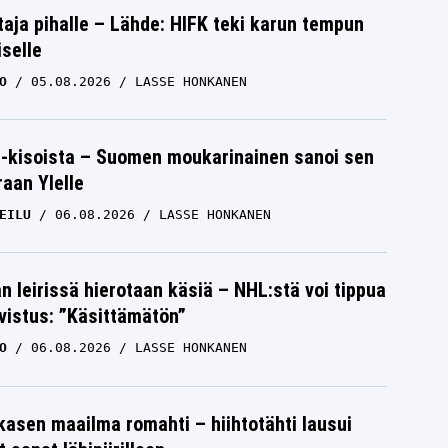
aja pihalle – Lähde: HIFK teki karun tempun
iselle
O
05.08.2026
LASSE HONKANEN
-kisoista – Suomen moukarinainen sanoi sen
raan Ylelle
EILU
06.08.2026
LASSE HONKANEN
n leirissä hierotaan käsiä – NHL:stä voi tippua
hvistus: ”Käsittämätön”
O
06.08.2026
LASSE HONKANEN
skasen maailma romahti – hiihtotähti lausui