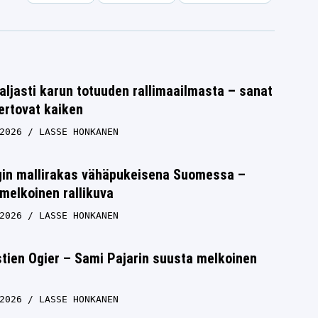
aljasti karun totuuden rallimaailmasta – sanat
ertovat kaiken
2026
LASSE HONKANEN
rgin mallirakas vähäpukeisena Suomessa –
melkoinen rallikuva
2026
LASSE HONKANEN
tien Ogier – Sami Pajarin suusta melkoinen
2026
LASSE HONKANEN