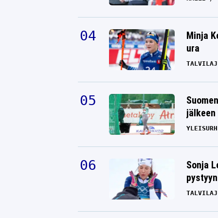
Minja K
ura
TALVILAJ
Suomen 
jälkeen 
YLEISURH
Sonja L
pystyyn
TALVILAJ