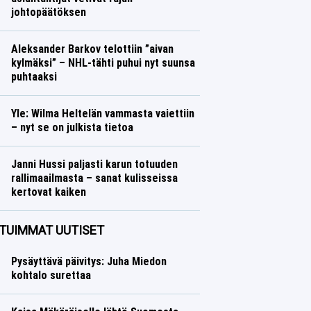
johtopäätöksen
Muut lajit
Lasse Honkanen
Aleksander Barkov telottiin ”aivan
kylmäksi” – NHL-tähti puhui nyt suunsa
puhtaaksi
Jääkiekko
Lasse Honkanen
Yle: Wilma Heltelän vammasta vaiettiin
– nyt se on julkista tietoa
Yleisurheilu
Lasse Honkanen
Janni Hussi paljasti karun totuuden
rallimaailmasta – sanat kulisseissa
kertovat kaiken
Ralli
Lasse Honkanen
TUIMMAT UUTISET
Pysäyttävä päivitys: Juha Miedon
kohtalo surettaa