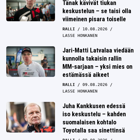
Tänak kävivät tiukan
keskustelun – se taisi olla
viimeinen pisara toiselle
RALLI
10.08.2026
LASSE HONKANEN
Jari-Matti Latvalaa viedään
kunnolla takaisin rallin
MM-sarjaan – yksi mies on
estämässä aikeet
RALLI
09.08.2026
LASSE HONKANEN
Juha Kankkusen edessä
iso keskustelu – kahden
suomalaisen kohtalo
Toyotalla saa sinettinsä