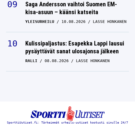
kisa-asuun – käänsi katseita
YLEISURHEILU
10.08.2026
LASSE HONKANEN
Kulissipaljastus: Esapekka Lappi lausui
pysäyttävät sanat ulosajonsa jälkeen
RALLI
08.08.2026
LASSE HONKANEN
SporttiUutiset.fi: Tärkeimmät urheilu-uutiset kootusti sinulle 24/7
SUVI MINKKINEN
SONJA LEINAMO
MINJA KORHONEN