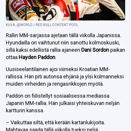
KUVA: @WORLD / RED BULL CONTENT POOL.
Rallin MM-sarjassa ajetaan tällä viikolla Japanissa.
Hyundailla on vaihtunut niin sanottu kolmoskuski,
sillä kaksi edellistä rallia ajaneen
Dani Sordon
paikan
ottaa
Hayden Paddon
.
Uusiseelantilainen ajoi viimeksi Kroatian MM-
rallissa. Hän piti autonsa ehjänä ja ylsi kolmanneksi
muiden virheiden ja rengasrikkojen myötä.
Paddon on fiilistellyt sosiaalisessa mediassa
Japanin MM-rallia. Hän julkaisi yhteiskuvan neljän
kartturin kanssa.
– Vaikuttaa siltä, että kerään kartanlukijoita.
Mahtavaa saada tällä viikolla tueksi neljä