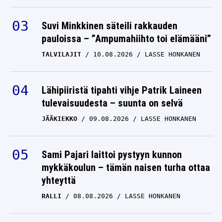
Suvi Minkkinen säteili rakkauden
pauloissa – ”Ampumahiihto toi elämääni”
TALVILAJIT
10.08.2026
LASSE HONKANEN
Lähipiiristä tipahti vihje Patrik Laineen
tulevaisuudesta – suunta on selvä
JÄÄKIEKKO
09.08.2026
LASSE HONKANEN
Sami Pajari laittoi pystyyn kunnon
mykkäkoulun – tämän naisen turha ottaa
yhteyttä
RALLI
08.08.2026
LASSE HONKANEN
Suomalaiset hiihtäjät lämpimissä