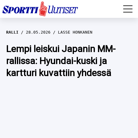
EM-YLEISURHEILU
RALLI
28.05.2026
LASSE HONKANEN
JÄÄKIEKKO
Lempi leiskui Japanin MM-
rallissa: Hyundai-kuski ja
YLEISURHEILU
kartturi kuvattiin yhdessä
TALVILAJIT
WILMA HELTELÄ
FORMULA 1
MUSTAFE MUUSE
IIVO NISKANEN
RALLI
KERTTU NISKANEN
MUUT