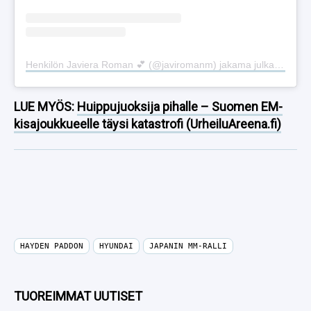
Henkilön Javiera Roman 💕 (@javiromanm) jakama julkaisu
LUE MYÖS:
Huippujuoksija pihalle – Suomen EM-
kisajoukkueelle täysi katastrofi (UrheiluAreena.fi)
HAYDEN PADDON
HYUNDAI
JAPANIN MM-RALLI
TUOREIMMAT UUTISET