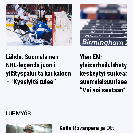
Lähde: Suomalainen
Ylen EM-
NHL-legenda juonii
yleisurheilulähetys
yllätyspaluuta kaukaloon
keskeytyi surkeaan
– ”Kyselyitä tulee”
suomalaisuutiseen 
”Voi voi sentään”
LUE MYÖS:
Kalle Rovanperä ja Ott